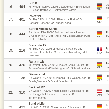
Suri B
Ju
16.
494
M \ Westf \ Schwb \ 2008 \ San Amour x Ehrentusch \
ZR
GER
B: Busch,Bettina \ O: Bettenworth,Gisela
Rolex 99
Fr
17.
401
G \ Bay \ RSchi \ 2005 \ Rivero II x Furino \ B:
RF
GER
Schrankl,Johann \ O: Tauber,Frieda
Sarotti Mocca-Sahne
Th
S \ Hann \ Db \ 2009 \ Soliman de Hus x Lauries
18.
444
Crusador xx \ B: Bätje,Jörg \ O: Gestüt Eichengrund
TG
GER
H.-J.u.U.Armbrus
Fernanda 15
Fr
M \ Rhld \ Db \ 2008 \ Fidertanz x Abanos \ B:
19.
216
Frentzen,Friedhelm \ O: Dressur-Ausbildungsstall
Aa
FRA
Dahmen,
Runa in wit
An
20.
420
M \ Westf \ Schi \ 2008 \ Riccio x Game Fox xx \ B:
RU
GER
Schulte-Varendorff,Karl-August \ O: Schmidt,Andrea
Diemersdal
Cl
21.
138
S \ Westf \ Df \ 2008 \ Diamond Hit x Weinzauber \ B:
RF
GER
Grede,Sandra \ O: Vosskötter,Jasmin
Jackpot MZ
Ta
S \ Westf \ F \ 2009 \ Jazz Rubin x Belissimo M \ B:
22.
310
ZG Bröggelhoff,Heinrich u.Thomas \ O:
Cl
AUT
Zimmer,Mandy
Sandro Life
Fr
23.
433
S \ Old \ R \ 2008 \ San Amour x Rohdiamant \ B:
RV