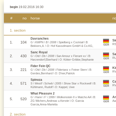
begin
19.02.2016 16:30
#
no
horse
ri
1. section
Davranches
Si
1.
104
G \ KWPN \ B \ 2008 \ Spielberg x Cocktail \ B:
RS
GER
Bekkers,A. \ O: Hof Kasselmann GmbH & Co.KG,
Sanc Royal
Sa
2.
430
G \ Old \ Db \ 2008 \ San Amour x Fierant xx \ B:
RU
GER
Harzendorf,Eberhard \ O: Kötter-Gribbe,Stephanie
Fider Fein QC
Ki
3.
221
G \ Old \ Db \ 2008 \ Fidertanz x Feiner Stern \ B:
RV
GER
Gerdes,Bernhard \ O: D'eer,Patrick
Spinoza
Ca
4.
571
S \ Westf \ Schwb \ 2005 \ Show Star x Rockwell \ B:
RV
GER
Kühlmann, Rudolf \ O: Kappel, Uwe
What Pleasure 2
An
G \ Hann \ F \ 1999 \ Wolkenstein II x Matcho AA \ B:
5.
520
ZG Wichers,Andreas u.Kerstin \ O: Garcia
Aa
GER
Garcia,Anna-Marietta
2. section