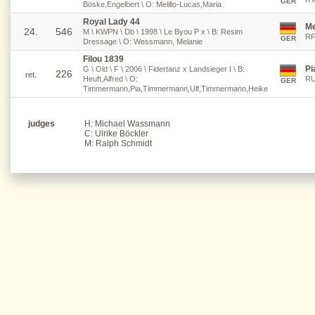
GER
Böske,Engelbert \ O: Melillo-Lucas,Maria
Royal Lady 44
Me
24.
546
M \ KWPN \ Db \ 1998 \ Le Byou P x \ B: Resim
RF
GER
Dressage \ O: Wessmann, Melanie
Filou 1839
Pi
G \ Old \ F \ 2006 \ Fidertanz x Landsieger I \ B:
226
ret.
Heuft,Alfred \ O:
RU
GER
Timmermann,Pia,Timmermann,Ulf,Timmermann,Heike
judges
H: Michael Wassmann
C: Ulrike Böckler
M: Ralph Schmidt