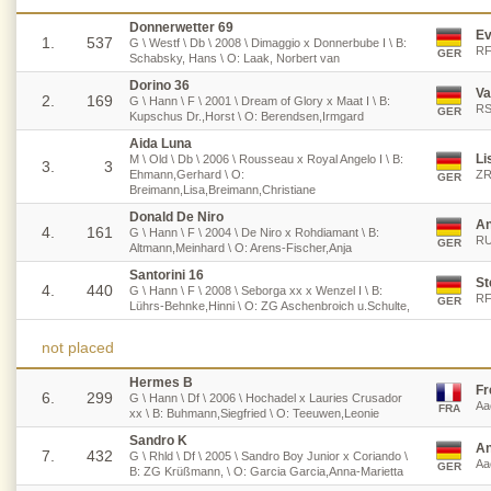
Donnerwetter 69
Ev
1.
537
G \ Westf \ Db \ 2008 \ Dimaggio x Donnerbube I \ B:
RF
GER
Schabsky, Hans \ O: Laak, Norbert van
Dorino 36
Va
2.
169
G \ Hann \ F \ 2001 \ Dream of Glory x Maat I \ B:
RS
GER
Kupschus Dr.,Horst \ O: Berendsen,Irmgard
Aida Luna
Li
M \ Old \ Db \ 2006 \ Rousseau x Royal Angelo I \ B:
3.
3
Ehmann,Gerhard \ O:
ZR
GER
Breimann,Lisa,Breimann,Christiane
Donald De Niro
An
4.
161
G \ Hann \ F \ 2004 \ De Niro x Rohdiamant \ B:
RU
GER
Altmann,Meinhard \ O: Arens-Fischer,Anja
Santorini 16
St
4.
440
G \ Hann \ F \ 2008 \ Seborga xx x Wenzel I \ B:
RF
GER
Lührs-Behnke,Hinni \ O: ZG Aschenbroich u.Schulte,
not placed
Hermes B
Fr
6.
299
G \ Hann \ Df \ 2006 \ Hochadel x Lauries Crusador
Aa
FRA
xx \ B: Buhmann,Siegfried \ O: Teeuwen,Leonie
Sandro K
An
7.
432
G \ Rhld \ Df \ 2005 \ Sandro Boy Junior x Coriando \
Aa
GER
B: ZG Krüßmann, \ O: Garcia Garcia,Anna-Marietta