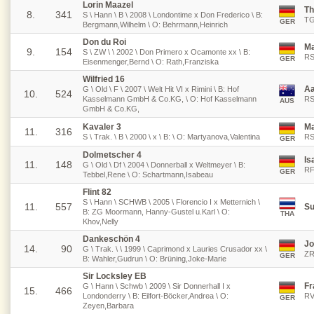
Lorin Maazel
Th
8.
341
S \ Hann \ B \ 2008 \ Londontime x Don Frederico \ B:
TG
GER
Bergmann,Wilhelm \ O: Behrmann,Heinrich
Don du Roi
Ma
9.
154
S \ ZW \ \ 2002 \ Don Primero x Ocamonte xx \ B:
RS
GER
Eisenmenger,Bernd \ O: Rath,Franziska
Wilfried 16
Aa
G \ Old \ F \ 2007 \ Welt Hit VI x Rimini \ B: Hof
10.
524
Kasselmann GmbH & Co.KG, \ O: Hof Kasselmann
RS
AUS
GmbH & Co.KG,
Kavaler 3
Ma
11.
316
S \ Trak. \ B \ 2000 \ x \ B: \ O: Martyanova,Valentina
RS
GER
Dolmetscher 4
Is
11.
148
G \ Old \ Df \ 2004 \ Donnerball x Weltmeyer \ B:
RF
GER
Tebbel,Rene \ O: Schartmann,Isabeau
Flint 82
S \ Hann \ SCHWB \ 2005 \ Florencio I x Metternich \
11.
557
Su
B: ZG Moormann, Hanny-Gustel u.Karl \ O:
THA
Khov,Nelly
Dankeschön 4
Jo
14.
90
G \ Trak. \ \ 1999 \ Caprimond x Lauries Crusador xx \
ZR
GER
B: Wahler,Gudrun \ O: Brüning,Joke-Marie
Sir Locksley EB
Fr
G \ Hann \ Schwb \ 2009 \ Sir Donnerhall I x
15.
466
Londonderry \ B: Eilfort-Böcker,Andrea \ O:
RV
GER
Zeyen,Barbara