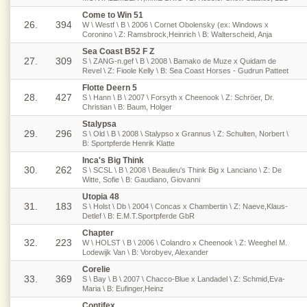
Come to Win 51
26.
394
W \ Westf \ B \ 2006 \ Cornet Obolensky (ex: Windows x
Coronino \ Z: Ramsbrock,Heinrich \ B: Walterscheid, Anja
Sea Coast B52 F Z
27.
309
S \ ZANG-n.gef \ B \ 2008 \ Bamako de Muze x Quidam de
Revel \ Z: Fioole Kelly \ B: Sea Coast Horses - Gudrun Patteet
Flotte Deern 5
28.
427
S \ Hann \ B \ 2007 \ Forsyth x Cheenook \ Z: Schröer, Dr.
Christian \ B: Baum, Holger
Stalypsa
29.
296
S \ Old \ B \ 2008 \ Stalypso x Grannus \ Z: Schulten, Norbert \
B: Sportpferde Henrik Klatte
Inca's Big Think
30.
262
S \ SCSL \ B \ 2008 \ Beaulieu's Think Big x Lanciano \ Z: De
Witte, Sofie \ B: Gaudiano, Giovanni
Utopia 48
31.
183
S \ Holst \ Db \ 2004 \ Concas x Chambertin \ Z: Naeve,Klaus-
Detlef \ B: E.M.T.Sportpferde GbR
Chapter
32.
223
W \ HOLST \ B \ 2006 \ Colandro x Cheenook \ Z: Weeghel M.
Lodewijk Van \ B: Vorobyev, Alexander
Corelie
33.
369
S \ Bay \ B \ 2007 \ Chacco-Blue x Landadel \ Z: Schmid,Eva-
Maria \ B: Eufinger,Heinz
Contifex