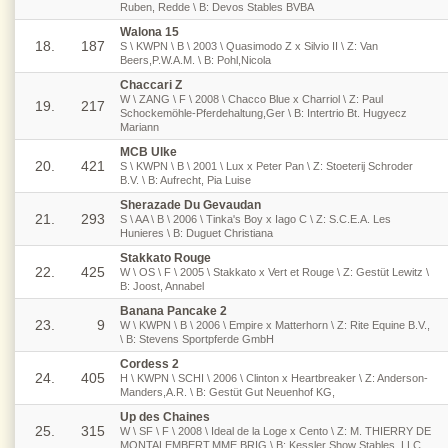
Ruben, Redde \ B: Devos Stables BVBA
Walona 15
18.
187
S \ KWPN \ B \ 2003 \ Quasimodo Z x Silvio II \ Z: Van
Beers,P.W.A.M. \ B: Pohl,Nicola
Chaccari Z
W \ ZANG \ F \ 2008 \ Chacco Blue x Charriol \ Z: Paul
19.
217
Schockemöhle-Pferdehaltung,Ger \ B: Intertrio Bt. Hugyecz
Mariann
MCB Ulke
20.
421
S \ KWPN \ B \ 2001 \ Lux x Peter Pan \ Z: Stoeterij Schroder
B.V. \ B: Aufrecht, Pia Luise
Sherazade Du Gevaudan
21.
293
S \ AA \ B \ 2006 \ Tinka's Boy x Iago C \ Z: S.C.E.A. Les
Hunieres \ B: Duguet Christiana
Stakkato Rouge
22.
425
W \ OS \ F \ 2005 \ Stakkato x Vert et Rouge \ Z: Gestüt Lewitz \
B: Joost, Annabel
Banana Pancake 2
23.
9
W \ KWPN \ B \ 2006 \ Empire x Matterhorn \ Z: Rite Equine B.V.,
\ B: Stevens Sportpferde GmbH
Cordess 2
24.
405
H \ KWPN \ SCHI \ 2006 \ Clinton x Heartbreaker \ Z: Anderson-
Manders,A.R. \ B: Gestüt Gut Neuenhof KG,
Up des Chaines
25.
315
W \ SF \ F \ 2008 \ Ideal de la Loge x Cento \ Z: M. THIERRY DE
MONTALEMBERT,MME BRIG \ B: Kessler Show Stables, LLC