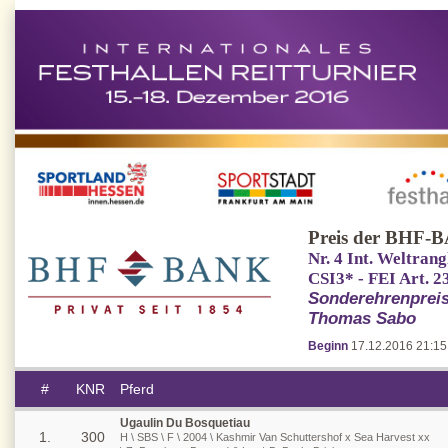
Preis der BHF-
Nr. 4 Int. Weltran
CSI3* - FEI Art. 2
Sonderehrenpreis
Thomas Sabo
Beginn
17.12.2016 21:15
#
KNR
Pferd
Ugaulin Du Bosquetiau
1.
300
H \ SBS \ F \ 2004 \ Kashmir Van Schuttershof x Sea Harvest xx