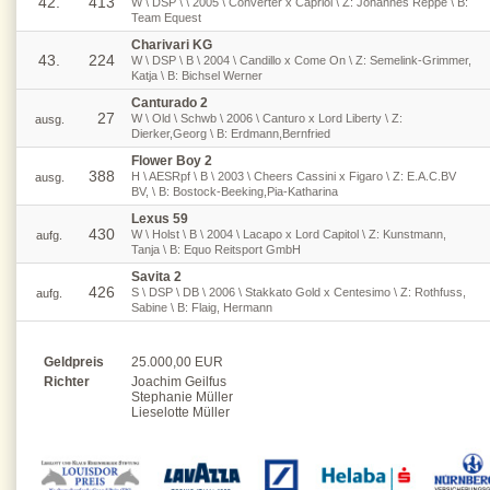
42.
413
W \ DSP \ \ 2005 \ Converter x Capriol \ Z: Johannes Reppe \ B:
Team Equest
Charivari KG
43.
224
W \ DSP \ B \ 2004 \ Candillo x Come On \ Z: Semelink-Grimmer,
Katja \ B: Bichsel Werner
Canturado 2
27
W \ Old \ Schwb \ 2006 \ Canturo x Lord Liberty \ Z:
ausg.
Dierker,Georg \ B: Erdmann,Bernfried
Flower Boy 2
388
H \ AESRpf \ B \ 2003 \ Cheers Cassini x Figaro \ Z: E.A.C.BV
ausg.
BV, \ B: Bostock-Beeking,Pia-Katharina
Lexus 59
430
W \ Holst \ B \ 2004 \ Lacapo x Lord Capitol \ Z: Kunstmann,
aufg.
Tanja \ B: Equo Reitsport GmbH
Savita 2
426
S \ DSP \ DB \ 2006 \ Stakkato Gold x Centesimo \ Z: Rothfuss,
aufg.
Sabine \ B: Flaig, Hermann
Geldpreis
25.000,00 EUR
Richter
Joachim Geilfus
Stephanie Müller
Lieselotte Müller