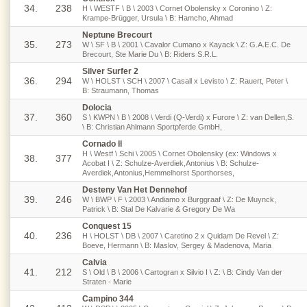
34.
238
H \ WESTF \ B \ 2003 \ Cornet Obolensky x Coronino \ Z:
Krampe-Brügger, Ursula \ B: Hamcho, Ahmad
Neptune Brecourt
35.
273
W \ SF \ B \ 2001 \ Cavalor Cumano x Kayack \ Z: G.A.E.C. De
Brecourt, Ste Marie Du \ B: Riders S.R.L.
Silver Surfer 2
36.
294
W \ HOLST \ SCH \ 2007 \ Casall x Levisto \ Z: Rauert, Peter \
B: Straumann, Thomas
Dolocia
37.
360
S \ KWPN \ B \ 2008 \ Verdi (Q-Verdi) x Furore \ Z: van Dellen,S.
\ B: Christian Ahlmann Sportpferde GmbH,
Cornado II
H \ Westf \ Schi \ 2005 \ Cornet Obolensky (ex: Windows x
38.
377
Acobat I \ Z: Schulze-Averdiek,Antonius \ B: Schulze-
Averdiek,Antonius,Hemmelhorst Sporthorses,
Desteny Van Het Dennehof
39.
246
W \ BWP \ F \ 2003 \ Andiamo x Burggraaf \ Z: De Muynck,
Patrick \ B: Stal De Kalvarie & Gregory De Wa
Conquest 15
40.
236
H \ HOLST \ DB \ 2007 \ Caretino 2 x Quidam De Revel \ Z:
Boeve, Hermann \ B: Maslov, Sergey & Madenova, Maria
Calvia
41.
212
S \ Old \ B \ 2006 \ Cartogran x Silvio I \ Z: \ B: Cindy Van der
Straten - Marie
Campino 344