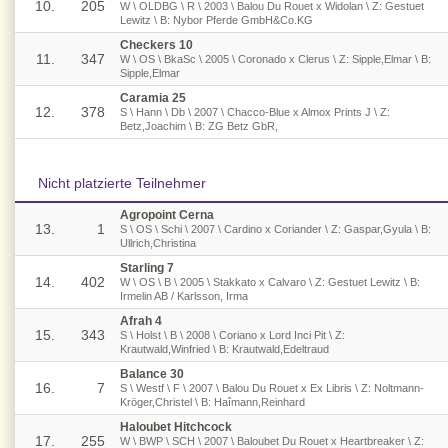
10.
205
W \ OLDBG \ R \ 2003 \ Balou Du Rouet x Widolan \ Z: Gestuet
Lewitz \ B: Nybor Pferde GmbH&Co.KG
Checkers 10
11.
347
W \ OS \ BkaSc \ 2005 \ Coronado x Clerus \ Z: Sipple,Elmar \ B:
Sipple,Elmar
Caramia 25
12.
378
S \ Hann \ Db \ 2007 \ Chacco-Blue x Almox Prints J \ Z:
Betz,Joachim \ B: ZG Betz GbR,
Nicht platzierte Teilnehmer
Agropoint Cerna
13.
1
S \ OS \ Schi \ 2007 \ Cardino x Coriander \ Z: Gaspar,Gyula \ B:
Ullrich,Christina
Starling 7
14.
402
W \ OS \ B \ 2005 \ Stakkato x Calvaro \ Z: Gestuet Lewitz \ B:
Irmelin AB / Karlsson, Irma
Afrah 4
15.
343
S \ Holst \ B \ 2008 \ Coriano x Lord Inci Pit \ Z:
Krautwald,Winfried \ B: Krautwald,Edeltraud
Balance 30
16.
7
S \ Westf \ F \ 2007 \ Balou Du Rouet x Ex Libris \ Z: Noltmann-
Kröger,Christel \ B: Haîmann,Reinhard
Haloubet Hitchcock
17.
255
W \ BWP \ SCH \ 2007 \ Baloubet Du Rouet x Heartbreaker \ Z: