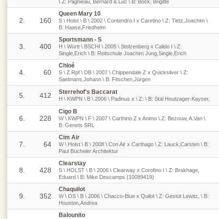
\ Z: Pagnieau, Bernard & Luc \ B: Bock, Brigitte
Queen Mary 10
2.
160
S \ Holst \ B \ 2002 \ Contendro I x Caretino \ Z: Tietz,Joachim \
B: Haase,Friedhelm
Sportsmann - S
3.
400
H \ Württ \ BSCHI \ 2005 \ Stolzenberg x Calido I \ Z:
Single,Erich \ B: Reitschule Joachim Jung,Single,Erich
Chloé
4.
60
S \ Z.Rpf \ DB \ 2007 \ Chippendale Z x Quicksilver \ Z:
Saelmans,Johann \ B: Fitschen,Jürgen
Sterrehof's Baccarat
5.
412
H \ KWPN \ B \ 2006 \ Padinus x \ Z: \ B: Stal Houtzager-Kayser,
Cigo B
6.
228
W \ KWPN \ F \ 2007 \ Carthino Z x Animo \ Z: Bezouw, A.Van \
B: Genets SRL
Cim Air
7.
64
W \ Holst \ B \ 2008 \ Con Air x Carthago \ Z: Lauck,Carsten \ B:
Paul Bücheler Architektur
Clearstay
8.
428
S \ HOLST \ B \ 2006 \ Clearway x Corofino I \ Z: Brakhage,
Eduard \ B: Mike Descamps (10089419)
Chaquilot
9.
352
W \ OS \ B \ 2006 \ Chacco-Blue x Quilot \ Z: Gestüt Lewitz, \ B:
Houston,Andrea
Balounito