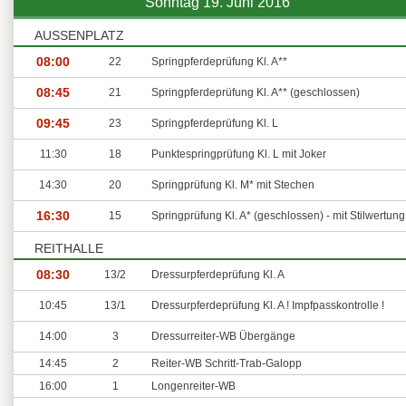
Sonntag 19. Juni 2016
AUSSENPLATZ
08:00
22
Springpferdeprüfung Kl. A**
08:45
21
Springpferdeprüfung Kl. A** (geschlossen)
09:45
23
Springpferdeprüfung Kl. L
11:30
18
Punktespringprüfung Kl. L mit Joker
14:30
20
Springprüfung Kl. M* mit Stechen
16:30
15
Springprüfung Kl. A* (geschlossen) - mit Stilwertung
REITHALLE
08:30
13/2
Dressurpferdeprüfung Kl. A
10:45
13/1
Dressurpferdeprüfung Kl. A ! Impfpasskontrolle !
14:00
3
Dressurreiter-WB Übergänge
14:45
2
Reiter-WB Schritt-Trab-Galopp
16:00
1
Longenreiter-WB