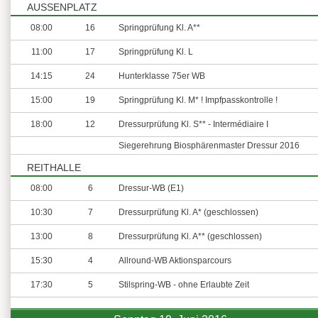
AUSSENPLATZ
08:00
16
Springprüfung Kl. A**
11:00
17
Springprüfung Kl. L
14:15
24
Hunterklasse 75er WB
15:00
19
Springprüfung Kl. M* ! Impfpasskontrolle !
18:00
12
Dressurprüfung Kl. S** - Intermédiaire I
Siegerehrung Biosphärenmaster Dressur 2016
REITHALLE
08:00
6
Dressur-WB (E1)
10:30
7
Dressurprüfung Kl. A* (geschlossen)
13:00
8
Dressurprüfung Kl. A** (geschlossen)
15:30
4
Allround-WB Aktionsparcours
17:30
5
Stilspring-WB - ohne Erlaubte Zeit