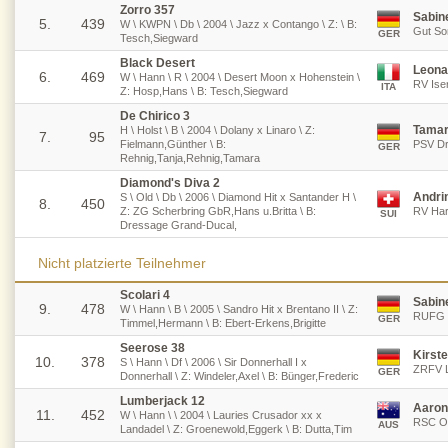
Zorro 357
Sabin
5.
439
W \ KWPN \ Db \ 2004 \ Jazz x Contango \ Z: \ B:
Gut So
GER
Tesch,Siegward
Black Desert
Leona
6.
469
W \ Hann \ R \ 2004 \ Desert Moon x Hohenstein \
RV Iser
ITA
Z: Hosp,Hans \ B: Tesch,Siegward
De Chirico 3
Tamar
H \ Holst \ B \ 2004 \ Dolany x Linaro \ Z:
7.
95
Fielmann,Günther \ B:
PSV Dre
GER
Rehnig,Tanja,Rehnig,Tamara
Diamond's Diva 2
Andri
S \ Old \ Db \ 2006 \ Diamond Hit x Santander H \
8.
450
Z: ZG Scherbring GbR,Hans u.Britta \ B:
RV Har
SUI
Dressage Grand-Ducal,
Nicht platzierte Teilnehmer
Scolari 4
Sabin
9.
478
W \ Hann \ B \ 2005 \ Sandro Hit x Brentano II \ Z:
RUFG F
GER
Timmel,Hermann \ B: Ebert-Erkens,Brigitte
Seerose 38
Kirst
10.
378
S \ Hann \ Df \ 2006 \ Sir Donnerhall I x
ZRFV L
GER
Donnerhall \ Z: Windeler,Axel \ B: Bünger,Frederic
Lumberjack 12
Aaron
11.
452
W \ Hann \ \ 2004 \ Lauries Crusador xx x
RSC Os
AUS
Landadel \ Z: Groenewold,Eggerk \ B: Dutta,Tim