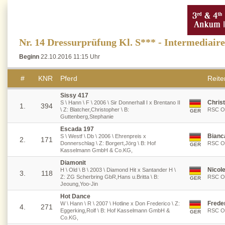
Nr. 14 Dressurprüfung Kl. S*** - Intermediaire
Beginn
22.10.2016 11:15 Uhr
#
KNR
Pferd
Reiter
Sissy 417
Chris
S \ Hann \ F \ 2006 \ Sir Donnerhall I x Brentano II
1.
394
\ Z: Blatcher,Christopher \ B:
RSC Os
GER
Guttenberg,Stephanie
Escada 197
Bianc
S \ Westf \ Db \ 2006 \ Ehrenpreis x
2.
171
Donnerschlag \ Z: Borgert,Jörg \ B: Hof
RSC Os
GER
Kasselmann GmbH & Co.KG,
Diamonit
Nicol
H \ Old \ B \ 2003 \ Diamond Hit x Santander H \
3.
118
Z: ZG Scherbring GbR,Hans u.Britta \ B:
RSC Os
GER
Jeoung,Yoo-Jin
Hot Dance
Frede
W \ Hann \ R \ 2007 \ Hotline x Don Frederico \ Z:
4.
271
Eggerking,Rolf \ B: Hof Kasselmann GmbH &
RSC Os
GER
Co.KG,