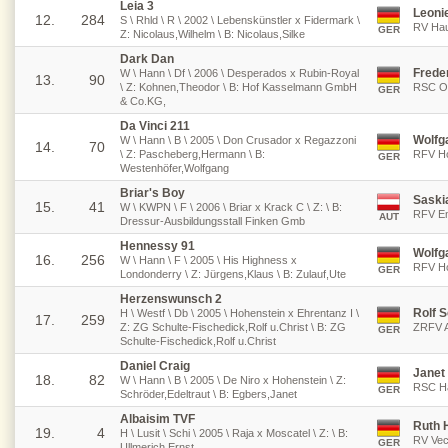
Leia 3
Leonie
12.
284
S \ Rhld \ R \ 2002 \ Lebenskünstler x Fidermark \
RV Hau
GER
Z: Nicolaus,Wilhelm \ B: Nicolaus,Silke
Dark Dan
Frede
W \ Hann \ Df \ 2006 \ Desperados x Rubin-Royal
13.
90
\ Z: Kohnen,Theodor \ B: Hof Kasselmann GmbH
RSC Os
GER
& Co.KG,
Da Vinci 211
Wolfg
W \ Hann \ B \ 2005 \ Don Crusador x Regazzoni
14.
70
\ Z: Pascheberg,Hermann \ B:
RFV Ho
GER
Westenhöfer,Wolfgang
Briar's Boy
Saski
15.
41
W \ KWPN \ F \ 2006 \ Briar x Krack C \ Z: \ B:
RFV Em
AUT
Dressur-Ausbildungsstall Finken Gmb
Hennessy 91
Wolfg
16.
256
W \ Hann \ F \ 2005 \ His Highness x
RFV Ho
GER
Londonderry \ Z: Jürgens,Klaus \ B: Zulauf,Ute
Herzenswunsch 2
Rolf S
H \ Westf \ Db \ 2005 \ Hohenstein x Ehrentanz I \
17.
259
Z: ZG Schulte-Fischedick,Rolf u.Christ \ B: ZG
ZRFV A
GER
Schulte-Fischedick,Rolf u.Christ
Daniel Craig
Janet
18.
82
W \ Hann \ B \ 2005 \ De Niro x Hohenstein \ Z:
RSC Ha
GER
Schröder,Edeltraut \ B: Egbers,Janet
Albaisim TVF
Ruth 
19.
4
H \ Lusit \ Schi \ 2005 \ Raja x Moscatel \ Z: \ B:
RV Vec
GER
Ullmerich,Ernst