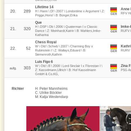
Lifetime 14
Anne 
20.
289
H \ Hann \ Df \ 2007 \ Londontime x Argument \ Z:
RFV Hil
GER
Prigge,Horst \ B: Bünger,Erika
Que
Imke-
H \ DSP \ Db \ 2006 \ Quaterman I x Classic
21.
320
Dance \ Z: Meinhardt,Katrin \ B: Wahlers,Imke-
RUFV B
GER
Katharina
Chess Royal
Kathr
W \ Old \ Schwb \ 2007 \ Charming Boy x
22.
52
Rubinstein I \ Z: Wallays,Eduard \ B:
RURV 
GER
Siemenroth,Kathrin
Luis Figo 6
Zina 
W \ Old \ B \ 2008 \ Lord Sinclair I x Florestan I \
303
aufg.
Z: Kasselmann,Ullrich \ B: Hof Kasselmann
PSG Am
GER
GmbH & Co.KG,
Richter
H: Peter Mannheims
C: Ulrike Böckler
M: Katja Westendarp