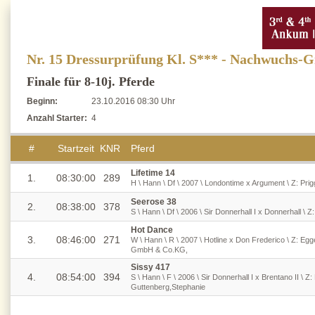
Nr. 15 Dressurprüfung Kl. S*** - Nachwuchs-G
Finale für 8-10j. Pferde
Beginn:
23.10.2016 08:30 Uhr
Anzahl Starter:
4
#
Startzeit
KNR
Pferd
Lifetime 14
1.
08:30:00
289
H \ Hann \ Df \ 2007 \ Londontime x Argument \ Z: Prig
Seerose 38
2.
08:38:00
378
S \ Hann \ Df \ 2006 \ Sir Donnerhall I x Donnerhall \ Z
Hot Dance
3.
08:46:00
271
W \ Hann \ R \ 2007 \ Hotline x Don Frederico \ Z: Eg
GmbH & Co.KG,
Sissy 417
4.
08:54:00
394
S \ Hann \ F \ 2006 \ Sir Donnerhall I x Brentano II \ Z:
Guttenberg,Stephanie