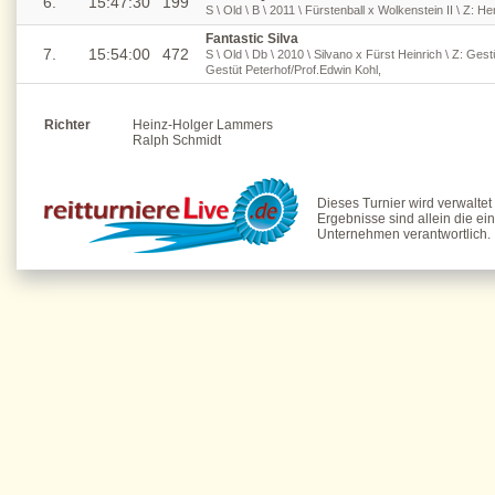
6.
15:47:30
199
S \ Old \ B \ 2011 \ Fürstenball x Wolkenstein II \ Z: H
Fantastic Silva
7.
15:54:00
472
S \ Old \ Db \ 2010 \ Silvano x Fürst Heinrich \ Z: Gest
Gestüt Peterhof/Prof.Edwin Kohl,
Richter
Heinz-Holger Lammers
Ralph Schmidt
Dieses Turnier wird verwaltet
Ergebnisse sind allein die ei
Unternehmen verantwortlich.