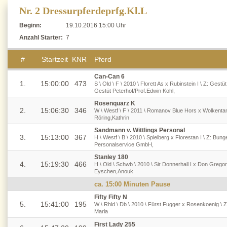
Nr. 2 Dressurpferdeprfg.Kl.L
Beginn:
19.10.2016 15:00 Uhr
Anzahl Starter:
7
#
Startzeit
KNR
Pferd
Can-Can 6
1.
15:00:00
473
S \ Old \ F \ 2010 \ Florett As x Rubinstein I \ Z: Gestü
Gestüt Peterhof/Prof.Edwin Kohl,
Rosenquarz K
2.
15:06:30
346
W \ Westf \ F \ 2011 \ Romanov Blue Hors x Wolkentanz
Röring,Kathrin
Sandmann v. Wittlings Personal
3.
15:13:00
367
H \ Westf \ B \ 2010 \ Spielberg x Florestan I \ Z: Bung
Personalservice GmbH,
Stanley 180
4.
15:19:30
466
H \ Old \ Schwb \ 2010 \ Sir Donnerhall I x Don Grego
Eyschen,Anouk
ca. 15:00 Minuten Pause
Fifty Fifty N
5.
15:41:00
195
W \ Rhld \ Db \ 2010 \ Fürst Fugger x Rosenkoenig \ Z
Maria
First Lady 255