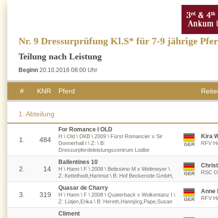
Nr. 9 Dressurprüfung Kl.S* für 7-9 jährige Pfe
Teilung nach Leistung
Beginn
20.10.2016 08:00 Uhr
#
KNR
Pferd
Reiter
1. Abteilung
For Romance I OLD
Kira 
H \ Old \ DKB \ 2009 \ Fürst Romancier x Sir
1.
484
Donnerhall I \ Z: \ B:
RFV Ho
GER
Dressurpferdeleistungszentrum Lodbe
Ballentines 10
Chris
2.
14
H \ Hann \ F \ 2008 \ Belissimo M x Weltmeyer \
RSC Os
GER
Z: Kettelhodt,Hartmut \ B: Hof Beckerode GmbH,
Quasar de Charry
Anne 
3.
319
H \ Hann \ F \ 2008 \ Quaterback x Wolkentanz I \
RFV Hil
GER
Z: Lütjen,Erika \ B: Hereth,Hannjörg,Pape,Susan
Climent