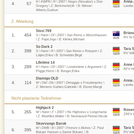
Anna 
H \ KWPN \ R \ 2007 \ Negro (Novabor) x Don
4.
57
Gregory \ Z: Berkmortel,M. \ B: Winner-
Landw. 
GER
Athens,Gudrun
2. Abteilung
Sissi 769
Brian
1.
454
S \ Hann \ Df \ 2007 \ San Remo x Münchhausen
RV St.
AUS
\ Z: Pape,Ingo \ B: Klimke,Michael
So Dark 2
Tara 
2.
398
S \ Hann \ R \ 2007 \ San Remo x Rotspon \ Z:
RV Vol
GER
Lütjen,Erika \ B: Schneider,Birgit
Lifetime 14
Anne 
3.
289
H \ Hann \ Df \ 2007 \ Londontime x Argument \ Z:
RFV Hil
GER
Prigge,Horst \ B: Bünger,Erika
Diamigo OLD
Anna 
4.
114
W \ Old \ Db \ 2007 \ Dimaggio x Freudenprinz \
Landw. 
GER
Z: Mertens-Gahlen,Gabriele \ B: Eisner,Margit
Nicht platzierte Teilnehmer
Highjack 2
Rosem
5.
265
W \ Hann \ F \ 2007 \ His Highness x Longchamp
ZRFV H
GER
\ Z: Woehlke,Walter \ B: Neuhäusel-Pistner,Nicole
Skovvangs Barok
Tara 
W \ DWB \ B \ 2007 \ Firenze x Akinos \ Z: Paul
6.
395
Bokaer Hansen u.Sanne Bokaer, \ B:
RV Vol
GER