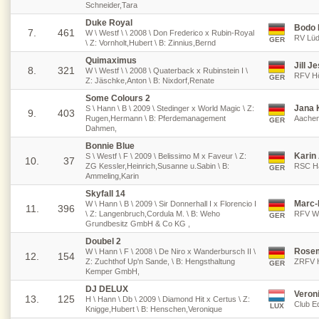
Schneider,Tara
Duke Royal
Bodo 
7.
461
W \ Westf \ \ 2008 \ Don Frederico x Rubin-Royal
RV Lüd
GER
\ Z: Vornholt,Hubert \ B: Zinnius,Bernd
Quimaximus
Jill 
8.
321
W \ Westf \ \ 2008 \ Quaterback x Rubinstein I \
RFV Hö
GER
Z: Jäschke,Anton \ B: Nixdorf,Renate
Some Colours 2
Jana 
S \ Hann \ B \ 2009 \ Stedinger x World Magic \ Z:
9.
403
Rugen,Hermann \ B: Pferdemanagement
Aachen
GER
Dahmen,
Bonnie Blue
Karin
S \ Westf \ F \ 2009 \ Belissimo M x Faveur \ Z:
10.
37
ZG Kessler,Heinrich,Susanne u.Sabin \ B:
RSC Ha
GER
Ammeling,Karin
Skyfall 14
Marc-P
W \ Hann \ B \ 2009 \ Sir Donnerhall I x Florencio I
11.
396
\ Z: Langenbruch,Cordula M. \ B: Weho
RFV Wi
GER
Grundbesitz GmbH & Co KG ,
Doubel 2
Rosem
W \ Hann \ F \ 2008 \ De Niro x Wanderbursch II \
12.
154
Z: Zuchthof Up'n Sande, \ B: Hengsthaltung
ZRFV H
GER
Kemper GmbH,
DJ DELUX
Veron
13.
125
H \ Hann \ Db \ 2009 \ Diamond Hit x Certus \ Z:
Club E
LUX
Knigge,Hubert \ B: Henschen,Veronique