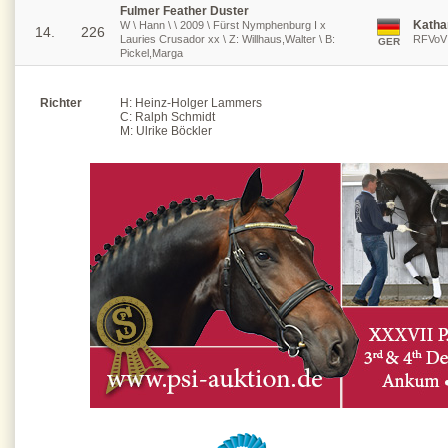
Fulmer Feather Duster
Katha
W \ Hann \ \ 2009 \ Fürst Nymphenburg I x
14.
226
Lauries Crusador xx \ Z: Willhaus,Walter \ B:
RFVoV 
GER
Pickel,Marga
Richter
H: Heinz-Holger Lammers
C: Ralph Schmidt
M: Ulrike Böckler