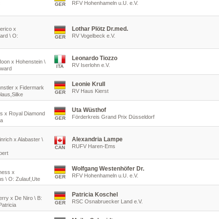
:
RFV Hohenhameln u.U. e.V.
GER
Lothar Plötz Dr.med.
erico x
ard \ O:
RV Vogelbeck e.V.
GER
Leonardo Tiozzo
Moon x Hohenstein \
RV Iserlohn e.V.
ITA
gward
Leonie Krull
ünstler x Fidermark
RV Haus Kierst
GER
laus,Silke
Uta Wüsthof
lis x Royal Diamond
Förderkreis Grand Prix Düsseldorf
GER
ra
Alexandria Lampe
nrich x Alabaster \
RUFV Haren-Ems
CAN
bert
Wolfgang Westenhöfer Dr.
hness x
RFV Hohenhameln u.U. e.V.
GER
s \ O: Zulauf,Ute
Patricia Koschel
rry x De Niro \ B:
RSC Osnabruecker Land e.V.
GER
atricia