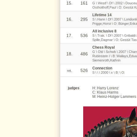
15.
161
G \ Westf \ Df \ 2002 \ Douceu
Ostholthoff,Paul \ O: Gestüt
Lifetime 14
16.
295
S \ Hann \ Df \ 2007 \ Londont
Prigge,Horst \ O: Bünger,Erik
All inclusive 8
17.
536
S \ Trak. \ Df \ 2007 \ Gribald
Spille,Dagmar \ O: Gestüt Tas
Chess Royal
G \ Old \ Schwb \ 2007 \ Cha
18.
486
Rubinstein I \ B: Wallays,Edua
Siemenroth,Kathrin
Connection
526
ret.
S \ \ \ 2000 \ x \ B: \ O:
judges
H: Harry Lorenz
C: Klaus Harms
M: Heinz-Holger Lammers