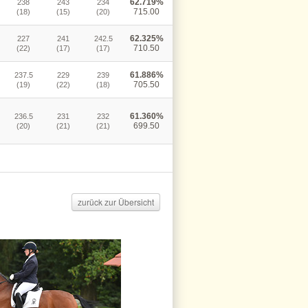
62.719%
238
243
234
715.00
(18)
(15)
(20)
62.325%
227
241
242.5
710.50
(22)
(17)
(17)
61.886%
237.5
229
239
705.50
(19)
(22)
(18)
61.360%
236.5
231
232
699.50
(20)
(21)
(21)
zurück zur Übersicht