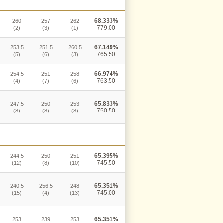
68.333%
260
257
262
779.00
(2)
(3)
(1)
67.149%
253.5
251.5
260.5
765.50
(5)
(6)
(3)
66.974%
254.5
251
258
763.50
(4)
(7)
(6)
65.833%
247.5
250
253
750.50
(8)
(8)
(8)
65.395%
244.5
250
251
745.50
(12)
(8)
(10)
65.351%
240.5
256.5
248
745.00
(15)
(4)
(13)
65.351%
253
239
253