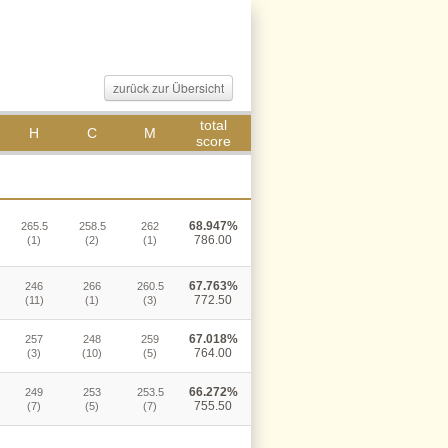
zurück zur Übersicht
total
H
C
M
score
68.947%
265.5
258.5
262
786.00
(1)
(2)
(1)
67.763%
246
266
260.5
772.50
(11)
(1)
(3)
67.018%
257
248
259
764.00
(3)
(10)
(5)
66.272%
249
253
253.5
755.50
(7)
(5)
(7)