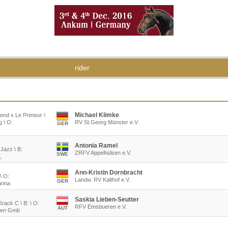
rider
Michael Klimke
lend x Le Primeur \
 \ O:
RV St.Georg Münster e.V.
GER
Antonia Ramel
 Jazz \ B:
ZRFV Appelhülsen e.V.
SWE
,
Ann-Kristin Dornbracht
\ O:
Landw. RV Kalthof e.V.
GER
arina
Saskia Lieben-Seutter
Krack C \ B: \ O:
RFV Emsbueren e.V.
AUT
nken Gmb