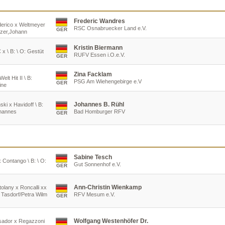
Frederic Wandres
derico x Weltmeyer
RSC Osnabruecker Land e.V.
GER
rzer,Johann
Kristin Biermann
x \ B: \ O: Gestüt
RUFV Essen i.O.e.V.
GER
Zina Facklam
lt Hit II \ B:
PSG Am Wiehengebirge e.V
GER
ine
Johannes B. Rühl
ki x Havidoff \ B:
ohannes
Bad Homburger RFV
GER
Sabine Tesch
 Contango \ B: \ O:
Gut Sonnenhof e.V.
GER
Ann-Christin Wienkamp
tolany x Roncalli xx
 Tasdorf/Petra Wilm
RFV Mesum e.V.
GER
Wolfgang Westenhöfer Dr.
usador x Regazzoni