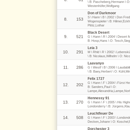
\ B: Pascheberg,Hermann \ O
Westenhöfer,Wolfgang
Don of Darkmoor
S \ Hann \ B \ 2002 \ Don Fred
8.
153
Wogenspieler \ B: Hilmer,Eckh
Plötz,Lothar
Black Desert
9.
521
G \ Hann \ R \ 2004 \ Desert 
B: Hosp,Hans \ O: Tesch,Sie
Leia 3
10.
291
M \ Rhld \ R \ 2002 \ Lebensk
\ B: Nicolaus,Wilhelm \ O: Nico
Laavanyo
11.
286
G \ Westf \ B \ 2006 \ Laudabi
\ B: Baey,Herbert \ O: Kühl,Mi
Felix 1727
G \ Hann \ F \ 2004 \ Fürst Hei
12.
202
B: Sanders,Paul \ O:
Lampe,Alexandria,Lampe,Nor
Hennessy 91
13.
270
G \ Hann \ F \ 2005 \ His Hig
Londonderry \ B: Jürgens,Klau
Leuchtfeuer De
14.
508
G \ Hann \ F \ 2003 \ Londonde
Decken,Johann \ O: Koschel,P
Dorchester 3