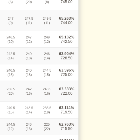
745.00
(6)
(20)
(8)
65.263%
247
247.5
249.5
744.00
(9)
(11)
(11)
65.132%
246.5
247
249
742.50
(10)
(12)
(12)
63.904%
242.5
240
246
728.50
(14)
(18)
(14)
63.596%
240.5
240
244.5
725.00
(15)
(18)
(15)
63.333%
236.5
242
243.5
722.00
(20)
(16)
(16)
63.114%
240.5
243.5
235.5
719.50
(15)
(14)
(19)
62.763%
244.5
246
225
715.50
(12)
(13)
(22)