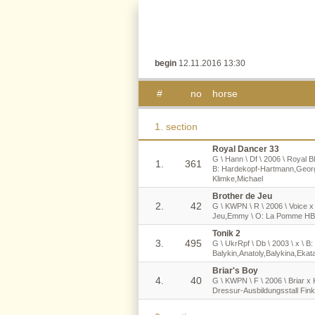
begin
12.11.2016 13:30
#
no
horse
1. section
Royal Dancer 33
G \ Hann \ Df \ 2006 \ Royal B
1.
361
B: Hardekopf-Hartmann,Georg
Klimke,Michael
Brother de Jeu
2.
42
G \ KWPN \ R \ 2006 \ Voice x
Jeu,Emmy \ O: La Pomme HB
Tonik 2
3.
495
G \ UkrRpf \ Db \ 2003 \ x \ B: 
Balykin,Anatoly,Balykina,Ekat
Briar's Boy
4.
40
G \ KWPN \ F \ 2006 \ Briar x 
Dressur-Ausbildungsstall Fi