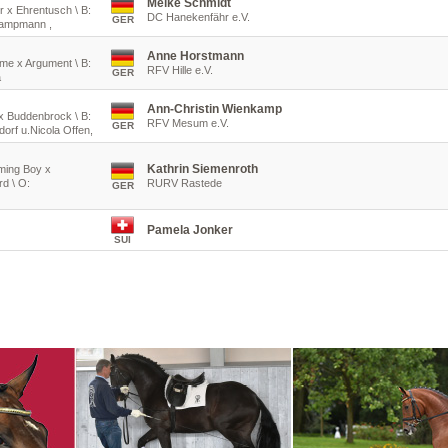
Meike Schmidt
r x Ehrentusch \ B:
DC Hanekenfähr e.V.
GER
 Kampmann ,
Anne Horstmann
ime x Argument \ B:
RFV Hille e.V.
GER
a
Ann-Christin Wienkamp
i x Buddenbrock \ B:
RFV Mesum e.V.
GER
dorf u.Nicola Offen,
Kathrin Siemenroth
rming Boy x
rd \ O:
RURV Rastede
GER
Pamela Jonker
SUI