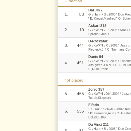
2. section
Dai Jin 2
1.
83
G \ Hann \ B \ 2005 \ Don Fre
\ B: Kregel,Manfred \ O: Sche
Askari 218
2.
10
G \ KWPN \ F \ 2005 \ Krack C 
Sprehe GmbH,
U-Rockstar
3.
444
G \ KWPN \ R \ 2001 \ Jazz x We
Pleyter,A.J. \ O: Taymans,Cor
Dante 94
G \ KWPN \ B \ 2008 \ Tuschins
4.
491
Althuyzen,J.A.M. \ O: Rühl,J
B.,Rühl,Frank
not placed
Zorro 357
5.
465
G \ KWPN \ Db \ 2004 \ Jazz x
Tesch,Siegward
Elfado
S \ Trak. \ Schwb \ 2004 \ Kos
6.
535
\ B: Hörmann,Axel \ O: Gestüt
UG.&Co.KG
Da Vinci 211
G \ Hann \ B \ 2005 \ Don Cr
6.
81