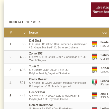
begin
13.11.2016 08:15
#
no
horse
rider
Dai Jin 2
Frede
1.
83
G \ Hann \ B \ 2005 \ Don Frederico x Weltmeyer
RSC Os
GER
\ B: Kregel,Manfred \ O: Scherzer,Johann
Zorro 357
Sabin
2.
465
G \ KWPN \ Db \ 2004 \ Jazz x Contango \ B: \ O:
Gut So
GER
Tesch,Siegward
Tonik 2
Ann-K
3.
495
G \ UkrRpf \ Db \ 2003 \ x \ B: \ O:
Landw. 
GER
Balykin,Anatoly,Balykina,Ekatarina
Black Desert
Leona
4.
521
G \ Hann \ R \ 2004 \ Desert Moon x Hohenstein \
RV Iser
ITA
B: Hosp,Hans \ O: Tesch,Siegward
U-Rockstar
Zina 
5.
444
G \ KWPN \ R \ 2001 \ Jazz x Welt Hit II \ B:
PSG Am
GER
Pleyter,A.J. \ O: Taymans,Corine
Don of Darkmoor
Lothar
S \ Hann \ B \ 2002 \ Don Frederico x