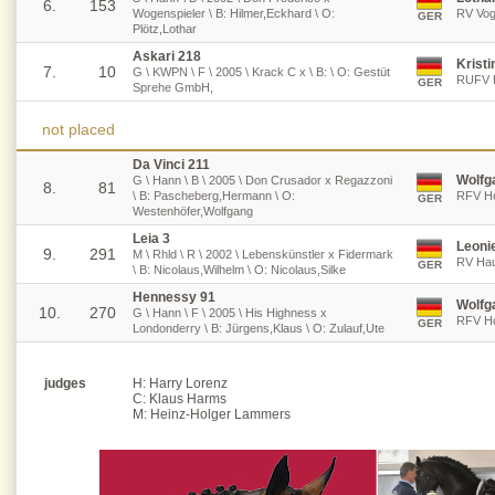
6.
153
Wogenspieler \ B: Hilmer,Eckhard \ O:
RV Vog
GER
Plötz,Lothar
Askari 218
Krist
7.
10
G \ KWPN \ F \ 2005 \ Krack C x \ B: \ O: Gestüt
RUFV E
GER
Sprehe GmbH,
not placed
Da Vinci 211
Wolfg
G \ Hann \ B \ 2005 \ Don Crusador x Regazzoni
8.
81
\ B: Pascheberg,Hermann \ O:
RFV Ho
GER
Westenhöfer,Wolfgang
Leia 3
Leonie
9.
291
M \ Rhld \ R \ 2002 \ Lebenskünstler x Fidermark
RV Hau
GER
\ B: Nicolaus,Wilhelm \ O: Nicolaus,Silke
Hennessy 91
Wolfg
10.
270
G \ Hann \ F \ 2005 \ His Highness x
RFV Ho
GER
Londonderry \ B: Jürgens,Klaus \ O: Zulauf,Ute
judges
H: Harry Lorenz
C: Klaus Harms
M: Heinz-Holger Lammers