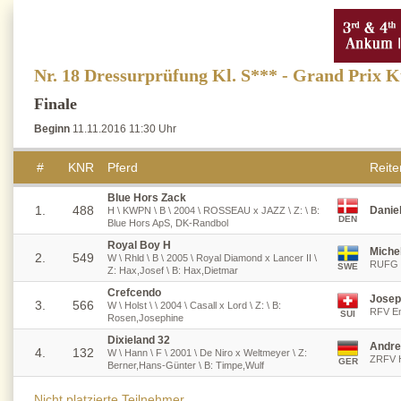
Nr. 18 Dressurprüfung Kl. S*** - Grand Prix 
Finale
Beginn
11.11.2016 11:30 Uhr
#
KNR
Pferd
Reiter
Blue Hors Zack
1.
488
Danie
H \ KWPN \ B \ 2004 \ ROSSEAU x JAZZ \ Z: \ B:
DEN
Blue Hors ApS, DK-Randbol
Royal Boy H
Miche
2.
549
W \ Rhld \ B \ 2005 \ Royal Diamond x Lancer II \
RUFG F
SWE
Z: Hax,Josef \ B: Hax,Dietmar
Crefcendo
Josep
3.
566
W \ Holst \ \ 2004 \ Casall x Lord \ Z: \ B:
RFV Em
SUI
Rosen,Josephine
Dixieland 32
Andre
4.
132
W \ Hann \ F \ 2001 \ De Niro x Weltmeyer \ Z:
ZRFV H
GER
Berner,Hans-Günter \ B: Timpe,Wulf
Nicht platzierte Teilnehmer