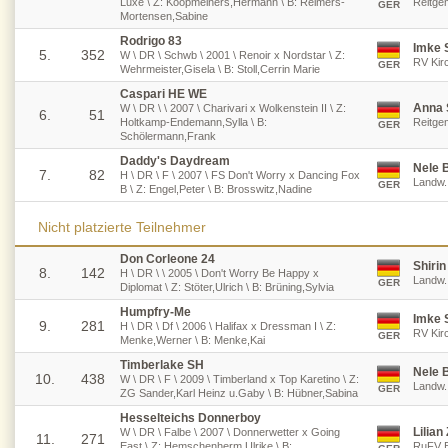
Luxe \ Z: Koopmeiners,Hermann \ B: Reimers-
Reitge
GER
Mortensen,Sabine
Rodrigo 83
Imke S
5.
352
W \ DR \ Schwb \ 2001 \ Renoir x Nordstar \ Z:
RV Kir
GER
Wehrmeister,Gisela \ B: Stoll,Cerrin Marie
Caspari HE WE
Anna 
W \ DR \ \ 2007 \ Charivari x Wolkenstein II \ Z:
6.
51
Holtkamp-Endemann,Sylla \ B:
Reitge
GER
Schölermann,Frank
Daddy's Daydream
Nele 
7.
82
H \ DR \ F \ 2007 \ FS Don't Worry x Dancing Fox
Landw. 
GER
B \ Z: Engel,Peter \ B: Brosswitz,Nadine
Nicht platzierte Teilnehmer
Don Corleone 24
Shirin
8.
142
H \ DR \ \ 2005 \ Don't Worry Be Happy x
Landw. 
GER
Diplomat \ Z: Stöter,Ulrich \ B: Brüning,Sylvia
Humpfry-Me
Imke S
9.
281
H \ DR \ Df \ 2006 \ Halifax x Dressman I \ Z:
RV Kir
GER
Menke,Werner \ B: Menke,Kai
Timberlake SH
Nele 
10.
438
W \ DR \ F \ 2009 \ Timberland x Top Karetino \ Z:
Landw. 
GER
ZG Sander,Karl Heinz u.Gaby \ B: Hübner,Sabina
Hesselteichs Donnerboy
Lilia
W \ DR \ Falbe \ 2007 \ Donnerwetter x Going
11.
271
East \ Z: Hemschenherm,Ulrike \ B:
RuFV B