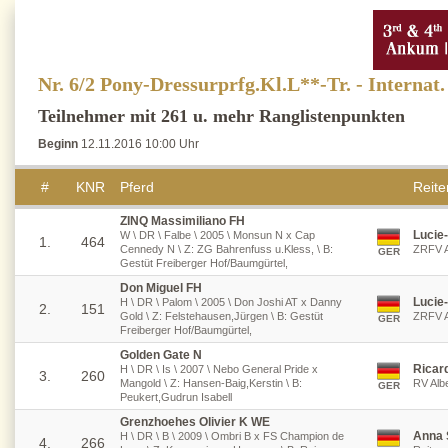
Nr. 6/2 Pony-Dressurprfg.Kl.L**-Tr. - Interna
Teilnehmer mit 261 u. mehr Ranglistenpunkten
Beginn
12.11.2016 10:00 Uhr
#
KNR
Pferd
Reiter
ZINQ Massimiliano FH
Lucie
W \ DR \ Falbe \ 2005 \ Monsun N x Cap
1.
464
Cennedy N \ Z: ZG Bahrenfuss u.Kless, \ B:
ZRFV A
GER
Gestüt Freiberger Hof/Baumgürtel,
Don Miguel FH
Lucie
H \ DR \ Palom \ 2005 \ Don Joshi AT x Danny
2.
151
Gold \ Z: Felstehausen,Jürgen \ B: Gestüt
ZRFV A
GER
Freiberger Hof/Baumgürtel,
Golden Gate N
Ricar
H \ DR \ Is \ 2007 \ Nebo General Pride x
3.
260
Mangold \ Z: Hansen-Baig,Kerstin \ B:
RV Albe
GER
Peukert,Gudrun Isabell
Grenzhoehes Olivier K WE
Anna 
H \ DR \ B \ 2009 \ Ombri B x FS Champion de
4.
266