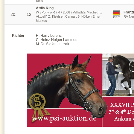
Sofie
Attila King
Franz
W \ Pony o.R \ R \ 2006 \ Valhalla's Macbeth x
20.
12
Aktuell \ Z: Kjeldsen,Carina \ B: Nölken,Ernst
RV Ne
GER
Markus
Richter
H: Harry Lorenz
C: Heinz-Holger Lammers
M: Dr. Stefan Luczak