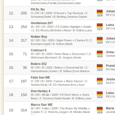
GER
Zimmermann,Familie,Zimmermann,Lilian
FH Dr. No
Johan
12.
205
H \ DR \ B \ 2008 \ D'Acord x Top Nonstop \ Z:
RFV Os
GER
Schwolow,Detlef \ B: Bertling,Johanna-Sophie
Gentleman 207
Luisa 
13.
254
W \ DR \ Df \ 2003 \ FS Golden Highlight x Dublin
RFV Ha
GER
\ Z: ZG Brocks,Berthold u.Maria \ B: Köllner,Luisa
Nobler Boy
Johan
14.
317
W \ DR \ Db \ 2005 \ Night-Power x Chantre B \ Z:
RFV Os
GER
Essmann,Ingrid \ B: Göken,Marlis
Contrast S
Anna-
15.
71
W \ DR \ B \ 2003 \ Notre Beau x Dressman I \ Z:
Osthols
GER
Wehrmann,Bernhard \ B: Jürgens,Nicole
Bolero 352
Franz
16.
36
W \ DR \ B \ 2002 \ Bolero x Donnerhall Sir \ Z:
RV Ne
GER
Hammelmann,Günter \ B: Nölken,Ernst Markus
Fabo San WE
Jelsk
17.
187
H \ DR \ B \ 2005 \ Famos x Black Dancer \ Z:
RUFV H
GER
Sander,Sonja \ B: ZG Hartmann,Eva u.Axel
Don Henley 4
Luisa 
18.
150
W \ DR \ BFalb \ 2009 \ FS Don't Worry x Notre
RFV Ha
GER
Beau \ Z: Kockerscheidt,Harald \ B: Köllner,Luisa
Marco Star WE
Marie
W \ DR \ Falbe \ 2008 \ The Braes My Mobility x
19.
314
Condor II \ Z: Hinrichs,Jürgen \ B: Minden,Marie
Jeverl
GER