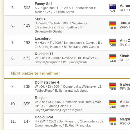
Funny Girl
Aaron
5.
563
S \ -n.gefunde \ DF \ 2000 \ Federweisser x
RSC Os
AUS
Alonso \ Z: \ B: Quinn,Aaron
Suri B
Jule 
S \ Westf \ Schwb \ 2008 \ San Amour x
6.
429
Ehrentusch \ Z: Busch,Bettina \ B:
ZRFV W
GER
Bettenworth,Gisela
Lesodoro
Ann-C
7.
293
H \ Hann \ F \ 2006 \ Londonderry x Calypso II \
RV Geh
GER
Z: Brüning,Hannes \ B: Rehkamp,Ann-Cathrin
Rudolph 17
Sinah
8.
473
W \ Old \ B \ 2004 \ Rosario x Hill Hawk xx \ Z:
RUFV S
GER
Strohm,Margarete \ B: Klümper,Sinah
Nicht platzierte Teilnehmer
Dolmetscher 4
Isabe
9.
138
W \ Old \ Df \ 2004 \ Donnerball x Weltmeyer \ Z:
RFV Sp
GER
Tebbel,Rene \ B: Schartmann,Isabeau
Ronjon
Alexa
W \ Old \ Df \ 2006 \ Romanov Blue Hors x Welt
10.
355
Hit II \ Z: Lampe,Heinz \ B:
RuFV S
GER
Heyen,Alexandra,Heyen,Siegfried
Don du Roi
Magda
11.
147
H \ ZW \ \ 2002 \ Don Primero x Ocamonte xx \ Z:
RSC Os
GER
Eisenmenger,Bernd \ B: Rath,Franziska