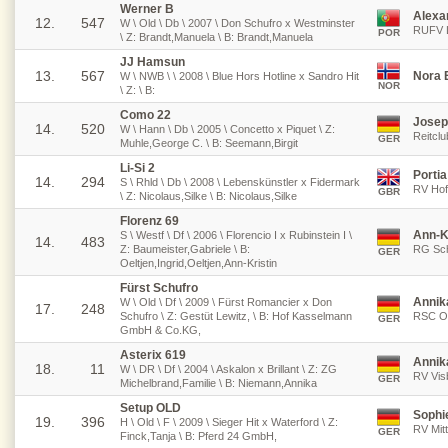
Werner B
Alexa
12.
547
W \ Old \ Db \ 2007 \ Don Schufro x Westminster
RUFV L
POR
\ Z: Brandt,Manuela \ B: Brandt,Manuela
JJ Hamsun
13.
567
Nora 
W \ NWB \ \ 2008 \ Blue Hors Hotline x Sandro Hit
NOR
\ Z: \ B:
Como 22
Josep
14.
520
W \ Hann \ Db \ 2005 \ Concetto x Piquet \ Z:
Reitcl
GER
Muhle,George C. \ B: Seemann,Birgit
Li-Si 2
Porti
14.
294
S \ Rhld \ Db \ 2008 \ Lebenskünstler x Fidermark
RV Hof 
GBR
\ Z: Nicolaus,Silke \ B: Nicolaus,Silke
Florenz 69
Ann-Kr
S \ Westf \ Df \ 2006 \ Florencio I x Rubinstein I \
14.
483
Z: Baumeister,Gabriele \ B:
RG Schi
GER
Oeltjen,Ingrid,Oeltjen,Ann-Kristin
Fürst Schufro
Annik
W \ Old \ Df \ 2009 \ Fürst Romancier x Don
17.
248
Schufro \ Z: Gestüt Lewitz, \ B: Hof Kasselmann
RSC Os
GER
GmbH & Co.KG,
Asterix 619
Annik
18.
11
W \ DR \ Df \ 2004 \ Askalon x Brillant \ Z: ZG
RV Vis
GER
Michelbrand,Familie \ B: Niemann,Annika
Setup OLD
Sophi
19.
396
H \ Old \ F \ 2009 \ Sieger Hit x Waterford \ Z:
RV Mitt
GER
Finck,Tanja \ B: Pferd 24 GmbH,