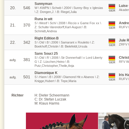
Sunnyman
Luise
20.
546
W \ KWPN \ Schwb \ 2004 \ Sunny-Boy x Iglesias
Akadem
GER
\ Z: Dongen,J. \ B: Riegel,Julia
Runa in wit
Andre
S \ Westf \ Schi \ 2008 \ Riccio x Game Fox xx \
21.
370
Z: Schulte-Varendorff,Karl-August \ B:
RUFV B
GER
Schmidt,Andrea
Right Edition B
Jule 
22.
342
S \ Old \ B \ 2006 \ Samarant x Rouletto \ Z:
ZRFV W
GER
Boekhoff,Christin \ B: Bielefeldt,Ursula
Sans Souci 25
Chris
S \ Old \ R \ 2006 \ Sir Donnerhall I x Lord Liberty
381
aufg.
G \ Z: Lüschen,Heino \ B:
RFV Wa
GER
Putz,Christopher,Theile,Anja
Diamonique K
Iris 
501
S \ Hann \ B \ 2008 \ Diamond Hit x Abanos \ Z:
aufg.
RUFV L
GER
Knigge,Hubert \ B: Tepe,Maria
Richter
H: Dieter Scheermann
C: Dr. Stefan Luczak
M: Klaus Harms