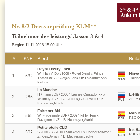
Nr. 8/2 Dressurprüfung Kl.M**
Teilnehmer der leistungsklassen 3 & 4
Beginn
11.11.2016 15:00 Uhr
#
KNR
Pferd
Reiter
Royal Flasky Jack
Ninya
W \ Hann \ Db \ 2008 \ Royal Blend x Prince
1.
532
Thatch xx \ Z: Oetjen,Jens \ B: Leisentritt,Ann-
Turnier
GER
Kathrin
La Manche
Elena 
H \ Hann \ Db \ 2005 \ Lauries Crusador xx x
2.
285
Weltmeyer \ Z: ZG Gerdes,Geschwister \ B:
ZRFV R
RUS
Korotkova,Natalia
Fairmont AN
Manue
3.
568
W \ -n.gefunde \ DF \ 2009 \ Fit for Fun x
RSC Os
ESP
Davignon II \ Z: \ B: Neumayer,Astrid
Petite etoile OLD
Iris 
4.
502
S \ Old \ B \ 2010 \ San Amour x Donnerschwee \
RUFV L
GER
Z: Kiep,Johann \ B: Mathieson,Jacke