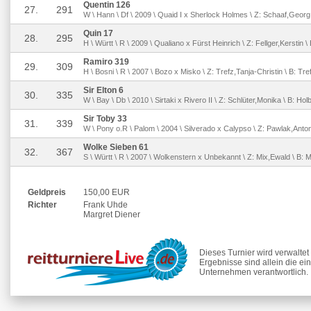
Quentin 126
27.
291
W \ Hann \ Df \ 2009 \ Quaid I x Sherlock Holmes \ Z: Schaaf,Georg 
Quin 17
28.
295
H \ Württ \ R \ 2009 \ Qualiano x Fürst Heinrich \ Z: Fellger,Kerstin 
Ramiro 319
29.
309
H \ Bosni \ R \ 2007 \ Bozo x Misko \ Z: Trefz,Tanja-Christin \ B: Tre
Sir Elton 6
30.
335
W \ Bay \ Db \ 2010 \ Sirtaki x Rivero II \ Z: Schlüter,Monika \ B: Ho
Sir Toby 33
31.
339
W \ Pony o.R \ Palom \ 2004 \ Silverado x Calypso \ Z: Pawlak,Anton
Wolke Sieben 61
32.
367
S \ Württ \ R \ 2007 \ Wolkenstern x Unbekannt \ Z: Mix,Ewald \ B: 
Geldpreis
150,00 EUR
Richter
Frank Uhde
Margret Diener
Dieses Turnier wird verwalte
Ergebnisse sind allein die ei
Unternehmen verantwortlich.