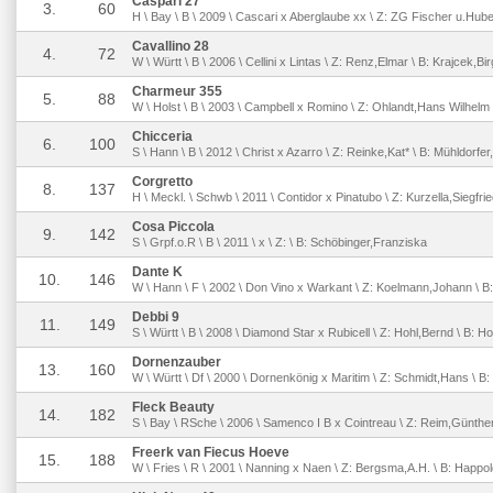
Caspari 27
3.
60
H \ Bay \ B \ 2009 \ Cascari x Aberglaube xx \ Z: ZG Fischer u.Huber
Cavallino 28
4.
72
W \ Württ \ B \ 2006 \ Cellini x Lintas \ Z: Renz,Elmar \ B: Krajcek,Bir
Charmeur 355
5.
88
W \ Holst \ B \ 2003 \ Campbell x Romino \ Z: Ohlandt,Hans Wilhelm
Chicceria
6.
100
S \ Hann \ B \ 2012 \ Christ x Azarro \ Z: Reinke,Kat* \ B: Mühldorfe
Corgretto
8.
137
H \ Meckl. \ Schwb \ 2011 \ Contidor x Pinatubo \ Z: Kurzella,Siegfri
Cosa Piccola
9.
142
S \ Grpf.o.R \ B \ 2011 \ x \ Z: \ B: Schöbinger,Franziska
Dante K
10.
146
W \ Hann \ F \ 2002 \ Don Vino x Warkant \ Z: Koelmann,Johann \ B
Debbi 9
11.
149
S \ Württ \ B \ 2008 \ Diamond Star x Rubicell \ Z: Hohl,Bernd \ B: H
Dornenzauber
13.
160
W \ Württ \ Df \ 2000 \ Dornenkönig x Maritim \ Z: Schmidt,Hans \ B: 
Fleck Beauty
14.
182
S \ Bay \ RSche \ 2006 \ Samenco I B x Cointreau \ Z: Reim,Günther 
Freerk van Fiecus Hoeve
15.
188
W \ Fries \ R \ 2001 \ Nanning x Naen \ Z: Bergsma,A.H. \ B: Happol