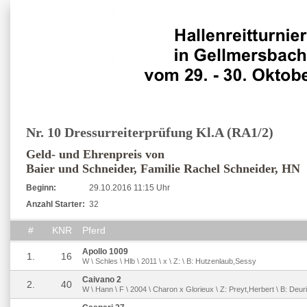
Nr. 10 Dressurreiterprüfung Kl.A (RA1/2)
Geld- und Ehrenpreis von
Baier und Schneider, Familie Rachel Schneider, HN
Beginn:
29.10.2016 11:15 Uhr
Anzahl Starter:
32
#
KNR
Pferd
Apollo 1009
1.
16
W \ Schles \ Hlb \ 2011 \ x \ Z: \ B: Hutzenlaub,Sessy
Caivano 2
2.
40
W \ Hann \ F \ 2004 \ Charon x Glorieux \ Z: Preyt,Herbert \ B: Deur