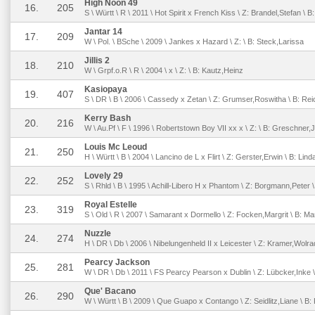
High Noon 49
16.
205
S \ Württ \ R \ 2011 \ Hot Spirit x French Kiss \ Z: Brandel,Stefan \ B
Jantar 14
17.
209
W \ Pol. \ BSche \ 2009 \ Jankes x Hazard \ Z: \ B: Steck,Larissa
Jillis 2
18.
210
W \ Grpf.o.R \ R \ 2004 \ x \ Z: \ B: Kautz,Heinz
Kasiopaya
19.
407
S \ DR \ B \ 2006 \ Cassedy x Zetan \ Z: Grumser,Roswitha \ B: R
Kerry Bash
20.
216
W \ Au.Pf \ F \ 1996 \ Robertstown Boy VII xx x \ Z: \ B: Greschner,
Louis Mc Leoud
21.
250
H \ Württ \ B \ 2004 \ Lancino de L x Flirt \ Z: Gerster,Erwin \ B: Lin
Lovely 29
22.
252
S \ Rhld \ B \ 1995 \ Achill-Libero H x Phantom \ Z: Borgmann,Peter \
Royal Estelle
23.
319
S \ Old \ R \ 2007 \ Samarant x Dormello \ Z: Focken,Margrit \ B: Ma
Nuzzle
24.
274
H \ DR \ Db \ 2006 \ Nibelungenheld II x Leicester \ Z: Kramer,Wolra
Pearcy Jackson
25.
281
W \ DR \ Db \ 2011 \ FS Pearcy Pearson x Dublin \ Z: Lübcker,Inke 
Que' Bacano
26.
290
W \ Württ \ B \ 2009 \ Que Guapo x Contango \ Z: Seidlitz,Liane \ B: