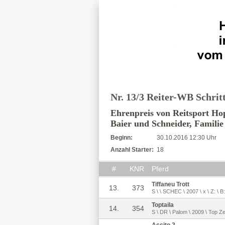
Nr. 13/3 Reiter-WB Schrit
Ehrenpreis von Reitsport Ho
Baier und Schneider, Famili
Beginn:
30.10.2016 12:30 Uhr
Anzahl Starter:
18
#
KNR
Pferd
Tiffaneu Trott
13.
373
S \ \ SCHEC \ 2007 \ x \ Z: \
Toptaila
14.
354
S \ DR \ Palom \ 2009 \ Top Ze
Accito 2