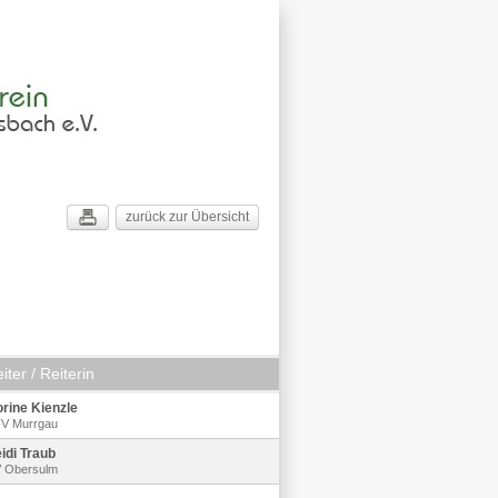
zurück zur Übersicht
iter / Reiterin
orine Kienzle
V Murrgau
idi Traub
 Obersulm