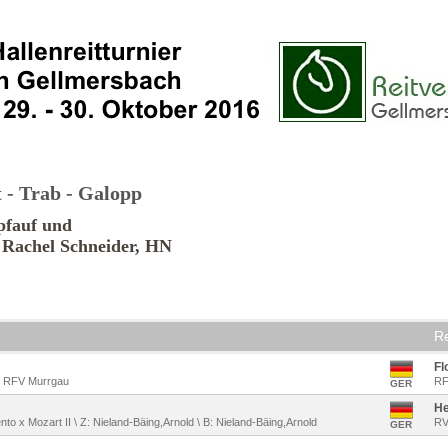
t - Trab - Galopp
pfauf und
e Rachel Schneider, HN
Re
Fl
 B: RFV Murrgau
RF
GER
He
nto x Mozart II \ Z: Nieland-Bäing,Arnold \ B: Nieland-Bäing,Arnold
RV
GER