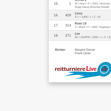
15.
1
W \ Hess \ F \ 2001 \ Averner
Rupp,Diana,Streicher,Harald
Lissy
16.
409
S \ \ \ 1996 \ x \ Z: \ B:
Romi 19
17.
314
S \ Württ \ F \ 1995 \ Raphael
Lee
18.
371
W \ \ RAPPE \ 2000 \ x \ Z: \ 
Richter
Margret Diener
Frank Uhde