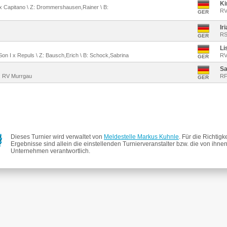
Ki
 x Capitano \ Z: Drommershausen,Rainer \ B:
RV
GER
Ir
RS
GER
Li
 Son I x Repuls \ Z: Bausch,Erich \ B: Schock,Sabrina
RV
GER
Sa
B: RV Murrgau
RF
GER
Dieses Turnier wird verwaltet von
Meldestelle Markus Kuhnle
. Für die Richtigk
Ergebnisse sind allein die einstellenden Turnierveranstalter bzw. die von ihne
Unternehmen verantwortlich.