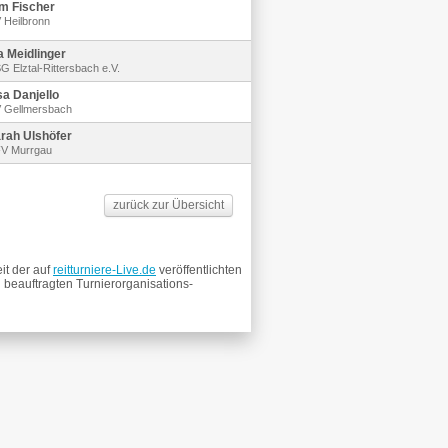
m Fischer
 Heilbronn
ia Meidlinger
G Elztal-Rittersbach e.V.
sa Danjello
 Gellmersbach
rah Ulshöfer
V Murrgau
zurück zur Übersicht
eit der auf
reitturniere-Live.de
veröffentlichten
n beauftragten Turnierorganisations-