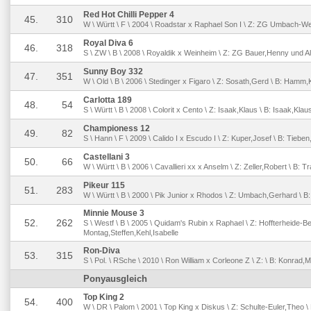
Red Hot Chilli Pepper 4
45.
310
W \ Württ \ F \ 2004 \ Roadstar x Raphael Son I \ Z: ZG Umbach-We
Royal Diva 6
46.
318
S \ ZW \ B \ 2008 \ Royaldik x Weinheim \ Z: ZG Bauer,Henny und Al
Sunny Boy 332
47.
351
W \ Old \ B \ 2006 \ Stedinger x Figaro \ Z: Sosath,Gerd \ B: Hamm
Carlotta 189
48.
54
S \ Württ \ B \ 2008 \ Colorit x Cento \ Z: Isaak,Klaus \ B: Isaak,Klau
Championess 12
49.
82
S \ Hann \ F \ 2009 \ Calido I x Escudo I \ Z: Kuper,Josef \ B: Tieb
Castellani 3
50.
66
W \ Württ \ B \ 2006 \ Cavallieri xx x Anselm \ Z: Zeller,Robert \ B: 
Pikeur 115
51.
283
W \ Württ \ B \ 2000 \ Pik Junior x Rhodos \ Z: Umbach,Gerhard \ 
Minnie Mouse 3
52.
262
S \ Westf \ B \ 2005 \ Quidam's Rubin x Raphael \ Z: Hoffterheide-Bel
Montag,Steffen,Kehl,Isabelle
Ron-Diva
53.
315
S \ Pol. \ RSche \ 2010 \ Ron William x Corleone Z \ Z: \ B: Konrad,
Ponyausgleich
Top King 2
54.
400
W \ DR \ Palom \ 2001 \ Top King x Diskus \ Z: Schulte-Euler,Theo