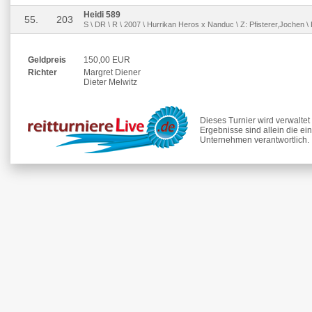
Heidi 589
55.
203
S \ DR \ R \ 2007 \ Hurrikan Heros x Nanduc \ Z: Pfisterer,Jochen \
Geldpreis
150,00 EUR
Richter
Margret Diener
Dieter Melwitz
Dieses Turnier wird verwalte
Ergebnisse sind allein die ei
Unternehmen verantwortlich.