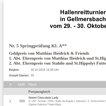
Nr. 5 Springprüfung Kl. A**
Geldpreis von Matthias Heidrich & Friends
1. Abt. Ehrenpreis von Matthias Heidrich und St.Hip
2. Abt. Ehrenpreis von Stabilo und St.Hippolyt Futte
Beginn:
30.10.2016 14:30 Uhr
Anzahl Starter:
55
#
KNR
Pferd
Ponyausgleich
Sweet Chocolate Lady
1.
399
S \ DR \ Schwb \ 2005 \ Kelts de Angelo x Diamant \ Z: Kretschmer,T
Jüptner,Sabrina,Thaler,Klaus