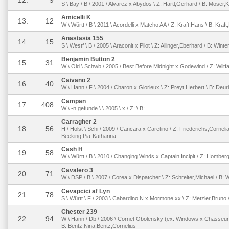
S \ Bay \ B \ 2001 \ Alvarez x Abydos \ Z: Hartl,Gerhard \ B: Moser,K
Amicelli K
13.
12
W \ Württ \ B \ 2011 \ Acordelli x Matcho AA \ Z: Kraft,Hans \ B: Kraf
Anastasia 155
14.
15
S \ Westf \ B \ 2005 \ Araconit x Pilot \ Z: Allinger,Eberhard \ B: Winte
Benjamin Button 2
15.
31
W \ Old \ Schwb \ 2005 \ Best Before Midnight x Godewind \ Z: Wilt
Caivano 2
16.
40
W \ Hann \ F \ 2004 \ Charon x Glorieux \ Z: Preyt,Herbert \ B: Deur
Campan
17.
408
W \ -n.gefunde \ \ 2005 \ x \ Z: \ B:
Carragher 2
18.
56
H \ Holst \ Schi \ 2009 \ Cancara x Caretino \ Z: Friederichs,Cornel
Beeking,Pia-Katharina
Cash H
19.
58
W \ Württ \ B \ 2010 \ Changing Winds x Captain Incipit \ Z: Hombe
Cavalero 3
20.
71
W \ DSP \ B \ 2007 \ Corea x Dispatcher \ Z: Schreiter,Michael \ B: 
Cevapcici af Lyn
21.
78
S \ Württ \ F \ 2003 \ Cabardino N x Mormone xx \ Z: Metzler,Bruno 
Chester 239
22.
94
W \ Hann \ Db \ 2006 \ Cornet Obolensky (ex: Windows x Chasseur
B: Bentz,Nina,Bentz,Cornelius