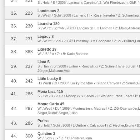
34.
221
S \ Holst \ B \ 2008 \ Larimar x Caretino \ Z: Witt Pferdezucht GbR, 
Landmaus 2
35.
223
S \ Westf \ Schi \ 2000 \ Lamerto H x Rosenkavalier \ Z: Schmelting
Leandra 180
36.
230
S \ Württ \ Schwb \ 2003 \ Lancino de L x Lanthan \ Z: Maier,Andreas \
Legacy 8
37.
231
W \ Württ \ Schi \ 2004 \ Lintasboy R x Godehard \ Z: ZG Bührer,Fam
Ligretto 29
38.
383
W \ \ B \ \ x \ Z: \ B: Karle,Beatrice
Linta S
39.
237
S \ Hann \ B \ 2008 \ Linton x Roncalli xx \ Z: Scheel,Hans-Jürgen \
Jürgen,Maibaum,Anja
Little Lucky 8
40.
242
H \ Württ \ Df \ 2003 \ Lucky the Man x Grand Canyon \ Z: Semler,Fr
Mona Lisa 415
41.
266
S \ ZW \ B \ 2003 \ Motley xx x Calvin \ Z: Waßner,Franz-Josef \ B:
Monte Carlo 45
42.
267
W \ Westf \ Db \ 1999 \ Montmartre x Madras I \ Z: ZG Ottenströer,M
Singer,Rudolf,Singer,Julian
Putina
43.
286
S \ Holst \ Schi \ 2000 \ L'Ombre x Calvados I \ Z: Fischer,Bruno \
Quintino 3
44.
300
W \ \ Schi \ \ x \ Z: \ B: Pfisterer,Ilona