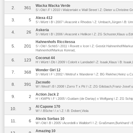
Wacka Wacka Verde
2.
361
S \ Old \ F \ 2010 \ Walzertakt x Wall Street \ Z: Dieter u.Christine 
Alexa 412
3.
5
S \ Württ \ B \ 2007 \ Araconit x Rhodos \ Z: Umbach,Jürgen \ B: 
Askeria
4.
26
S \ Württ \ B \ 2006 \ Araconit x Helikon \ Z: ZG Schuster,Klaus u.Edw
Hahnenhofs Riccitessa
5.
201
S \ Old \ SchbS \ 2011 \ Roxett x Icon \ Z: Gestüt Hahnenhof/Marku
Hahnenhof/Markus Konrad,
Coconut 44
6.
123
H \ Württ \ Db \ 2009 \ Colorit x Landadel \ Z: Isaak,Klaus \ B: Isaak
Wonder Girl 12
7.
368
S \ Württ \ F \ 2002 \ Wettruf x Wanderer \ Z: BG Riekher,Heinz u.Ca
Zacoudo
8.
391
W \ Westf \ B \ 2008 \ Zorro T x Pit I \ Z: ZG Gilsbach,Franz-Josef 
Action Jack 2
9.
2
H \ KWPN \ F \ 2005 \ Guidam (de Dartay) x Wolfgang \ Z: ZG Schip
Al Capone 170
10.
3
W \ \ BSche \ \ x \ Z: \ B: Dobert,Viola
Alexis Sorbas 10
11.
6
W \ Old \ B \ 2005 \ Acordelli x Walldorf I \ Z: Graßmann,Burkhard 
Amazing 10
12.
9