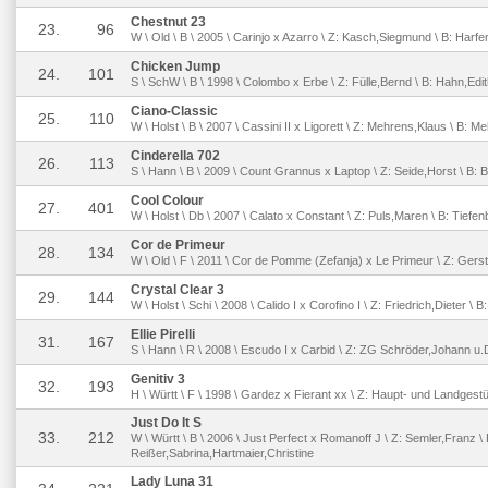
Chestnut 23
23.
96
W \ Old \ B \ 2005 \ Carinjo x Azarro \ Z: Kasch,Siegmund \ B: Harfen
Chicken Jump
24.
101
S \ SchW \ B \ 1998 \ Colombo x Erbe \ Z: Fülle,Bernd \ B: Hahn,Edi
Ciano-Classic
25.
110
W \ Holst \ B \ 2007 \ Cassini II x Ligorett \ Z: Mehrens,Klaus \ B:
Cinderella 702
26.
113
S \ Hann \ B \ 2009 \ Count Grannus x Laptop \ Z: Seide,Horst \ B: 
Cool Colour
27.
401
W \ Holst \ Db \ 2007 \ Calato x Constant \ Z: Puls,Maren \ B: Tief
Cor de Primeur
28.
134
W \ Old \ F \ 2011 \ Cor de Pomme (Zefanja) x Le Primeur \ Z: Gers
Crystal Clear 3
29.
144
W \ Holst \ Schi \ 2008 \ Calido I x Corofino I \ Z: Friedrich,Dieter \ 
Ellie Pirelli
31.
167
S \ Hann \ R \ 2008 \ Escudo I x Carbid \ Z: ZG Schröder,Johann u.
Genitiv 3
32.
193
H \ Württ \ F \ 1998 \ Gardez x Fierant xx \ Z: Haupt- und Landgest
Just Do It S
33.
212
W \ Württ \ B \ 2006 \ Just Perfect x Romanoff J \ Z: Semler,Franz \ 
Reißer,Sabrina,Hartmaier,Christine
Lady Luna 31