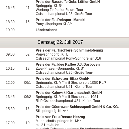
Preis der Baustoffe Gebr. Löffler GmbH
Springprfg. Kl. S*
16:45
11
Wertung für Junior Future Tour
Ostseechampionat U25 -Große Tour-
Preis der Fa. Reitsport Manski
18:30
15
Ponystilspringen Kl. A**
19:00
Länderabend
Samstag 22. Juli 2017
Preis der Fa. Tischlerei Schimmelpfennig
09:00
02
Ponyspringprfg. Kl. L
Ostseechampionat Pony-Springreiter U16
Preis der Fa. Idee Kaffee J.J. Darboven
10:15
12
Zwei-Phasen-Springprfg. Kl. S*
Ostseechampionat U25 -Große Tour-
Preis der Schweizer-Effax GmbH
12:00
06/1
Springprfg. Kl. M** mit Stechen bis 1050 RLP
Ostseechampionat U21 -Kleine Tour-
Preis der Kajewski Gartentechnik GmbH
13:45
06/2
Springprfg. Kl. M** mit Stechen, ab 1051
RLP Ostseechampionat U21 -Kleine Tour-
Preis der Güstrower Schlossquell GmbH & Co. KG.
15:30
16
Stilspringprfg. Kl. A**
Preis von Frau Renate Herzog
Mannschaftsspringen Kl. M**
17:00
10
mit 2 Umläufen