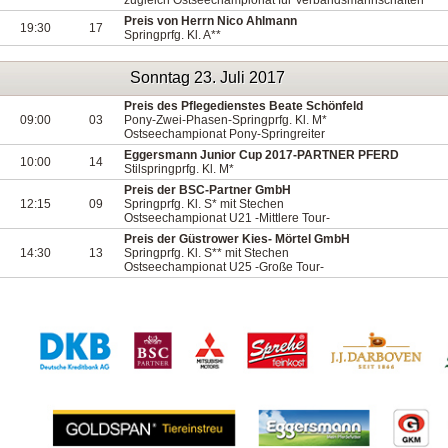
zugleich Ostseechampionat für Verbandsmannschaften
Preis von Herrn Nico Ahlmann
19:30
17
Springprfg. Kl. A**
Sonntag 23. Juli 2017
Preis des Pflegedienstes Beate Schönfeld
09:00
03
Pony-Zwei-Phasen-Springprfg. Kl. M*
Ostseechampionat Pony-Springreiter
Eggersmann Junior Cup 2017-PARTNER PFERD
10:00
14
Stilspringprfg. Kl. M*
Preis der BSC-Partner GmbH
12:15
09
Springprfg. Kl. S* mit Stechen
Ostseechampionat U21 -Mittlere Tour-
Preis der Güstrower Kies- Mörtel GmbH
14:30
13
Springprfg. Kl. S** mit Stechen
Ostseechampionat U25 -Große Tour-