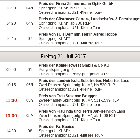
Preis der Firma Zimmermann-Optik GmbH
13:00
04/1
Springprfg. Kl. M*, bis 699 RLP
Ostseechampionat U21 -Kleine Tour-
Preis der Güstrower Garten-, Landschafts- & Forstbauge
14:20
04/2
Springprfg. Kl. M*, ab 700 RLP
Ostseechampionat U21 -Kleine Tour-
Preis von TUH Demmin, Herrn Alfred Hoppe
16:45
07
Springprfg. Kl. M**
Ostseechampionat U21 -Mittlere Tour-
Freitag 21. Juli 2017
Preis der Konle-Howest GmbH & Co KG
09:00
01
Ponystilspringprfg. Kl. L
Ostseechampionat Ponyspringreiter U16
Preis des Landwirtschaftsbetriebes Hubertus Lass
10:15
05/1
Zwei-Phasen-Springprfg. Kl. M*, bis 520 RLP
Ostseechampionat U21 -Kleine Tour-
Preis von Frau Susanne Brüggen
11:30
05/2
Zwei-Phasen-Springprfg. Kl. M*, 521-1599 RLP
Ostseechampionat U21 -Kleine Tour-
Preis von Frau Inga und Herrn Jan-Heinrich Lass
13:00
05/3
Zwei-Phasen-Springprfg. Kl. M*, ab 1600 RLP
Ostseechampionat U21 -Kleine Tour-
Preis der Fa. Equipe
14:30
08
Springprfg. Kl. M**
Ostseechampionat U21 -Mittlere Tour-