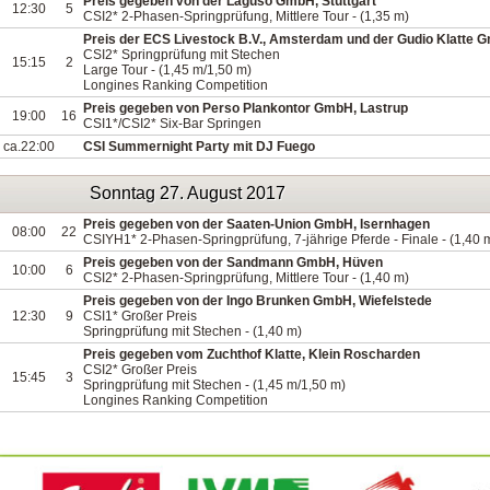
Preis gegeben von der Laguso GmbH, Stuttgart
12:30
5
CSI2* 2-Phasen-Springprüfung, Mittlere Tour - (1,35 m)
Preis der ECS Livestock B.V., Amsterdam und der Gudio Klatte G
CSI2* Springprüfung mit Stechen
15:15
2
Large Tour - (1,45 m/1,50 m)
Longines Ranking Competition
Preis gegeben von Perso Plankontor GmbH, Lastrup
19:00
16
CSI1*/CSI2* Six-Bar Springen
ca.22:00
CSI Summernight Party mit DJ Fuego
Sonntag 27. August 2017
Preis gegeben von der Saaten-Union GmbH, Isernhagen
08:00
22
CSIYH1* 2-Phasen-Springprüfung, 7-jährige Pferde - Finale - (1,40 
Preis gegeben von der Sandmann GmbH, Hüven
10:00
6
CSI2* 2-Phasen-Springprüfung, Mittlere Tour - (1,40 m)
Preis gegeben von der Ingo Brunken GmbH, Wiefelstede
12:30
9
CSI1* Großer Preis
Springprüfung mit Stechen - (1,40 m)
Preis gegeben vom Zuchthof Klatte, Klein Roscharden
CSI2* Großer Preis
15:45
3
Springprüfung mit Stechen - (1,45 m/1,50 m)
Longines Ranking Competition