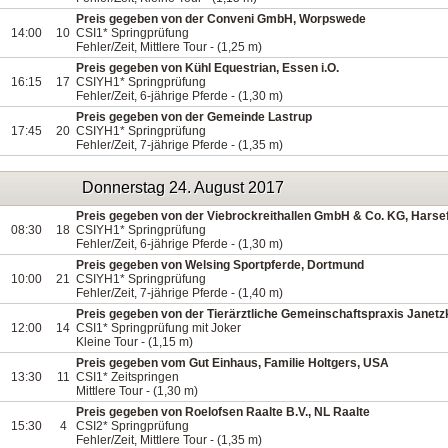
Preis gegeben von der Conveni GmbH, Worpswede
14:00
10
CSI1* Springprüfung
Fehler/Zeit, Mittlere Tour - (1,25 m)
Preis gegeben von Kühl Equestrian, Essen i.O.
16:15
17
CSIYH1* Springprüfung
Fehler/Zeit, 6-jährige Pferde - (1,30 m)
Preis gegeben von der Gemeinde Lastrup
17:45
20
CSIYH1* Springprüfung
Fehler/Zeit, 7-jährige Pferde - (1,35 m)
Donnerstag 24. August 2017
Preis gegeben von der Viebrockreithallen GmbH & Co. KG, Harse
08:30
18
CSIYH1* Springprüfung
Fehler/Zeit, 6-jährige Pferde - (1,30 m)
Preis gegeben von Welsing Sportpferde, Dortmund
10:00
21
CSIYH1* Springprüfung
Fehler/Zeit, 7-jährige Pferde - (1,40 m)
Preis gegeben von der Tierärztliche Gemeinschaftspraxis Janet
12:00
14
CSI1* Springprüfung mit Joker
Kleine Tour - (1,15 m)
Preis gegeben vom Gut Einhaus, Familie Holtgers, USA
13:30
11
CSI1* Zeitspringen
Mittlere Tour - (1,30 m)
Preis gegeben von Roelofsen Raalte B.V., NL Raalte
15:30
4
CSI2* Springprüfung
Fehler/Zeit, Mittlere Tour - (1,35 m)