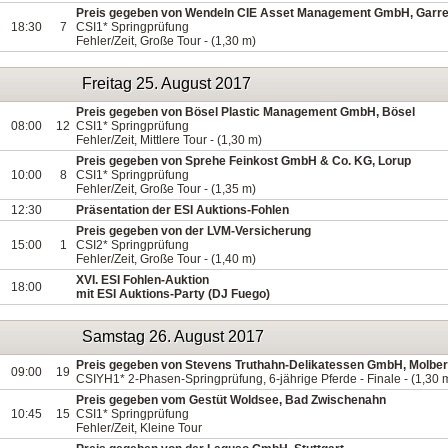
Preis gegeben von Wendeln CIE Asset Management GmbH, Garre
18:30
7
CSI1* Springprüfung
Fehler/Zeit, Große Tour - (1,30 m)
Freitag 25. August 2017
Preis gegeben von Bösel Plastic Management GmbH, Bösel
08:00
12
CSI1* Springprüfung
Fehler/Zeit, Mittlere Tour - (1,30 m)
Preis gegeben von Sprehe Feinkost GmbH & Co. KG, Lorup
10:00
8
CSI1* Springprüfung
Fehler/Zeit, Große Tour - (1,35 m)
12:30
Präsentation der ESI Auktions-Fohlen
Preis gegeben von der LVM-Versicherung
15:00
1
CSI2* Springprüfung
Fehler/Zeit, Große Tour - (1,40 m)
XVI. ESI Fohlen-Auktion
18:00
mit ESI Auktions-Party (DJ Fuego)
Samstag 26. August 2017
Preis gegeben von Stevens Truthahn-Delikatessen GmbH, Molbe
09:00
19
CSIYH1* 2-Phasen-Springprüfung, 6-jährige Pferde - Finale - (1,30 
Preis gegeben vom Gestüt Woldsee, Bad Zwischenahn
10:45
15
CSI1* Springprüfung
Fehler/Zeit, Kleine Tour