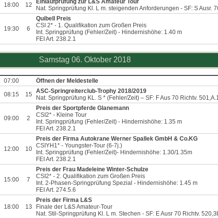
Einlaufprüfung zur L&S Amateur Tour
18:00
12
Nat. Springprüfung Kl. L m. steigenden Anforderungen - SF: S Ausr. 70
Quibell Preis
CSI 2* - 1. Qualifikation zum Großen Preis
19:30
6
Int. Springprüfung (Fehler/Zeit) - Hindernishöhe: 1.40 m
FEI Art. 238.2.1
Samstag 06. Oktober 2018
07:00
Öffnen der Meldestelle
ASC-Springreiterclub-Trophy 2018/2019
08:15
15
Nat. Springprüfung KL. S * (Fehler/Zeit) – SF: F Aus 70 Richtv. 501,A.
Preis der Sportpferde Glanemann
CSI2* - Kleine Tour
09:00
2
Int. Springprüfung (Fehler/Zeit) - Hindernishöhe: 1.35 m
FEI Art. 238.2.1
Preis der Firma Autokrane Werner Spallek GmbH & Co.KG
CSIYH1* - Youngster-Tour (6-7j.)
12:00
10
Int. Springprüfung (Fehler/Zeit)- Hindernishöhe: 1.30/1.35m
FEI Art. 238.2.1
Preis der Frau Madeleine Winter-Schulze
CSI2* - 2. Qualifikation zum Großen Preis
15:00
7
Int. 2-Phasen-Springprüfung Spezial - Hindernishöhe: 1.45 m
FEI Art. 274.5.6
Preis der Firma L&S
18:00
13
Finale der L&S Amateur-Tour
Nat. Stil-Springprüfung Kl. L m. Stechen - SF: E Ausr 70 Richtv. 520,3