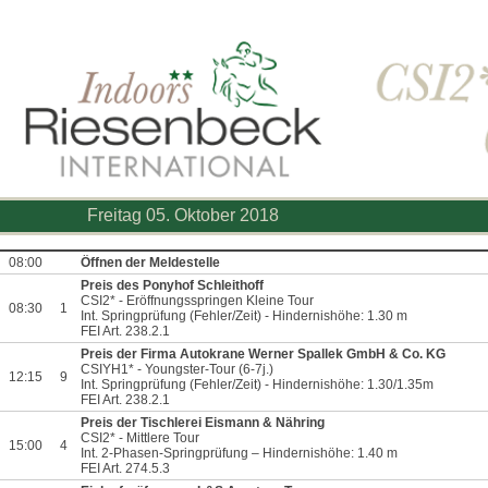
Freitag 05. Oktober 2018
08:00
Öffnen der Meldestelle
Preis des Ponyhof Schleithoff
CSI2* - Eröffnungsspringen Kleine Tour
08:30
1
Int. Springprüfung (Fehler/Zeit) - Hindernishöhe: 1.30 m
FEI Art. 238.2.1
Preis der Firma Autokrane Werner Spallek GmbH & Co. KG
CSIYH1* - Youngster-Tour (6-7j.)
12:15
9
Int. Springprüfung (Fehler/Zeit) - Hindernishöhe: 1.30/1.35m
FEI Art. 238.2.1
Preis der Tischlerei Eismann & Nähring
CSI2* - Mittlere Tour
15:00
4
Int. 2-Phasen-Springprüfung – Hindernishöhe: 1.40 m
FEI Art. 274.5.3