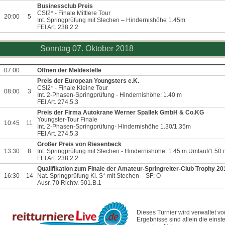
Businessclub Preis
CSI2* - Finale Mittlere Tour
20:00
5
Int. Springprüfung mit Stechen – Hindernishöhe 1.45m
FEI Art. 238.2.2
Sonntag 07. Oktober 2018
07:00
Öffnen der Meldestelle
Preis der European Youngsters e.K.
CSI2* - Finale Kleine Tour
08:00
3
Int. 2-Phasen-Springprüfung - Hindernishöhe: 1.40 m
FEI Art. 274.5.3
Preis der Firma Autokrane Werner Spallek GmbH & Co.KG
Youngster-Tour Finale
10:45
11
Int. 2-Phasen-Springprüfung- Hindernishöhe 1.30/1.35m
FEI Art. 274.5.3
Großer Preis von Riesenbeck
13:30
8
Int. Springprüfung mit Stechen - Hindernishöhe: 1.45 m Umlauf/1.50
FEI Art. 238.2.2
Qualifikation zum Finale der Amateur-Springreiter-Club Trophy 2
16:30
14
Nat. Springprüfung Kl. S* mit Stechen – SF: O
Ausr. 70 Richtv. 501.B.1
Dieses Turnier wird verwaltet v
Ergebnisse sind allein die eins