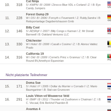
Cat Ninja
10.
318
S \ KWPN \ B \ 2008 \ Zirocco Blue VDL x Corland \ Z: \ B: Eye
US
Candy Jumpers
Forest Gump 29
11.
228
W \ OS \ B \ 2006 \ Forsyth x Feuerwerk \ Z: Rubly,Sandra \ B:
G
Reitsportanlage Dagobertshausen Gmb
Billy Cool
12.
146
S \ AESRpf \ \ 2007 \ Billy Congo x Kannan \ Z: Mr Donall
N
Barnwell \ B: Oakland Ventures LLC
Chichester
13.
330
W \ Holst \ B \ 2008 \ Casall x Cosimo \ Z: \ B: Alonso Valdez
BE
Prado
California 19
14.
316
W \ Old \ B \ 2009 \ Cornet's Prinz x Grannus \ Z: \ B: Clear
P
Round BV,Amethyst Equestrian
Nicht platzierte Teilnehmer
Doma Sue
15.
171
S \ Holst \ F \ 2005 \ Dollar du Murrier x Corrado I \ Z: Mario
NE
Baumgartner \ B: Stal van Grunsven
Louis Vitton vd Wouwerse Veld
16.
291
H \ BWP \ B \ 2011 \ Thunder vd Zuuthoeve x Chatman \ Z: \ B:
NE
C. Viscaal, Erik Berkhof Paarden B
Avantus 4