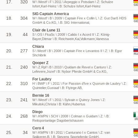
17.
320
W \ Westf \ F \ 2011 \ Arpeggio x Potsdam \ Z: Schulze
G
Isfort,Karl-Heinz \ B: Schulze Isfort,Karl-Heinz
SIG Captain America
18.
304
W \ Westf \ B \ 2009 \ Captain Fire x Collin L \ Z: Gut Darß HDS
G
GmbH & Co.KG, \ B: SIG International,
Clair de Lune 11
19.
44
S \ OS \ FkaSc \ 2008 \ Calido I x Acord II \ Z: König-
G
Bayer,Ditmar \ B: Reichwein,Kai,Volkmann,Vanessa
Chiara
20.
277
S \ Westf \ B \ 2008 \ Captain Fire x Levantos II \ Z: \ B: Egor
RU
Shchibrik
Qooper Z
21.
240
W \ Z.Rpf \ B \ 2010 \ Quidam de Revel x Canturo \ Z:
G
Lefevere,Jozef \ B: Nybor Pferde GmbH & Co.KG,
For Laubry
22.
310
H \ BWP \ F \ 2011 \ For Passion d'Ive x Quorum de Laubry \ Z:
G
Quintelier,Gustaaf \ B: Flyinge AB,
Bernie 16
23.
241
W \ Westf \ F \ 2011 \ Sylvain x Quincy Jones \ Z:
G
Mikulski,Christa \ B: Kähn,Hubertus
Diego
24.
268
W \ KWPN \ SCH \ 2008 \ Colman x Guidam \ Z: \ B:
IR
Reitsportanlage Dagobertshausen
Cero 4
25.
34
W \ KWPN \ B \ 2011 \ Canturano I x Cantos \ Z: van
G
Spijkeren,B. \ B: Stevens Sportpferde GmbH,