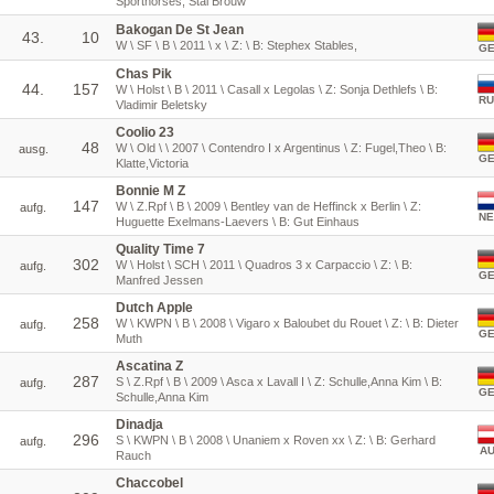
Sporthorses, Stal Brouw
Bakogan De St Jean
43.
10
W \ SF \ B \ 2011 \ x \ Z: \ B: Stephex Stables,
G
Chas Pik
44.
157
W \ Holst \ B \ 2011 \ Casall x Legolas \ Z: Sonja Dethlefs \ B:
RU
Vladimir Beletsky
Coolio 23
48
W \ Old \ \ 2007 \ Contendro I x Argentinus \ Z: Fugel,Theo \ B:
ausg.
G
Klatte,Victoria
Bonnie M Z
147
W \ Z.Rpf \ B \ 2009 \ Bentley van de Heffinck x Berlin \ Z:
aufg.
NE
Huguette Exelmans-Laevers \ B: Gut Einhaus
Quality Time 7
302
W \ Holst \ SCH \ 2011 \ Quadros 3 x Carpaccio \ Z: \ B:
aufg.
G
Manfred Jessen
Dutch Apple
258
W \ KWPN \ B \ 2008 \ Vigaro x Baloubet du Rouet \ Z: \ B: Dieter
aufg.
G
Muth
Ascatina Z
287
S \ Z.Rpf \ B \ 2009 \ Asca x Lavall I \ Z: Schulle,Anna Kim \ B:
aufg.
G
Schulle,Anna Kim
Dinadja
296
S \ KWPN \ B \ 2008 \ Unaniem x Roven xx \ Z: \ B: Gerhard
aufg.
AU
Rauch
Chaccobel