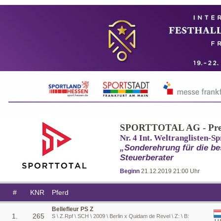
SPORTTOTAL AG - Pre
Nr. 4 Int. Weltranglisten-S
„Sonderehrung für die b
Steuerberater
Beginn
21.12.2019 21:00 Uhr
#
KNR
Pferd
Bellefleur PS Z
1.
265
S \ Z.Rpf \ SCH \ 2009 \ Berlin x Quidam de Revel \ Z: \ B:
LU