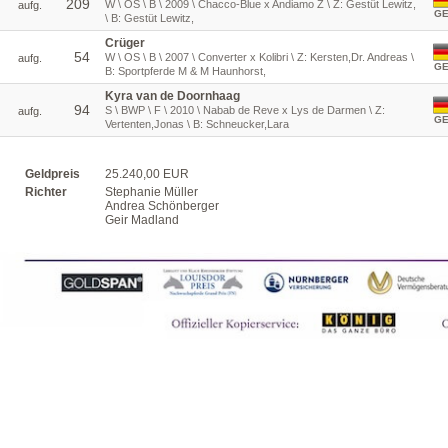
209
W \ OS \ B \ 2009 \ Chacco-Blue x Andiamo Z \ Z: Gestüt Lewitz,
aufg.
G
\ B: Gestüt Lewitz,
Crüger
54
W \ OS \ B \ 2007 \ Converter x Kolibri \ Z: Kersten,Dr. Andreas \
aufg.
G
B: Sportpferde M & M Haunhorst,
Kyra van de Doornhaag
94
S \ BWP \ F \ 2010 \ Nabab de Reve x Lys de Darmen \ Z:
aufg.
G
Vertenten,Jonas \ B: Schneucker,Lara
Geldpreis
25.240,00 EUR
Richter
Stephanie Müller
Andrea Schönberger
Geir Madland