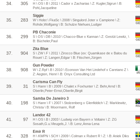
34.
305
H \ OS \ B \ 2011 \ Cador x Zacharias \ Z: Kugler,Sigrun \ B:
G
Pohl,Jacqueline
Siggie
35.
283
W \ Holst \ FkaSc \ 2008 \ Singulord Joter x Campione \ Z:
G
Rohde,Wolfgang \ B: Schulze Niehues,Ludger
PB Chaconie
36.
299
S \ OS \ DB \ 2010 \ Chacco-Blue x Kannan \ Z: Gestüt Lewitz, \
G
B: Bücheler,Paul
Zita Blue
37.
904
S \ ZW \ F \ 2011 \ Zirocco Blue (ex: Quamikase de x Balou du
G
Rouet \ Z: Langen,Edgar \ B: Fitschen,Jürgen
Gun Powder
38.
908
W \ Z.Rpf \ B \ 2010 \ Econoon Van Het Lindehof x Caretano Z \
IR
Z: Aegten, Henri \ B: Onyx Consulting Ltd
Carisma Can Fly
39.
31
S \ Hann \ B \ 2009 \ Chalet x Foxhunter \ Z: Behr,Arnd \ B:
G
Oberlin,Peter-Ernst,Oberlin,Birgit
Samba De Janeiro 3
40.
198
S \ Hann \ F \ 2007 \ Stolzenberg x Glenfiddich \ Z: Marklewitz,
RS
Christa \ B: Moormann, Rolf
Landor 42
41.
97
H \ OS \ B \ 2003 \ Ludwig von Bayern x Voltaire \ Z: ZG
G
Sosath,G.u.Vleugels,J. \ B: Lenz,Anna-Lena
Emir R
42.
328
H \ KWPN \ SCH \ 2009 \ Colman x Rubert R \ Z: \ B: Aniek Diks
S