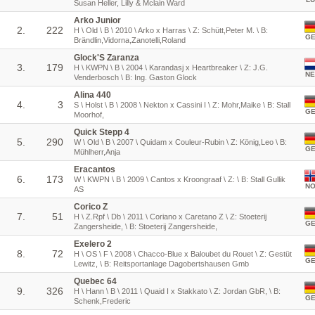
Susan Heller, Lilly & Mclain Ward
Arko Junior
2.
222
H \ Old \ B \ 2010 \ Arko x Harras \ Z: Schütt,Peter M. \ B:
G
Brändlin,Vidorna,Zanotelli,Roland
Glock'S Zaranza
3.
179
H \ KWPN \ B \ 2004 \ Karandasj x Heartbreaker \ Z: J.G.
NE
Venderbosch \ B: Ing. Gaston Glock
Alina 440
4.
3
S \ Holst \ B \ 2008 \ Nekton x Cassini I \ Z: Mohr,Maike \ B: Stall
G
Moorhof,
Quick Stepp 4
5.
290
W \ Old \ B \ 2007 \ Quidam x Couleur-Rubin \ Z: König,Leo \ B:
G
Mühlherr,Anja
Eracantos
6.
173
W \ KWPN \ B \ 2009 \ Cantos x Kroongraaf \ Z: \ B: Stall Gullik
N
AS
Corico Z
7.
51
H \ Z.Rpf \ Db \ 2011 \ Coriano x Caretano Z \ Z: Stoeterij
G
Zangersheide, \ B: Stoeterij Zangersheide,
Exelero 2
8.
72
H \ OS \ F \ 2008 \ Chacco-Blue x Baloubet du Rouet \ Z: Gestüt
G
Lewitz, \ B: Reitsportanlage Dagobertshausen Gmb
Quebec 64
9.
326
H \ Hann \ B \ 2011 \ Quaid I x Stakkato \ Z: Jordan GbR, \ B:
G
Schenk,Frederic