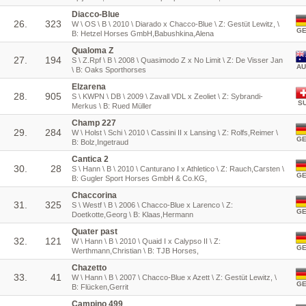
Diacco-Blue
26.
323
W \ OS \ B \ 2010 \ Diarado x Chacco-Blue \ Z: Gestüt Lewitz, \
G
B: Hetzel Horses GmbH,Babushkina,Alena
Qualoma Z
27.
194
S \ Z.Rpf \ B \ 2008 \ Quasimodo Z x No Limit \ Z: De Visser Jan
AU
\ B: Oaks Sporthorses
Elzarena
28.
905
S \ KWPN \ DB \ 2009 \ Zavall VDL x Zeoliet \ Z: Sybrandi-
SU
Merkus \ B: Rued Müller
Champ 227
29.
284
W \ Holst \ Schi \ 2010 \ Cassini II x Lansing \ Z: Rolfs,Reimer \
G
B: Bolz,Ingetraud
Cantica 2
30.
28
S \ Hann \ B \ 2010 \ Canturano I x Athletico \ Z: Rauch,Carsten \
G
B: Gugler Sport Horses GmbH & Co.KG,
Chaccorina
31.
325
S \ Westf \ B \ 2006 \ Chacco-Blue x Larenco \ Z:
G
Doetkotte,Georg \ B: Klaas,Hermann
Quater past
32.
121
W \ Hann \ B \ 2010 \ Quaid I x Calypso II \ Z:
G
Werthmann,Christian \ B: TJB Horses,
Chazetto
33.
41
W \ Hann \ B \ 2007 \ Chacco-Blue x Azett \ Z: Gestüt Lewitz, \
G
B: Flücken,Gerrit
Campino 499