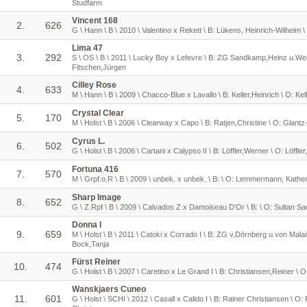
Studfarm
Vincent 168
2.
626
G \ Hann \ B \ 2010 \ Valentino x Rekett \ B: Lükens, Heinrich-Wilhel
Lima 47
3.
292
S \ OS \ B \ 2011 \ Lucky Boy x Lefevre \ B: ZG Sandkamp,Heinz u.Wer
Fitschen,Jürgen
Cilley Rose
4.
633
M \ Hann \ B \ 2009 \ Chacco-Blue x Lavallo \ B: Keller,Heinrich \ O: Kel
Crystal Clear
5.
170
M \ Holst \ B \ 2006 \ Clearway x Capo \ B: Ratjen,Christine \ O: Gla
Cyrus L.
6.
502
G \ Holst \ B \ 2006 \ Cartani x Calypso II \ B: Löffler,Werner \ O: Löffle
Fortuna 416
7.
570
M \ Grpf.o.R \ B \ 2009 \ unbek. x unbek. \ B: \ O: Lemmermann, Kathe
Sharp Image
8.
652
G \ Z.Rpf \ B \ 2009 \ Calvados Z x Damoiseau D'Or \ B: \ O: Sultan S
Donna I
9.
659
M \ Holst \ B \ 2011 \ Catoki x Corrado I \ B: ZG v.Dörnberg u.von Malai
Bock,Tanja
Fürst Reiner
10.
474
G \ Holst \ B \ 2007 \ Caretino x Le Grand I \ B: Christiansen,Reiner \ O
Wanskjaers Cuneo
11.
601
G \ Holst \ SCHI \ 2012 \ Casall x Calido I \ B: Rainer Christiansen \ O: