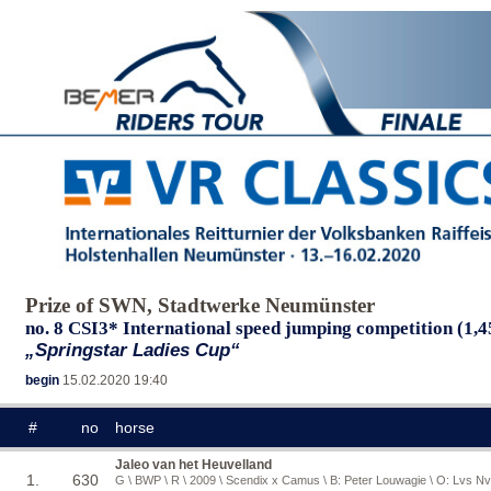
Prize of SWN, Stadtwerke Neumünster
no. 8 CSI3* International speed jumping competition (1,
„Springstar Ladies Cup“
begin
15.02.2020 19:40
#
no
horse
Jaleo van het Heuvelland
1.
630
G \ BWP \ R \ 2009 \ Scendix x Camus \ B: Peter Louwagie \ O: Lvs Nv