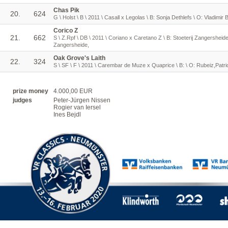
Chas Pik
20.
624
G \ Holst \ B \ 2011 \ Casall x Legolas \ B: Sonja Dethlefs \ O: Vladimir 
Corico Z
21.
662
S \ Z.Rpf \ DB \ 2011 \ Coriano x Caretano Z \ B: Stoeterij Zangersheide,
Zangersheide,
Oak Grove's Laith
22.
324
S \ SF \ F \ 2011 \ Carembar de Muze x Quaprice \ B: \ O: Rubeiz,Patri
prize money
4.000,00 EUR
judges
Peter-Jürgen Nissen
Rogier van Iersel
Ines Bejdl