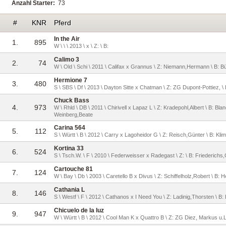
Anzahl Starter:
73
#
KNR
Pferd
In the Air
1.
895
W \ \ \ 2013 \ x \ Z: \ B:
Calimo 3
2.
74
W \ Old \ Schi \ 2011 \ Califax x Grannus \ Z: Niemann,Hermann \ B: B
Hermione 7
3.
480
S \ SBS \ Df \ 2013 \ Dayton Sitte x Chatman \ Z: ZG Dupont-Pottiez, \
Chuck Bass
4.
973
W \ Rhld \ DB \ 2011 \ Chirivell x Lapaz L \ Z: Kradepohl,Albert \ B: Blan
Weinberg,Beate
Carina 564
5.
112
S \ Württ \ B \ 2012 \ Carry x Lagoheidor G \ Z: Reisch,Günter \ B: Kli
Kortina 33
6.
524
S \ Tsch.W. \ F \ 2010 \ Federweisser x Radegast \ Z: \ B: Friederich
Cartouche 81
7.
124
W \ Bay \ Db \ 2003 \ Caretello B x Divus \ Z: Schiffelholz,Robert \ B: 
Cathania L
8.
146
S \ Westf \ F \ 2012 \ Cathanos x I Need You \ Z: Ladinig,Thorsten \ B:
Chicuelo de la luz
9.
947
W \ Württ \ B \ 2012 \ Cool Man K x Quattro B \ Z: ZG Diez, Markus u.Le