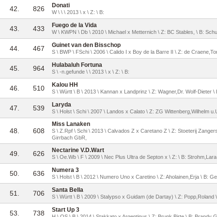
Donati
42.
826
W \ \ \ 2013 \ x \ Z: \ B:
Fuego de la Vida
43.
433
W \ KWPN \ Db \ 2010 \ Michael x Metternich \ Z: BC Stables, \ B: Schu
Guinet van den Bisschop
44.
467
S \ BWP \ FSchi \ 2006 \ Calido I x Boy de la Barre II \ Z: de Craene,
Hulabaluh Fortuna
45.
964
S \ -n.gefunde \ \ 2013 \ x \ Z: \ B:
Kalou HH
46.
510
S \ Württ \ B \ 2013 \ Kannan x Landprinz \ Z: Wagner,Dr. Wolf-Dieter \
Laryda
47.
539
S \ Holst \ Schi \ 2007 \ Landos x Calato \ Z: ZG Wittenberg,Wilhelm u.U
Miss Lanaken
48.
608
S \ Z.Rpf \ Schi \ 2013 \ Calvados Z x Caretano Z \ Z: Stoeterij Zanger
Girrbach GbR,
Nectarine V.D.Wart
49.
626
S \ Oe.Wb \ F \ 2009 \ Nec Plus Ultra de Septon x \ Z: \ B: Strohm,Lar
Numera 3
50.
636
S \ Holst \ B \ 2012 \ Numero Uno x Caretino \ Z: Aholainen,Erja \ B: G
Santa Bella
51.
706
S \ Württ \ B \ 2009 \ Stalypso x Guidam (de Dartay) \ Z: Popp,Roland
Start Up 3
53.
738
H \ OS \ B \ 2014 \ Stakkato x Argentinus \ Z: Brunk,Birte \ B: Brandy 