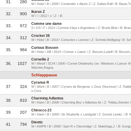
31.
280
W \ Holst \ B \ 2009 \ Contender x Alexis Z \ Z: Daiber,Ralf \ B: Bauer,T
Ikarus Z
32.
900
W \ \ \ 2012 \ x \ Z: \ B:
Comme une dame
33.
972
S \ OS \ F \ 2014 \ Comme il faut x Argentinus \ Z: Brunk,Birte \ B: Br
Crocket 38
34.
312
W \ Holst \ B \ 2014 \ Centurion x Lennon \ Z: Schmid,Wolfgang \ B: S
Curious Bossen
35.
984
W \ Holst \ DB \ 2014 \ Connor x Liatos \ Z: Bossen,Ludolf \ B: Bossen
Corneille 2
36.
1027
W \ Westf \ SCHI \ 2006 \ Cornet Obolensky (ex: Windows x Lancer III
Wächter,Ragna
Schlepppause
Cyranus R
37.
324
W \ Württ \ B \ 2007 \ Cyrano de Bergerac x Zeus (Nurzeus) \ Z: Raibl
u.Cora
Charming Adlantus
38.
810
W \ Hann \ B \ 2008 \ Charming Boy x Adlantus As \ Z: Teldau,Soenke 
Chirocco 23
39.
207
W \ Hann \ B \ 2008 \ Sir Shutterfly x Landgold \ Z: Gestüt Lewitz, \ B
Dientic
41.
794
W \ KWPN \ B \ 2008 \ Sam R x Glennridge \ Z: Makkinga,J. \ B: Gorgi