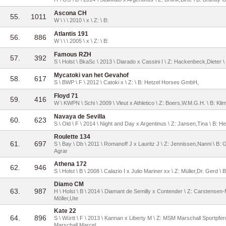
Ascona CH
55.
1011
W \ \ \ 2010 \ x \ Z: \ B:
Atlantis 191
56.
886
W \ \ \ 2005 \ x \ Z: \ B:
Famous RZH
57.
392
S \ Holst \ BkaSc \ 2013 \ Diarado x Cassini I \ Z: Hackenbeck,Dieter \
Mycatoki van het Gevahof
58.
617
S \ BWP \ F \ 2012 \ Catoki x \ Z: \ B: Hetzel Horses GmbH,
Floyd 71
59.
416
W \ KWPN \ Schi \ 2009 \ Vleut x Athletico \ Z: Boers,W.M.G.H. \ B: Kli
Navaya de Sevilla
60.
623
S \ Old \ F \ 2014 \ Night and Day x Argentinus \ Z: Jansen,Tina \ B: H
Roulette 134
61.
697
S \ Bay \ Db \ 2011 \ Romanoff J x Lauritz J \ Z: Jennissen,Nanni \ B
Agrar
Athena 172
62.
946
S \ Holst \ B \ 2008 \ Calazio I x Julio Mariner xx \ Z: Müller,Dr. Gerd \
Diamo CM
63.
987
H \ Holst \ B \ 2014 \ Diamant de Semilly x Contender \ Z: Carstensen-
Möller,Ute
Kate 22
64.
896
S \ Württ \ F \ 2013 \ Kannan x Liberty M \ Z: MSM Marschall Sportpfe
Marschall,Marcel