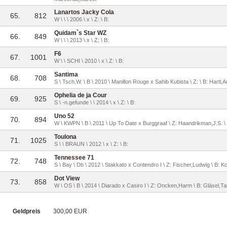
Lanartos Jacky Cola
65.
812
W \ \ \ 2006 \ x \ Z: \ B:
Quidam`s Star WZ
66.
849
W \ \ \ 2013 \ x \ Z: \ B:
F6
67.
1001
W \ \ SCHI \ 2010 \ x \ Z: \ B:
Santima
68.
708
S \ Tsch.W. \ B \ 2010 \ Manillon Rouge x Sahib Kubista \ Z: \ B: Hartl,
Ophelia de ja Cour
69.
925
S \ -n.gefunde \ \ 2014 \ x \ Z: \ B:
Uno 52
70.
894
W \ KWPN \ B \ 2011 \ Up To Date x Burggraaf \ Z: Haandrikman,J.S. 
Toulona
71.
1025
S \ \ BRAUN \ 2012 \ x \ Z: \ B:
Tennessee 71
72.
748
S \ Bay \ Db \ 2012 \ Stakkato x Contendro I \ Z: Fischer,Ludwig \ B: 
Dot View
73.
858
W \ OS \ B \ 2014 \ Diarado x Casiro I \ Z: Oncken,Harm \ B: Gläsel,Ta
Geldpreis
300,00 EUR