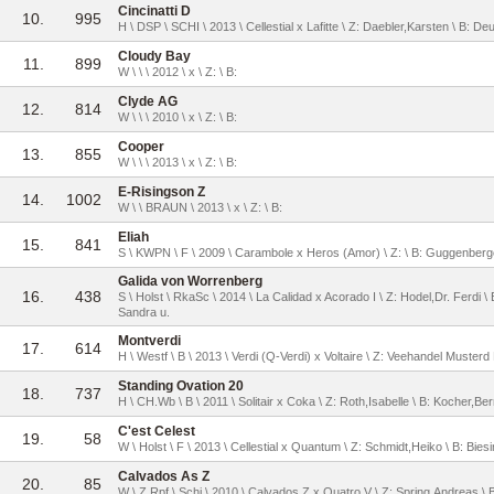
Cincinatti D
10.
995
H \ DSP \ SCHI \ 2013 \ Cellestial x Lafitte \ Z: Daebler,Karsten \ B
Cloudy Bay
11.
899
W \ \ \ 2012 \ x \ Z: \ B:
Clyde AG
12.
814
W \ \ \ 2010 \ x \ Z: \ B:
Cooper
13.
855
W \ \ \ 2013 \ x \ Z: \ B:
E-Risingson Z
14.
1002
W \ \ BRAUN \ 2013 \ x \ Z: \ B:
Eliah
15.
841
S \ KWPN \ F \ 2009 \ Carambole x Heros (Amor) \ Z: \ B: Guggenberg
Galida von Worrenberg
16.
438
S \ Holst \ RkaSc \ 2014 \ La Calidad x Acorado I \ Z: Hodel,Dr. Ferdi 
Sandra u.
Montverdi
17.
614
H \ Westf \ B \ 2013 \ Verdi (Q-Verdi) x Voltaire \ Z: Veehandel Musterd
Standing Ovation 20
18.
737
H \ CH.Wb \ B \ 2011 \ Solitair x Coka \ Z: Roth,Isabelle \ B: Kocher,Be
C'est Celest
19.
58
W \ Holst \ F \ 2013 \ Cellestial x Quantum \ Z: Schmidt,Heiko \ B: Bies
Calvados As Z
20.
85
W \ Z.Rpf \ Schi \ 2010 \ Calvados Z x Quatro V \ Z: Spring,Andreas \ 