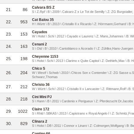
Calvara BS Z
21.
86
S \ Z.Rpf \ B \ 2009 \ Calvaro Z x Le Tot de Semilly \ Z: ZG Burgstaller,
Cat Balou 35
22.
953
H \ Württ \ B \ 2013 \ Cristallo II x Ricardo \ Z: Hörrmann,Gerhard \ 
Cayados
23.
153
W \ Holst \ Schi \ 2012 \ Cayado x Laurenz \ Z: Mans,Johannes \ B: W
Cenani 2
24.
163
S \ Old \ B \ 2010 \ Cantoblanco x Acorado I \ Z: Zühlke,Hans-Juergen \
Cheyenne 1153
25.
198
S \ Holst \ Schi \ 2013 \ Clarimo x Quite Capitol \ Z: Dethlefs,Max \ B:
Chico S
26.
204
W \ Westf \ Schwb \ 2010 \ Chicos Son x Contender \ Z: ZG Sasse u.Sc
Schwarz,Thomas
Christo 36
27.
212
W \ Württ \ Schi \ 2012 \ Cristallo II x Lancaster \ Z: Rittmann,Rolf \ B: 
Cini Mini PJ
28.
218
S \ Hann \ B \ 2011 \ Cardenio x Perigueux \ Z: Pferdezucht Dr.Jacobs
Claire 172
29.
1022
S \ Rhld \ SBKAS \ 2013 \ Capistrano x Royal Angelo I \ Z: Schmitz,Fr
Clinara 2
30.
829
S \ Holst \ DB \ 2011 \ Connor x Linaro \ Z: Colmorgen,Wolfgang \ B: B
Contino 66