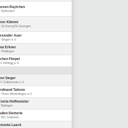
ssen Raytchev
 Epfendorf
iver Klimmt
 St.Georg/St.Georgen
exander Auer
 Singen e.V.
na Erkner
 Pfullingen
chen Fimpel
V Kißlegg e.V.
en Sieger
V Zollenreute e.V.
rdinand Talmon
-Team Winterlingen e.V
ctoria Hoffmeister
 Balingen
dlen Dietterle
 RG Gültstein
manta Laack