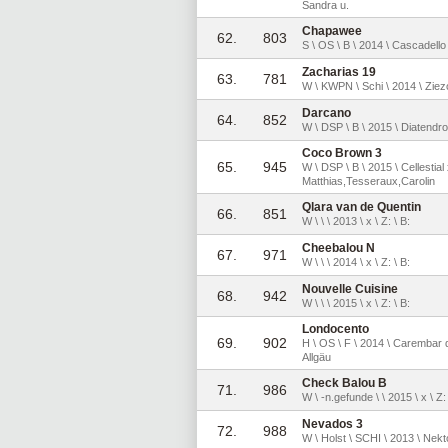
Sandra u.
Chapawee
62.
803
S \ OS \ B \ 2014 \ Cascadello
Zacharias 19
63.
781
W \ KWPN \ Schi \ 2014 \ Ziezo
Darcano
64.
852
W \ DSP \ B \ 2015 \ Diatendr
Coco Brown 3
65.
945
W \ DSP \ B \ 2015 \ Cellestia
Matthias,Tesseraux,Carolin
Qlara van de Quentin
66.
851
W \ \ \ 2013 \ x \ Z: \ B:
Cheebalou N
67.
971
W \ \ \ 2014 \ x \ Z: \ B:
Nouvelle Cuisine
68.
942
W \ \ \ 2015 \ x \ Z: \ B:
Londocento
69.
902
H \ OS \ F \ 2014 \ Carembar
Allgäu
Check Balou B
71.
986
W \ -n.gefunde \ \ 2015 \ x \ Z: 
Nevados 3
72.
988
W \ Holst \ SCHI \ 2013 \ Nekto