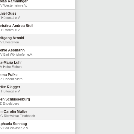
bias Ramminger
V Westerheim e.V.
niel Güss
 Hüttental e.V
ristina Andrea Stoll
 Hüttental e.V
lfgang Arnold
V Ehestetten
onie Assmann
V Bad Wörishofen e.V.
a-Maria Lühr
V Hohe Eichen
mma Pufke
Z Hohenzollern
rike Riegger
 Hüttental e.V
en Schlüsselburg
Z Engelsberg
m Carolin Müller
G Riedwiese Fischbach
phaela Sonntag
V Bad Waldsee e.V.