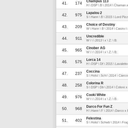
Champus 113
41.
174
H \ DSP \ B \ 2014 \ Chaman x C
Lapalou 2
42.
975
S \ Hann \ B \ 2015 \ Lord Piz
Choice of Destiny
43.
209
W \ Hann \ B \ 2014 \ Casiro I
Uncredible
44.
911
W \ \ \ 2013 \ x \ Z: \ B:
Cinober AG
45.
965
W \ \ \ 2014 \ x \ Z: \ B:
Lorca 14
46.
575
H \ DSP \ Df \ 2015 \ Lavalett
Coccina
47.
237
S \ Holst \ Schi \ 2014 \ Cla
Colorina R
48.
258
S \ DSP \ Db \ 2014 \ Colore x 
Cooki White
49.
976
W \ \ \ 2014 \ x \ Z: \ B:
Darco For Fun Z
50.
968
H \ Hann \ F \ 2014 \ Darco x 
Felestina
51.
402
S \ Holst \ Schwb \ 2014 \ Fr