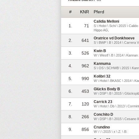
#
KNR
Pferd
Calidia Melloni
1.
71
S \ Holst \ Schi \ 2015 \ Cali
Hippo AG,
Oratrice vd Donkhoeve
2.
641
S \ BWP \ B \ 2014 \ Carrera V
Kwin B
3.
526
W \ Westf \ B \ 2014 \ Kannan
Kannuma
4.
962
S \ OS \ SCHWB \ 2015 \ Kanna
Kolibri 32
5.
990
W \ Holst \ BKASC \ 2014 \ Kan
Glücks Body B
6.
453
W \ DSP \ B \ 2015 \ Glückspilz
Carrick 23
7.
120
W \ Holst \ Db \ 2013 \ Cormin
Conchito D
8.
266
W \ DSP \ B \ 2015 \ Cesano I
Crundino
9.
856
W \ \ \ 2015 \ x \ Z: \ B: