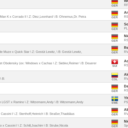
Wo
RF
GER
Ar
l Man K x Corrado II \ Z: Diez,Leonhard \ B: Ohnemus,Dr. Petra
RS
GER
So
PL
GER
Ni
RSZ
GER
Re
e Muze x Quick Star \ Z: Gestüt Lewitz, \ B: Gestüt Lewitz,
RV
GER
Ad
rnet Obolensky (ex: Windows x Cachas \ Z: Siebke,Reimer \ B: Deuerer
RS
SUI
Al
\ B:
RV
COL
Da
RS
GER
Yl
an LGST x Ramino \ Z: Witzemann,Andy \ B: Witzemann,Andy
PS
SWE
Al
 Cassini I \ Z: Sterthoff,Heinrich \ B: Straßer,Thaddäus
RV
GER
Ni
o x Cassini I \ Z: Schill,Joachim \ B: Strube,Nicola
Sp
GER