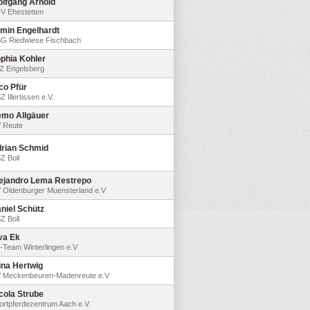
lfgang Arnold
V Ehestetten
min Engelhardt
G Riedwiese Fischbach
phia Kohler
Z Engelsberg
co Pfür
 Illertissen e.V.
mo Allgäuer
 Reute
rian Schmid
Z Boll
ejandro Lema Restrepo
 Oldenburger Muensterland e.V
niel Schütz
Z Boll
va Ek
-Team Winterlingen e.V
ina Hertwig
 Meckenbeuren-Madenreute e.V
cola Strube
ortpferdezentrum Aach e.V.