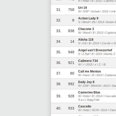
H \ Holst \ B \ 2015 \ Clarimo 
Uri 19
31.
758
W \ DSP \ Schwb \ 2015 \ Urik
Action Lady 9
32.
8
S \ Westf \ Db \ 2014 \ Action
Chacone 3
33.
838
W \ Westf \ B \ 2013 \ Capist
Alisha 118
34.
14
S \ OS \ B \ 2014 \ Con Air x D
Angel van't Breezerhof
35.
948
S \ Z.Rpf \ B \ 2015 \ Atomic 
Calimero 734
36.
921
W \ \ \ 2015 \ x \ Z: \ B:
Call me Mentos
37.
80
W \ Hann \ B \ 2014 \ Cadanos 
Daily Joy 8
38.
992
W \ DSP \ BRAUN \ 2013 \ Diara
Camerino Blue
39.
928
W \ Holst \ B \ 2014 \ Cascadel
S.a.r.l.,Vogg,Felix
Cascello
40.
933
W \ Holst \ SCHI \ 2014 \ Cla