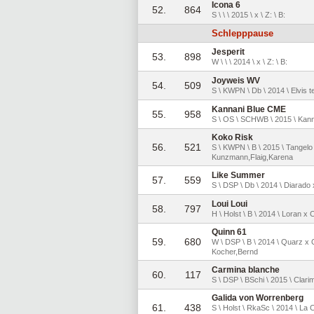
Icona 6
52.
864
S \ \ \ 2015 \ x \ Z: \ B:
Schlepppause
Jesperit
53.
898
W \ \ \ 2014 \ x \ Z: \ B:
Joyweis WV
54.
509
S \ KWPN \ Db \ 2014 \ Elvis t
Kannani Blue CME
55.
958
S \ OS \ SCHWB \ 2015 \ Kann
Koko Risk
56.
521
S \ KWPN \ B \ 2015 \ Tangel
Kunzmann,Flaig,Karena
Like Summer
57.
559
S \ DSP \ Db \ 2014 \ Diarad
Loui Loui
58.
797
H \ Holst \ B \ 2014 \ Loran x
Quinn 61
59.
680
W \ DSP \ B \ 2014 \ Quarz x 
Kocher,Bernd
Carmina blanche
60.
117
S \ DSP \ BSchi \ 2015 \ Clar
Galida von Worrenberg
61.
438
S \ Holst \ RkaSc \ 2014 \ La 