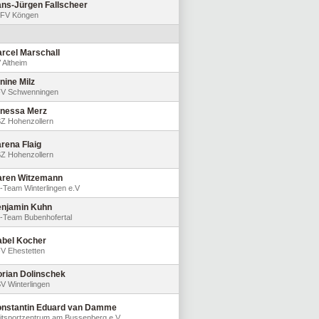
ns-Jürgen Fallscheer
FV Köngen
rcel Marschall
 Altheim
nine Milz
V Schwenningen
nessa Merz
Z Hohenzollern
rena Flaig
Z Hohenzollern
ren Witzemann
-Team Winterlingen e.V
njamin Kuhn
-Team Bubenhofertal
abel Kocher
V Ehestetten
orian Dolinschek
V Winterlingen
nstantin Eduard van Damme
itsportzentrum am Bussenberg e.V.