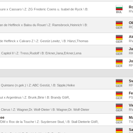
Ro
easure x Cassaro \ Z: ZG Frederic Coens u. Isabel de Ryck \ B:
RV
BUL
Ol
van de Heffinck x Balou du Rouet \ Z: Ramsbrock,Heinrich \ B:
RC
GER
Al
 de Heffinck x Calvaro Z \ Z: Gestüt Lewitz, \ B: Hänzi,Thomas
RV
GER
Ja
x Capitol II \ Z: Tress,Rudolf \ B: Erkner,Jana,Erkner,Lena
RK
GER
Jo
RF
GER
Sv
Quintano (n.gek.) \ Z: ABC Gestüt, \ B: Sipple,Heike
RF
GER
Fe
aut x Argentinus \ Z: Brunk,Birte \ B: Brandy GbR,
PS
GER
Vi
 Clerus \ Z: Wagner,Dr. Wolf-Dieter \ B: Wagner,Dr. Wolf-Dieter
RV
GER
see
Ma
VDM x Rox de la Touche \ Z: Suydersee Stud, \ B: Stall Dietterle GbR,
TV
GER
Sa