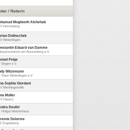
iter / Reiterin
hamad Mogheeth Alshehab
V Herrenberg
orian Dolinschek
V Winterlingen
nstantin Eduard van Damme
itsportzentrum am Bussenberg e.V.
nuel Feige
 Singen e.V.
dy Witzemann
-Team Winterlingen e.V
na-Sophia Giordani
V Merklingen/Alb
na Müller
V Hauerz
ndra Deufel
 Hofgut Meisterhaus
remie Delorme
Z Engelsberg