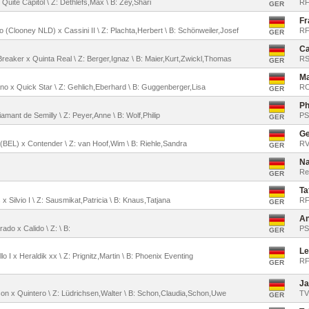
x Quite Capitol \ Z: Dethlefs,Max \ B: Zey,Shari
RF
GER
Fr
o (Clooney NLD) x Cassini II \ Z: Plachta,Herbert \ B: Schönweiler,Josef
RF
GER
Ca
-Breaker x Quinta Real \ Z: Berger,Ignaz \ B: Maier,Kurt,Zwickl,Thomas
RS
GER
Ma
rano x Quick Star \ Z: Gehlich,Eberhard \ B: Guggenberger,Lisa
RC
GER
Ph
iamant de Semilly \ Z: Peyer,Anne \ B: Wolf,Philip
PS
GER
Ge
Z (BEL) x Contender \ Z: van Hoof,Wim \ B: Riehle,Sandra
RV
GER
Na
Re
GER
Ta
x Silvio I \ Z: Sausmikat,Patricia \ B: Knaus,Tatjana
RF
GER
An
do x Calido \ Z: \ B:
PS
GER
Le
lo I x Heraldik xx \ Z: Prignitz,Martin \ B: Phoenix Eventing
RF
GER
Ja
rcon x Quintero \ Z: Lüdrichsen,Walter \ B: Schon,Claudia,Schon,Uwe
TV
GER