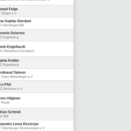
nuel Feige
 Singen e.V.
na-Sophia Giordani
V Merklingen/Alb
remie Delorme
Z Engelsberg
min Engelhardt
G Riedwiese Fischbach
phia Kohler
Z Engelsberg
rdinand Talmon
-Team Winterlingen e.V
co Pfür
 Illertissen e.V.
mo Allgäuer
 Reute
rian Schmid
Z Boll
ejandro Lema Restrepo
 Oldenburger Muensterland e.V