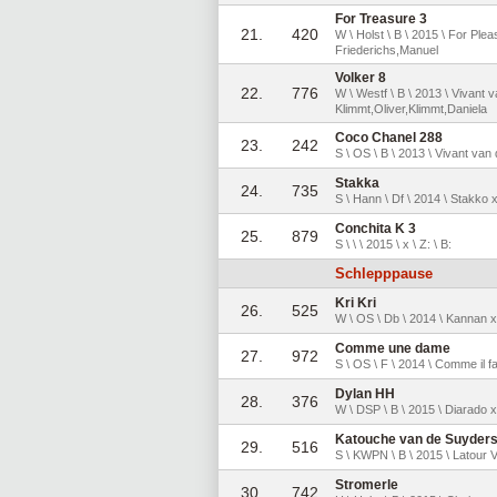
For Treasure 3
21.
420
W \ Holst \ B \ 2015 \ For Pl
Friederichs,Manuel
Volker 8
22.
776
W \ Westf \ B \ 2013 \ Vivant 
Klimmt,Oliver,Klimmt,Daniela
Coco Chanel 288
23.
242
S \ OS \ B \ 2013 \ Vivant van
Stakka
24.
735
S \ Hann \ Df \ 2014 \ Stakko 
Conchita K 3
25.
879
S \ \ \ 2015 \ x \ Z: \ B:
Schlepppause
Kri Kri
26.
525
W \ OS \ Db \ 2014 \ Kannan x 
Comme une dame
27.
972
S \ OS \ F \ 2014 \ Comme il f
Dylan HH
28.
376
W \ DSP \ B \ 2015 \ Diarado x
Katouche van de Suyder
29.
516
S \ KWPN \ B \ 2015 \ Latour 
Stromerle
30.
742