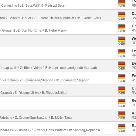
To
entesimo I \ Z: Betz,Willi \ B: Reitstall Betz,
RF
GER
Da
zaro x Balou du Rouet \ Z: Lükens,Heinrich-Wilhelm \ B: Lükens,Gerrit
RV
GER
Ch
 x Gragenit \ Z: Stahlhut,Ernst \ B: Hebe,Frank
RV
GER
Wo
RF
GER
Le
RF
GER
Ev
o x Lagavulin \ Z: Böser,Volker \ B: Haupt- und Landgestüt Marbach,
PS
GER
E
rcon x Canturo \ Z: Johannsen,Stephan \ B: Johannsen,Stephan
RS
GER
Ul
Granulit \ Z: Riegger,Ulrike \ B: Riegger,Ulrike
RV
GER
Sv
PL
GER
Ki
Fabriano \ Z: Crome-Sperling,Jan \ B: Müller,Tanja
RS
GER
Ra
agonard xx x Lasino \ Z: Ohlandt,Hans Wilhelm \ B: Sonntag,Raphaela
RF
GER