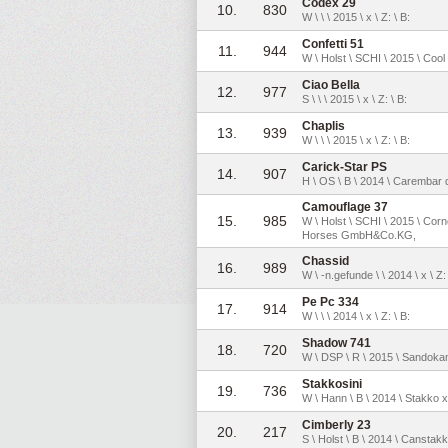
Codex 29
10.
830
W \ \ \ 2015 \ x \ Z: \ B:
Confetti 51
11.
944
W \ Holst \ SCHI \ 2015 \ Coo
Ciao Bella
12.
977
S \ \ \ 2015 \ x \ Z: \ B:
Chaplis
13.
939
W \ \ \ 2015 \ x \ Z: \ B:
Carick-Star PS
14.
907
H \ OS \ B \ 2014 \ Carembar d
Camouflage 37
15.
985
W \ Holst \ SCHI \ 2015 \ Co
Horses GmbH&Co.KG,
Chassid
16.
989
W \ -n.gefunde \ \ 2014 \ x \ Z: 
Pe Pc 334
17.
914
W \ \ \ 2014 \ x \ Z: \ B:
Shadow 741
18.
720
W \ DSP \ R \ 2015 \ Sandok
Stakkosini
19.
736
W \ Hann \ B \ 2014 \ Stakko x
Cimberly 23
20.
217
S \ Holst \ B \ 2014 \ Canstakk