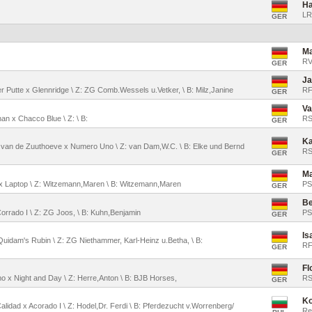
Ha
LR
GER
Ma
RV
GER
Ja
er Putte x Glennridge \ Z: ZG Comb.Wessels u.Vetker, \ B: Milz,Janine
RF
GER
Va
an x Chacco Blue \ Z: \ B:
RS
GER
Ka
o van de Zuuthoeve x Numero Uno \ Z: van Dam,W.C. \ B: Elke und Bernd
RS
GER
Ma
o x Laptop \ Z: Witzemann,Maren \ B: Witzemann,Maren
PS
GER
Be
 Corrado I \ Z: ZG Joos, \ B: Kuhn,Benjamin
PS
GER
Is
Quidam's Rubin \ Z: ZG Niethammer, Karl-Heinz u.Betha, \ B:
RF
GER
Fl
imo x Night and Day \ Z: Herre,Anton \ B: BJB Horses,
RS
GER
Ko
Calidad x Acorado I \ Z: Hodel,Dr. Ferdi \ B: Pferdezucht v.Worrenberg/
Re