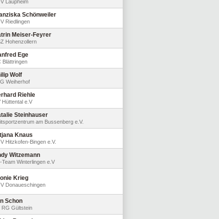
V Laupheim
anziska Schönweiler
V Riedlingen
trin Meiser-Feyrer
Z Hohenzollern
nfred Ege
 Blättringen
ilip Wolf
G Weiherhof
rhard Riehle
 Hüttental e.V
talie Steinhauser
itsportzentrum am Bussenberg e.V.
tjana Knaus
V Hitzkofen-Bingen e.V.
dy Witzemann
-Team Winterlingen e.V
onie Krieg
V Donaueschingen
n Schon
 RG Gültstein