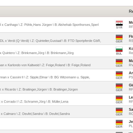
Re
Mo
do I x Carthago \ Z: Pöhls,Hans Jürgen \ B: Alshehab Sporthorses,Sperl
RF
SYR
Fl
DL x Verdi (Q-Verdi) \ Z: Quintelier,Gustaaf \ B: FTD Sportpferde GbR,
RS
GER
Ko
 x Quintero \ Z: Brinkmann,Jörg \ B: Brinkmann,Jörg
Re
BUL
Ma
n x Karlondo von Kaltweid \ Z: Feige,Roland \ B: Feige,Roland
RV
GER
An
nan x Cassini II \ Z: Sipple,Elmar \ B: BG Witzemann u. Sipple,
PS
GER
Gi
 x Ricardo \ Z: Braitinger,Jürgen \ B: Braitinger,Jürgen
RF
GER
Le
t x Corrado I \ Z: Schramm,Jörg \ B: Müller,Lena
RF
GER
Sa
I x Calmaro \ Z: Deufel,Sandra \ B: Deufel,Sandra
RC
GER
Je
PL
GER