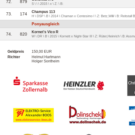
72.
879
S \ \ \ 2015 \ x \ Z: \ B:
Champus 113
73.
174
H \ DSP \ B \ 2014 \ Chaman x Centesimo I \ Z: Betz,Willi \ B: Reitstall B
Ponyausgleich
Kornet's Vico R
74.
820
W \ DR \ B \ 2015 \ Kornett x Night-Star III \ Z: Rüter,Heinrich \ B: Ass
Geldpreis
150,00 EUR
Richter
Helmut Hartmann
Holger Sontheim