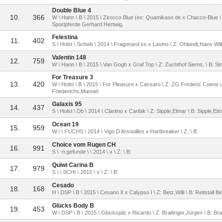
Double Blue 4
10.
366
W \ Hann \ B \ 2015 \ Zirocco Blue (ex: Quamikase de x Chacco-Blue \ 
Sportpferde Gerhard Hertwig,
Felestina
11.
402
S \ Holst \ Schwb \ 2014 \ Fragonard xx x Lasino \ Z: Ohlandt,Hans Wi
Valentin 148
12.
759
W \ Hann \ B \ 2015 \ Van Gogh x Graf Top \ Z: Zuchthof Siems, \ B: St
For Treasure 3
13.
420
W \ Holst \ B \ 2015 \ For Pleasure x Cassaro \ Z: ZG Frederic Coens u
Friederichs,Manuel
Galaxis 95
14.
437
S \ Holst \ Db \ 2014 \ Clarimo x Caribik \ Z: Sipple,Elmar \ B: Sipple,El
Ocean 19
15.
959
W \ \ FUCHS \ 2014 \ Vigo D Arsouilles x Hartbreaker \ Z: \ B:
Choice vom Rugen CH
16.
991
S \ -n.gefunde \ \ 2014 \ x \ Z: \ B:
Quiwi Carina B
17.
979
S \ \ SCHI \ 2015 \ x \ Z: \ B:
Cesado
18.
168
H \ DSP \ B \ 2015 \ Cesano II x Calypso I \ Z: Betz,Willi \ B: Reitstall Be
Glücks Body B
19.
453
W \ DSP \ B \ 2015 \ Glückspilz x Ricardo \ Z: Braitinger,Jürgen \ B: Bra