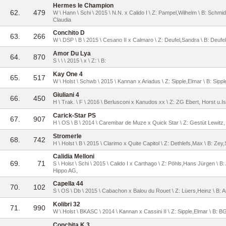
Hermes le Champion
62.
479
W \ Hann \ Schi \ 2015 \ N.N. x Calido I \ Z: Pampel,Wilhelm \ B: Schmi
Claudia
Conchito D
63.
266
W \ DSP \ B \ 2015 \ Cesano II x Calmaro \ Z: Deufel,Sandra \ B: Deufe
Amor Du Lya
64.
870
S \ \ \ 2015 \ x \ Z: \ B:
Kay One 4
65.
517
W \ Holst \ Schwb \ 2015 \ Kannan x Ariadus \ Z: Sipple,Elmar \ B: Sipp
Giuliani 4
66.
450
H \ Trak. \ F \ 2016 \ Berlusconi x Kanudos xx \ Z: ZG Ebert, Horst u.Is
Carick-Star PS
67.
907
H \ OS \ B \ 2014 \ Carembar de Muze x Quick Star \ Z: Gestüt Lewitz, 
Stromerle
68.
742
H \ Holst \ B \ 2015 \ Clarimo x Quite Capitol \ Z: Dethlefs,Max \ B: Zey,
Calidia Melloni
69.
71
S \ Holst \ Schi \ 2015 \ Calido I x Carthago \ Z: Pöhls,Hans Jürgen \ 
Hippo AG,
Capella 44
70.
102
S \ OS \ Db \ 2015 \ Cabachon x Balou du Rouet \ Z: Lüers,Heinz \ B: 
Kolibri 32
71.
990
W \ Holst \ BKASC \ 2014 \ Kannan x Cassini II \ Z: Sipple,Elmar \ B: B
Conchita K 3