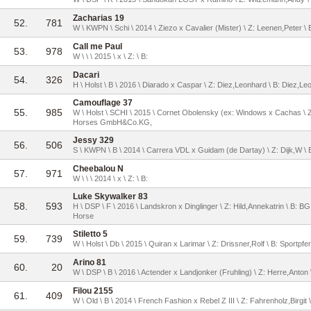
Zacharias 19
52.
781
W \ KWPN \ Schi \ 2014 \ Ziezo x Cavalier (Mister) \ Z: Leenen,Peter \
Call me Paul
53.
978
W \ \ \ 2015 \ x \ Z: \ B:
Dacari
54.
326
H \ Holst \ B \ 2016 \ Diarado x Caspar \ Z: Diez,Leonhard \ B: Diez,L
Camouflage 37
55.
985
W \ Holst \ SCHI \ 2015 \ Cornet Obolensky (ex: Windows x Cachas \ Z
Horses GmbH&Co.KG,
Jessy 329
56.
506
S \ KWPN \ B \ 2014 \ Carrera VDL x Guidam (de Dartay) \ Z: Dijk,W \
Cheebalou N
57.
971
W \ \ \ 2014 \ x \ Z: \ B:
Luke Skywalker 83
58.
593
H \ DSP \ F \ 2016 \ Landskron x Dinglinger \ Z: Hild,Annekatrin \ B:
Horse
Stiletto 5
59.
739
W \ Holst \ Db \ 2015 \ Quiran x Larimar \ Z: Drissner,Rolf \ B: Sportpf
Arino 81
60.
20
W \ DSP \ B \ 2016 \ Actender x Landjonker (Fruhling) \ Z: Herre,Anton
Filou 2155
61.
409
W \ Old \ B \ 2014 \ French Fashion x Rebel Z III \ Z: Fahrenholz,Birgit 