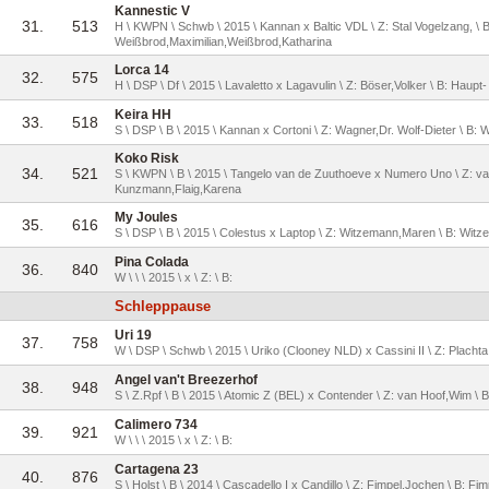
Kannestic V
31.
513
H \ KWPN \ Schwb \ 2015 \ Kannan x Baltic VDL \ Z: Stal Vogelzang, \ B
Weißbrod,Maximilian,Weißbrod,Katharina
Lorca 14
32.
575
H \ DSP \ Df \ 2015 \ Lavaletto x Lagavulin \ Z: Böser,Volker \ B: Haup
Keira HH
33.
518
S \ DSP \ B \ 2015 \ Kannan x Cortoni \ Z: Wagner,Dr. Wolf-Dieter \ B: 
Koko Risk
34.
521
S \ KWPN \ B \ 2015 \ Tangelo van de Zuuthoeve x Numero Uno \ Z: v
Kunzmann,Flaig,Karena
My Joules
35.
616
S \ DSP \ B \ 2015 \ Colestus x Laptop \ Z: Witzemann,Maren \ B: Wi
Pina Colada
36.
840
W \ \ \ 2015 \ x \ Z: \ B:
Schlepppause
Uri 19
37.
758
W \ DSP \ Schwb \ 2015 \ Uriko (Clooney NLD) x Cassini II \ Z: Plachta
Angel van't Breezerhof
38.
948
S \ Z.Rpf \ B \ 2015 \ Atomic Z (BEL) x Contender \ Z: van Hoof,Wim \ 
Calimero 734
39.
921
W \ \ \ 2015 \ x \ Z: \ B:
Cartagena 23
40.
876
S \ Holst \ B \ 2014 \ Cascadello I x Candillo \ Z: Fimpel,Jochen \ B: F