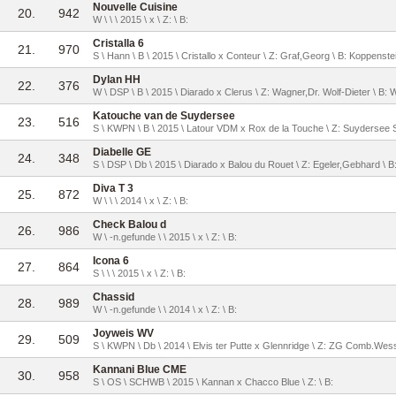
Nouvelle Cuisine
20.
942
W \ \ \ 2015 \ x \ Z: \ B:
Cristalla 6
21.
970
S \ Hann \ B \ 2015 \ Cristallo x Conteur \ Z: Graf,Georg \ B: Koppenst
Dylan HH
22.
376
W \ DSP \ B \ 2015 \ Diarado x Clerus \ Z: Wagner,Dr. Wolf-Dieter \ B: 
Katouche van de Suydersee
23.
516
S \ KWPN \ B \ 2015 \ Latour VDM x Rox de la Touche \ Z: Suydersee Stu
Diabelle GE
24.
348
S \ DSP \ Db \ 2015 \ Diarado x Balou du Rouet \ Z: Egeler,Gebhard \ 
Diva T 3
25.
872
W \ \ \ 2014 \ x \ Z: \ B:
Check Balou d
26.
986
W \ -n.gefunde \ \ 2015 \ x \ Z: \ B:
Icona 6
27.
864
S \ \ \ 2015 \ x \ Z: \ B:
Chassid
28.
989
W \ -n.gefunde \ \ 2014 \ x \ Z: \ B:
Joyweis WV
29.
509
S \ KWPN \ Db \ 2014 \ Elvis ter Putte x Glennridge \ Z: ZG Comb.Wesse
Kannani Blue CME
30.
958
S \ OS \ SCHWB \ 2015 \ Kannan x Chacco Blue \ Z: \ B: