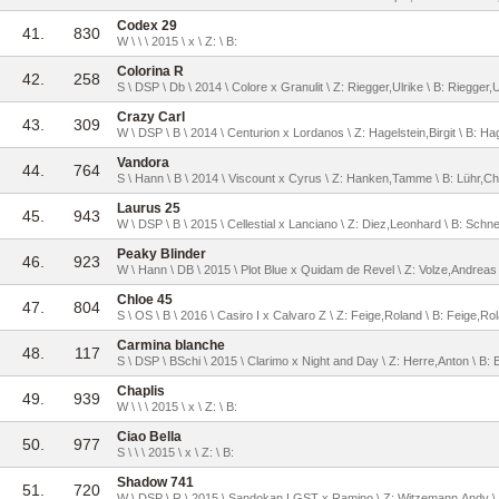
Codex 29
41.
830
W \ \ \ 2015 \ x \ Z: \ B:
Colorina R
42.
258
S \ DSP \ Db \ 2014 \ Colore x Granulit \ Z: Riegger,Ulrike \ B: Riegger,U
Crazy Carl
43.
309
W \ DSP \ B \ 2014 \ Centurion x Lordanos \ Z: Hagelstein,Birgit \ B: Hag
Vandora
44.
764
S \ Hann \ B \ 2014 \ Viscount x Cyrus \ Z: Hanken,Tamme \ B: Lühr,Chr
Laurus 25
45.
943
W \ DSP \ B \ 2015 \ Cellestial x Lanciano \ Z: Diez,Leonhard \ B: Schne
Peaky Blinder
46.
923
W \ Hann \ DB \ 2015 \ Plot Blue x Quidam de Revel \ Z: Volze,Andrea
Chloe 45
47.
804
S \ OS \ B \ 2016 \ Casiro I x Calvaro Z \ Z: Feige,Roland \ B: Feige,Ro
Carmina blanche
48.
117
S \ DSP \ BSchi \ 2015 \ Clarimo x Night and Day \ Z: Herre,Anton \ B:
Chaplis
49.
939
W \ \ \ 2015 \ x \ Z: \ B:
Ciao Bella
50.
977
S \ \ \ 2015 \ x \ Z: \ B:
Shadow 741
51.
720
W \ DSP \ R \ 2015 \ Sandokan LGST x Ramino \ Z: Witzemann,Andy 