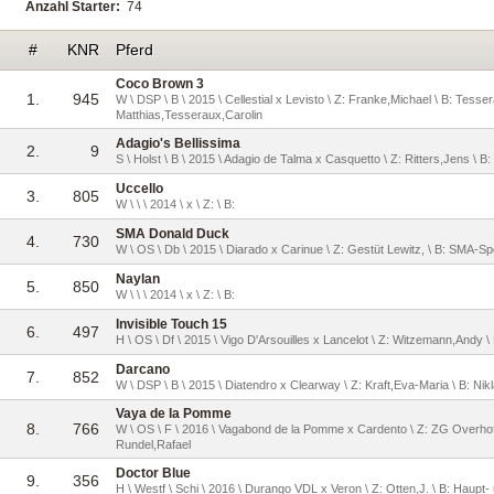
Anzahl Starter:
74
#
KNR
Pferd
Coco Brown 3
1.
945
W \ DSP \ B \ 2015 \ Cellestial x Levisto \ Z: Franke,Michael \ B: Tesse
Matthias,Tesseraux,Carolin
Adagio's Bellissima
2.
9
S \ Holst \ B \ 2015 \ Adagio de Talma x Casquetto \ Z: Ritters,Jens \ B
Uccello
3.
805
W \ \ \ 2014 \ x \ Z: \ B:
SMA Donald Duck
4.
730
W \ OS \ Db \ 2015 \ Diarado x Carinue \ Z: Gestüt Lewitz, \ B: SMA-S
Naylan
5.
850
W \ \ \ 2014 \ x \ Z: \ B:
Invisible Touch 15
6.
497
H \ OS \ Df \ 2015 \ Vigo D'Arsouilles x Lancelot \ Z: Witzemann,Andy
Darcano
7.
852
W \ DSP \ B \ 2015 \ Diatendro x Clearway \ Z: Kraft,Eva-Maria \ B: N
Vaya de la Pomme
8.
766
W \ OS \ F \ 2016 \ Vagabond de la Pomme x Cardento \ Z: ZG Overhoff,
Rundel,Rafael
Doctor Blue
9.
356
H \ Westf \ Schi \ 2016 \ Durango VDL x Veron \ Z: Otten,J. \ B: Haup