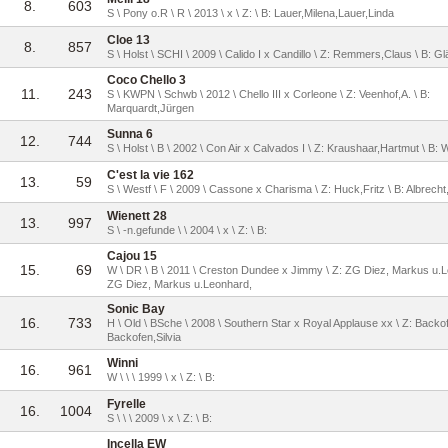
8.
603
S \ Pony o.R \ R \ 2013 \ x \ Z: \ B: Lauer,Milena,Lauer,Linda
Cloe 13
8.
857
S \ Holst \ SCHI \ 2009 \ Calido I x Candillo \ Z: Remmers,Claus \ B: Gl
Coco Chello 3
11.
243
S \ KWPN \ Schwb \ 2012 \ Chello III x Corleone \ Z: Veenhof,A. \ B:
Marquardt,Jürgen
Sunna 6
12.
744
S \ Holst \ B \ 2002 \ Con Air x Calvados I \ Z: Kraushaar,Hartmut \ B:
C'est la vie 162
13.
59
S \ Westf \ F \ 2009 \ Cassone x Charisma \ Z: Huck,Fritz \ B: Albrech
Wienett 28
13.
997
S \ -n.gefunde \ \ 2004 \ x \ Z: \ B:
Cajou 15
15.
69
W \ DR \ B \ 2011 \ Creston Dundee x Jimmy \ Z: ZG Diez, Markus u.L
ZG Diez, Markus u.Leonhard,
Sonic Bay
16.
733
H \ Old \ BSche \ 2008 \ Southern Star x Royal Applause xx \ Z: Backofe
Backofen,Silvia
Winni
16.
961
W \ \ \ 1999 \ x \ Z: \ B:
Fyrelle
16.
1004
S \ \ \ 2009 \ x \ Z: \ B:
Incella EW