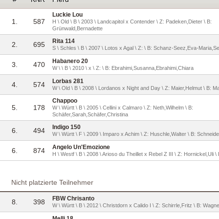
Luckie Lou
1.
587
H \ Old \ B \ 2003 \ Landcapitol x Contender \ Z: Padeken,Dieter \ B:
Grünwald,Bernadette
Rita 114
2.
695
S \ Schles \ B \ 2007 \ Lotos x Agal \ Z: \ B: Schanz-Seez,Eva-Maria,S
Habanero 20
3.
470
W \ \ B \ 2010 \ x \ Z: \ B: Ebrahimi,Susanna,Ebrahimi,Chiara
Lorbas 281
4.
574
W \ Old \ B \ 2008 \ Lordanos x Night and Day \ Z: Maier,Helmut \ B: M
Chappoo
5.
178
W \ Württ \ B \ 2005 \ Cellini x Calmaro \ Z: Neth,Wilhelm \ B:
Schäfer,Sarah,Schäfer,Christina
Indigo 150
6.
494
W \ Württ \ F \ 2009 \ Imparo x Achim \ Z: Huschle,Walter \ B: Schneid
Angelo Un'Emozione
6.
874
H \ Westf \ B \ 2008 \ Arioso du Theillet x Rebel Z III \ Z: Hornickel,Uli 
Nicht platzierte Teilnehmer
FBW Chrisanto
8.
398
W \ Württ \ B \ 2012 \ Christdorn x Calido I \ Z: Schirrle,Fritz \ B: Wagn
Melli 18