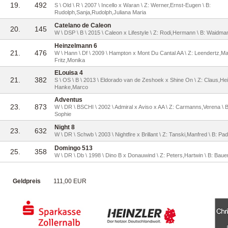
19.
492
S \ Old \ R \ 2007 \ Incello x Waran \ Z: Werner,Ernst-Eugen \ B:
Rudolph,Sanja,Rudolph,Juliana Maria
Catelano de Caleon
20.
145
W \ DSP \ B \ 2015 \ Caleon x Lifestyle \ Z: Rodi,Hermann \ B: Waidm
Heinzelmann 6
21.
476
W \ Hann \ Df \ 2009 \ Hampton x Mont Du Cantal AA \ Z: Leendertz,Mar
Fritz,Monika
ELouisa 4
21.
382
S \ OS \ B \ 2013 \ Eldorado van de Zeshoek x Shine On \ Z: Claus,Hein
Hanke,Marco
Adventus
23.
873
W \ DR \ BSCHI \ 2002 \ Admiral x Aviso x AA \ Z: Carmanns,Verena \ 
Sophie
Night 8
23.
632
W \ DR \ Schwb \ 2003 \ Nightfire x Brillant \ Z: Tanski,Manfred \ B: Pa
Domingo 513
25.
358
W \ DR \ Db \ 1998 \ Dino B x Donauwind \ Z: Peters,Hartwin \ B: Bauer
Geldpreis
111,00 EUR