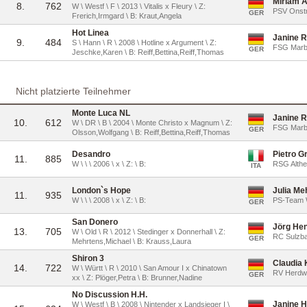
Miriam A
8.
762
W \ Westf \ F \ 2013 \ Vitalis x Fleury \ Z:
PSV Onst
GER
Frerich,Irmgard \ B: Kraut,Angela
Hot Linea
Janine R
9.
484
S \ Hann \ R \ 2008 \ Hotline x Argument \ Z:
FSG Mar
GER
Jeschke,Karen \ B: Reiff,Bettina,Reiff,Thomas
Nicht platzierte Teilnehmer
Monte Luca NL
Janine R
10.
612
W \ DR \ B \ 2004 \ Monte Christo x Magnum \ Z:
FSG Mar
GER
Olsson,Wolfgang \ B: Reiff,Bettina,Reiff,Thomas
Desandro
Pietro G
11.
885
W \ \ \ 2006 \ x \ Z: \ B:
RSG Althe
ITA
London`s Hope
Julia Me
11.
935
W \ \ \ 2008 \ x \ Z: \ B:
PS-Team W
GER
San Donero
Jörg He
13.
705
W \ Old \ R \ 2012 \ Stedinger x Donnerhall \ Z:
RC Sulzba
GER
Mehrtens,Michael \ B: Krauss,Laura
Shiron 3
Claudia 
14.
722
W \ Württ \ R \ 2010 \ San Amour I x Chinatown
RV Herdw
GER
xx \ Z: Plöger,Petra \ B: Brunner,Nadine
No Discussion H.H.
Janine H
W \ Westf \ B \ 2008 \ Nintender x Landsieger I \