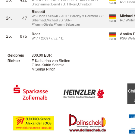
23.
422
W \ Old \ Df \ 2013 \ Fidertanz x Donnerhall \ Z:
RV Hüttent
GER
Broghammer,Bernd \ B: Tillkorn,Christoph
Biscotti
Michael 
W \ Hann \ Schwb \ 2011 \ Barclay x Dormello \ Z:
24.
47
Silbernagl,Michael \ B: Volk-
RC Winter
GER
Pflumm,Gisela,Pflumm,Sebastian
Dear
Annika 
25.
875
W \ \ \ 2009 \ x \ Z: \ B:
PSG Welle
GER
Geldpreis
300,00 EUR
Richter
E:Katharina von Stetten
C:Ina-Katrin Schmid
M:Sonja Pilton