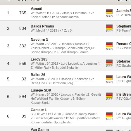
Vanotti
Jasmin 
1.
765
W \ Westf \ B \ 2013 \ Vitalis x Florestan I \ Z:
RFV Herbe
GER
Köhler,Stefan \ B: Schaudt,Jasmin
Balios Primus
Stephan
2.
834
W \ Meckl. \ \ 2013 \ x \ Z: \ B:
PS-Team W
GER
Davvero 3
Renate 
W \ Württ \ B \ 2011 \ Denario x Alassio \ Z:
3.
332
Zeller,Robert \ B: Knorpp-Schnekenburger,Dr.
PSG Welle
GER
Sabine,Knorpp,Dr. Rudolf,Knorpp,Samira
Leroy 185
Stefanie
4.
556
W \ Württ \ B \ 2012 \ Lord Leopold x Argentinus \
RC Sulzba
GER
Z: Müller,Ralf \ B: Strudel,Stefanie
Balko 26
Laura W
5.
33
W \ Württ \ B \ 2007 \ Balloon x Konkorde \ Z:
RC Gügli
GER
Renz,Udo \ B: Herrmann,Jörg
Lunepe SBK
Iris Bre
W \ Hann \ B \ 2010 \ Licotus x Placido \ Z: Gestüt
6.
594
Hof Weildorf Familie Kayser \ B: Böhm-
PSV Gäufe
GER
Kayser,Sigrid
Cantate L
Laura W
S \ Oe.Wb \ Df \ 2010 \ Fiorano x Danny Wilde \
6.
99
Z: Liebscher,Alexander \ B: MK Sporthorses/Max
RC Gügli
GER
Kühner,derfaller Sportpferde,
Van Damm