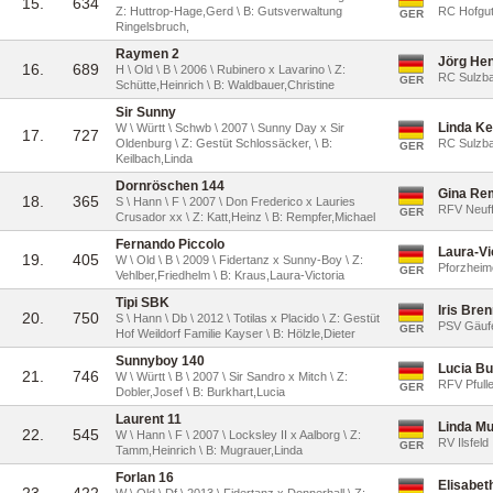
15.
634
Z: Huttrop-Hage,Gerd \ B: Gutsverwaltung
RC Hofgut
GER
Ringelsbruch,
Raymen 2
Jörg He
16.
689
H \ Old \ B \ 2006 \ Rubinero x Lavarino \ Z:
RC Sulzba
GER
Schütte,Heinrich \ B: Waldbauer,Christine
Sir Sunny
Linda Ke
W \ Württ \ Schwb \ 2007 \ Sunny Day x Sir
17.
727
Oldenburg \ Z: Gestüt Schlossäcker, \ B:
RC Sulzba
GER
Keilbach,Linda
Dornröschen 144
Gina Re
18.
365
S \ Hann \ F \ 2007 \ Don Frederico x Lauries
RFV Neuf
GER
Crusador xx \ Z: Katt,Heinz \ B: Rempfer,Michael
Fernando Piccolo
Laura-Vi
19.
405
W \ Old \ B \ 2009 \ Fidertanz x Sunny-Boy \ Z:
Pforzheime
GER
Vehlber,Friedhelm \ B: Kraus,Laura-Victoria
Tipi SBK
Iris Bre
20.
750
S \ Hann \ Db \ 2012 \ Totilas x Placido \ Z: Gestüt
PSV Gäufe
GER
Hof Weildorf Familie Kayser \ B: Hölzle,Dieter
Sunnyboy 140
Lucia Bu
21.
746
W \ Württ \ B \ 2007 \ Sir Sandro x Mitch \ Z:
RFV Pfull
GER
Dobler,Josef \ B: Burkhart,Lucia
Laurent 11
Linda M
22.
545
W \ Hann \ F \ 2007 \ Locksley II x Aalborg \ Z:
RV Ilsfeld
GER
Tamm,Heinrich \ B: Mugrauer,Linda
Forlan 16
Elisabet