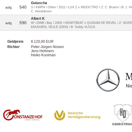
Gutascha
540
S \ KWPN \ Other \ 2011 \ LUX Z x INDOCTRO \ Z: C. Bruers \ B: J. H
aufg.
C. Hendriksen
Albert K
590
W \ DWB \ Bay \ 2009 \ HEARTBEAT x QUIDAM DE REVEL \ Z: SOE
aufg.
KNUDSEN, VEJLE (DEN) \ B: Teddy VLOCK
Geldpreis
8.120,00 EUR
Richter
Peter-Jürgen Nissen
Jens Hellmers
Heiko Koolman