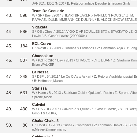
JANSEN, EDE (NED) \ B: Reitsportanlage Dagobertshausen Gmb
Team De Coquerie
43.
598
W \ SF \ Bay \ 2007 \ HEARTBREAKER x PAPILLON ROUGE \ Z: M.
RAPHAEL DULIN,MME ANNICK DULIN-L \ B: VLOCK SHOW STABLE
Vigakata
44.
586
S \ OS \ Chest \ 2012 \ VIGO D ARSOUILLES STX x STAKKATO \ Z: G
Lewitz \ B: Gestüt Lewitz (20000004)
ECL Corvo
45.
184
H \ Westf \ B \ 2009 \ Coronas x Lordanos \ Z: Haßmann,Anja \ B: Leng
Chaccoletto
46.
507
W \ PZHK (SP) \ Bay \ 2013 \ CHACCO FLY x LIBAN \ Z: Stadnina Koni 
Brian WALKER
La Nessa
47.
249
S \ DSP \ B \ 2011 \ Le Co Q As x Askari \ Z: Reit- u. Ausbildungsstall B
\ B: Hoffmann,Maren
Starissa
48.
631
W \ Hann \ B \ 2013 \ Stakkato Gold x Quidam's Rubin \ Z: Sprehe,Alber
Sprehe,Albert
Calvilot
49.
430
W \ OS \ Df \ 2007 \ Calvaro Z x Quilot \ Z: Gestüt Lewitz, \ B: LH Reits
GmbH & Co.KG,
Chaka Chaka 3
50.
86
H \ Holst \ B \ 2013 \ Casall x Contender \ Z: Lehmann,Daniel \ B: BG 
u.Meyer-Zimmermann,