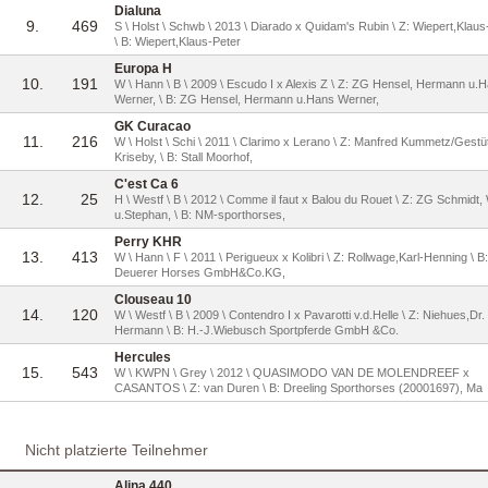
Dialuna
9.
469
S \ Holst \ Schwb \ 2013 \ Diarado x Quidam's Rubin \ Z: Wiepert,Klaus
\ B: Wiepert,Klaus-Peter
Europa H
10.
191
W \ Hann \ B \ 2009 \ Escudo I x Alexis Z \ Z: ZG Hensel, Hermann u.
Werner, \ B: ZG Hensel, Hermann u.Hans Werner,
GK Curacao
11.
216
W \ Holst \ Schi \ 2011 \ Clarimo x Lerano \ Z: Manfred Kummetz/Gestü
Kriseby, \ B: Stall Moorhof,
C'est Ca 6
12.
25
H \ Westf \ B \ 2012 \ Comme il faut x Balou du Rouet \ Z: ZG Schmidt,
u.Stephan, \ B: NM-sporthorses,
Perry KHR
13.
413
W \ Hann \ F \ 2011 \ Perigueux x Kolibri \ Z: Rollwage,Karl-Henning \ B:
Deuerer Horses GmbH&Co.KG,
Clouseau 10
14.
120
W \ Westf \ B \ 2009 \ Contendro I x Pavarotti v.d.Helle \ Z: Niehues,Dr.
Hermann \ B: H.-J.Wiebusch Sportpferde GmbH &Co.
Hercules
15.
543
W \ KWPN \ Grey \ 2012 \ QUASIMODO VAN DE MOLENDREEF x
CASANTOS \ Z: van Duren \ B: Dreeling Sporthorses (20001697), Ma
Nicht platzierte Teilnehmer
Alina 440