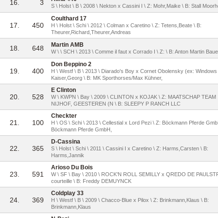
16.
3
S \ Holst \ B \ 2008 \ Nekton x Cassini I \ Z: Mohr,Maike \ B: Stall Moorh
Coulthard 17
17.
450
H \ Holst \ Schi \ 2012 \ Colman x Caretino \ Z: Tetens,Beate \ B:
Theurer,Richard,Theurer,Andreas
Martin AMB
18.
648
W \ \ SCH \ 2013 \ Comme il faut x Corrado I \ Z: \ B: Anton Martin Baue
Don Beppino 2
19.
400
H \ Westf \ B \ 2013 \ Diarado's Boy x Cornet Obolensky (ex: Windows 
Kaiser,Georg \ B: MK Sporthorses/Max Kühner,
E Clinton
20.
528
W \ KWPN \ Bay \ 2009 \ CLINTON x KOJAK \ Z: MAATSCHAP TEAM
NIJHOF, GEESTEREN (N \ B: SLEEPY P RANCH LLC
Checkter
21.
100
H \ OS \ Schi \ 2013 \ Cellestial x Lord Pezi \ Z: Böckmann Pferde Gmb
Böckmann Pferde GmbH,
D-Cassina
22.
365
S \ Holst \ Schi \ 2011 \ Cassini I x Caretino \ Z: Harms,Carsten \ B:
Harms,Jannik
Arioso Du Bois
23.
591
W \ SF \ Bay \ 2010 \ ROCK'N ROLL SEMILLY x QREDO DE PAULSTR
courteille \ B: Freddy DEMUYNCK
Coldplay 33
24.
369
H \ Westf \ B \ 2009 \ Chacco-Blue x Pilox \ Z: Brinkmann,Klaus \ B:
Brinkmann,Klaus