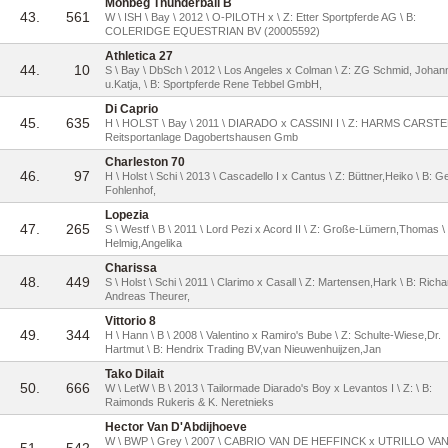
Monbeg Thunderball B
43.
561
W \ ISH \ Bay \ 2012 \ O-PILOTH x \ Z: Etter Sportpferde AG \ B:
COLERIDGE EQUESTRIAN BV (20005592)
Athletica 27
44.
10
S \ Bay \ DbSch \ 2012 \ Los Angeles x Colman \ Z: ZG Schmid, Johan
u.Katja, \ B: Sportpferde Rene Tebbel GmbH,
Di Caprio
45.
635
H \ HOLST \ Bay \ 2011 \ DIARADO x CASSINI I \ Z: HARMS CARSTEN
Reitsportanlage Dagobertshausen Gmb
Charleston 70
46.
97
H \ Holst \ Schi \ 2013 \ Cascadello I x Cantus \ Z: Büttner,Heiko \ B: G
Fohlenhof,
Lopezia
47.
265
S \ Westf \ B \ 2011 \ Lord Pezi x Acord II \ Z: Große-Lümern,Thomas \
Helmig,Angelika
Charissa
48.
449
S \ Holst \ Schi \ 2011 \ Clarimo x Casall \ Z: Martensen,Hark \ B: Richa
Andreas Theurer,
Vittorio 8
49.
344
H \ Hann \ B \ 2008 \ Valentino x Ramiro's Bube \ Z: Schulte-Wiese,Dr.
Hartmut \ B: Hendrix Trading BV,van Nieuwenhuijzen,Jan
Tako Dilait
50.
666
W \ LetW \ B \ 2013 \ Tailormade Diarado's Boy x Levantos I \ Z: \ B:
Raimonds Rukeris & K. Neretnieks
Hector Van D'Abdijhoeve
W \ BWP \ Grey \ 2007 \ CABRIO VAN DE HEFFINCK x UTRILLO VA