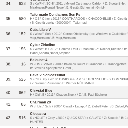
34.
633
S \ KWPN \ SCHI \ 2011 \ Mylord Carthago x Calido I \ Z: Stoeterij Het
Maalwater/Ronald Nowe \ B: Gestüt Eichenhain GmbH,
Tailormade Conthargos Son Ps
35.
580
H \ OS \ Other \ 2013 \ CONTHARGOS x CHACCO-BLUE \ Z: Gestüt 
\ B: Gestüt Lewitz (20000004), Tailormad
Cuba Libre V
36.
152
S \ Westf \ Schi \ 2012 \ Cornet Obolensky (ex: Windows x Gralshüter \
Vogt,Hermann \ B: Vogt,Hermann
Cyber Zirkeline
37.
156
S \ Westf \ B \ 2012 \ Comme il faut x Phantom \ Z: Rochell,Kristina \ B:
Hanel,Sandra,Naber,Stephan
Baloubet 4
38.
16
W \ OS \ Schwb \ 2004 \ Balou du Rouet x Grandeur \ Z: Kannegießer,F
B: Stevens Sportpferde GmbH,
Deva V. Schloesslihof
39.
525
S \ CH \ Bay \ 2010 \ DAVIDOFF R V. SCHLOESSLIHOF x CON SPIR
\ Z: Werner Rütimann \ B: Werner RÜTIMANN
Chrystal Blue
40.
662
H \ Old \ B \ 2011 \ Chacco.Blue x \ Z: \ B: Paul Bücheler
Chairman 20
41.
85
W \ Holst \ Schi \ 2005 \ Casall x Lacapo \ Z: Ziebell,Peter \ B: Ziebell,P
Cleopatra
42.
516
S \ HOLST \ Grey \ 2010 \ QUICK STAR x CALATO \ Z: Sleutels \ B: J
HUNTER