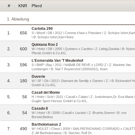
#
KNR
Pferd
1. Abteilung
Carlotta 290
1.
656
S \ Westf \ DB \ 2012 \ Comme il faut x Potsdam \ Z: Schulze Isfort,Kar
\ B: Schulze Isfort,Karl-Heinz
Quintana Roo 2
2.
600
W \ Holst \ DB \ 2005 \ Quintero x Cardino \ Z: Liebig,Daniela \ B: Nybor
Pferde GmbH & Co.KG,
L'Esmeralda Van 'T Meulenhof
3.
596
S \ BWP \ Bay \ 2011 \ NABAB DE REVE x LORD Z \ Z: Mariette Van
Lombergen \ B: Stal T Ruytershof (20004261), Koen
Duverie
4.
180
W \ SF \ Db \ 2013 \ Diamant de Semilly x Damiro \ Z: \ B: Eickendorf 
GmbH & Co.KG,
Casall del Monte
5.
56
H \ Holst \ Schi \ 2011 \ Casall x Calato \ Z: Junkelmann,Dr. Eva-Maria \
Gugler Sport Horses GmbH & Co.KG,
Casado 8
6.
54
W \ Holst \ B \ 2009 \ Casall x Lavado \ Z: Bruehe,Soeren \ B: von
Borstel,Bettina
Bartholomaeus 2
7.
490
W \ HOLST \ Chest \ 2009 \ SAN PATRIGNANO CORRADO x CALETTO
Z: Alf Bartholomaeus \ B: Stecher, Rolf Dr.