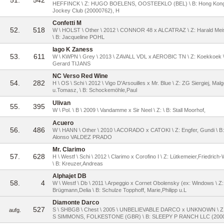
51.
542
HEFFINCK \ Z: HUGO BOELENS, OOSTEEKLO (BEL) \ B: Hong Kon
Jockey Club (20000762), H
Confetti M
52.
518
W \ HOLST \ Other \ 2012 \ CONNOR 48 x ALCATRAZ \ Z: Harald Mei
\ B: Jacqueline POHL
Iago K Zaness
53.
611
W \ KWPN \ Grey \ 2013 \ ZAVALL VDL x AEROBIC TN \ Z: Koekkoek \
Gerard TIJANS
NC Verso Red Wine
54.
282
H \ OS \ Schi \ 2012 \ Vigo D'Arsouilles x Mr. Blue \ Z: ZG Siergiej, Mal
u.Tomasz, \ B: Schockemöhle,Paul
Ulivan
55.
395
W \ Pol. \ B \ 2009 \ Vandamme x Sir Neel \ Z: \ B: Stall Moorhof,
Acuero
56.
486
W \ HANN \ Other \ 2010 \ ACORADO x CATOKI \ Z: Engfer, Gundi \ B:
Alonso VALDEZ PRADO
Mr. Clarimo
57.
628
H \ Westf \ Schi \ 2012 \ Clarimo x Corofino I \ Z: Lütkemeier,Friedrich-
\ B: Kreuzer,Andreas
Alphajet DB
58.
4
W \ Westf \ Db \ 2011 \ Arpeggio x Cornet Obolensky (ex: Windows \ Z:
Brügmann,Delia \ B: Schulze Topphoff, Marie,Philipp u.L
Diamonte Darco
527
S \ SHBGB \ Chest \ 2005 \ UNBELIEVABLE DARCO x UNKNOWN \ Z
aufg.
S SIMMONS, FOLKESTONE (GBR) \ B: SLEEPY P RANCH LLC (200