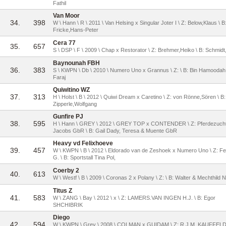
Fathil
Van Moor
34.
398
W \ Hann \ R \ 2011 \ Van Helsing x Singular Joter I \ Z: Below,Klaus \ B
Fricke,Hans-Peter
Cera 77
35.
657
S \ DSP \ F \ 2009 \ Chap x Restorator \ Z: Brehmer,Heiko \ B: Schmidt
Baynounah FBH
36.
383
S \ KWPN \ Db \ 2010 \ Numero Uno x Grannus \ Z: \ B: Bin Hamoodah,
Faraj
Quiwitino WZ
37.
313
H \ Holst \ B \ 2012 \ Quiwi Dream x Caretino \ Z: von Rönne,Sören \ B:
Zipperle,Wolfgang
Gunfire PJ
38.
595
H \ Hann \ GREY \ 2012 \ GREY TOP x CONTENDER \ Z: Pferdezucht
Jacobs GbR \ B: Gail Dady, Teresa & Muente GbR
Heavy vd Felixhoeve
39.
457
W \ KWPN \ B \ 2012 \ Eldorado van de Zeshoek x Numero Uno \ Z: Fel
G. \ B: Sportstall Tina Pol,
Coerby 2
40.
613
W \ Westf \ B \ 2009 \ Coronas 2 x Polany \ Z: \ B: Walter & Mechthild 
Titus Z
41.
583
W \ ZANG \ Bay \ 2012 \ x \ Z: LAMERS.VAN INGEN H.J. \ B: Egor
SHCHIBRIK
Diego
42.
594
W \ KWPN \ Grey \ 2008 \ COLMAN x GUIDAM \ Z: R.J.M. KAUFFELD