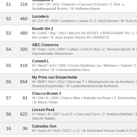
Goldquelle 2
51.
218
S \ DSP \ Df \ 2011 \ Gepsom x Cancoon (Cocoon) \ Z: Reit- u.
Ausbildungsstall Bruhns, \ B: Hoffmann,Maren
Lesodero
52.
460
W \ OS \ B \ 2009 \ Lordanos x Lancer II \ Z: Huck,Karsten \ B: Huck,K
Bandit Gln Z
53.
489
W \ ZANG \ Bay \ 2013 \ BALOU DU ROUET x BURGGRAAF NV \ Z: 
Der Linden \ B: Suus Kuyten Horses BV (20000072)
SIEC Converse
54.
320
W \ Holst \ Schi \ 2009 \ Callado x Chico's Boy \ Z: Hirnstein,Bernd \ B:
Internationales Reitzentrum
Conwell L
55.
418
W \ Westf \ Schi \ 2006 \ Cornet Obolensky (ex: Windows x Gabriel \ Z:
Laier,Arthur \ B: Unterlandstättner,Sara
My Prins van Dorperheide
56.
654
W \ BWP \ Schi \ 2012 \ Zilverstar T x Winningmood van de Arenberg \ 
Stoeterij Dorperheide, \ B: Landw.Betrieb/Gerald Nothdurft,
Chacco-Brown 3
57.
81
W \ Old \ B \ 2009 \ Chacco-Blue x Baloubet du Rouet \ Z: Kotschofsky,
\ B: Meyer,Tobias
Lesson Peak
58.
622
H \ Holst \ B \ 2007 \ Lord Z x Cash and Carry \ Z: Ketelsen,Matthias \ 
Attache Stables,
Calvados Son
16.
36
W \ Grpf.o.R \ Schi \ 2012 \ x \ Z: \ B: Eickendorf Horses GmbH & Co.