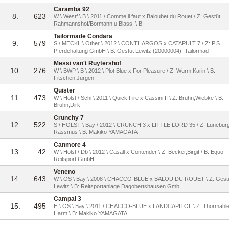
Caramba 92
8.
623
W \ Westf \ B \ 2011 \ Comme il faut x Baloubet du Rouet \ Z: Gestüt
Rahmannshof/Bormann u.Blass, \ B:
Tailormade Condara
9.
579
S \ MECKL \ Other \ 2012 \ CONTHARGOS x CATAPULT 7 \ Z: P.S.
Pferdehaltung GmbH \ B: Gestüt Lewitz (20000004), Tailormad
Messi van't Ruytershof
10.
276
W \ BWP \ B \ 2012 \ Plot Blue x For Pleasure \ Z: Wurm,Karin \ B:
Fitschen,Jürgen
Quister
11.
473
W \ Holst \ Schi \ 2011 \ Quick Fire x Cassini II \ Z: Bruhn,Wiebke \ B:
Bruhn,Dirk
Crunchy 7
12.
522
S \ HOLST \ Bay \ 2012 \ CRUNCH 3 x LITTLE LORD 35 \ Z: Lüneburg
Rassmus \ B: Makiko YAMAGATA
Canmore 4
13.
42
W \ Holst \ Db \ 2012 \ Casall x Contender \ Z: Becker,Birgit \ B: Equo
Reitsport GmbH,
Veneno
14.
643
W \ OS \ Bay \ 2008 \ CHACCO-BLUE x BALOU DU ROUET \ Z: Gest
Lewitz \ B: Reitsportanlage Dagobertshausen Gmb
Campai 3
15.
495
H \ OS \ Bay \ 2011 \ CHACCO-BLUE x LANDCAPITOL \ Z: Thormähle
Harm \ B: Makiko YAMAGATA