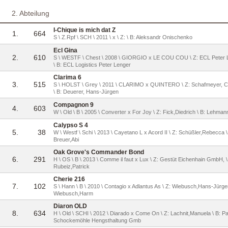
2. Abteilung
I-Chique is mich dat Z
1.
664
S \ Z.Rpf \ SCH \ 2011 \ x \ Z: \ B: Aleksandr Onischenko
Ecl Gina
2.
610
S \ WESTF \ Chest \ 2008 \ GIORGIO x LE COU COU \ Z: ECL Peter 
\ B: ECL Logistics Peter Lenger
Clarima 6
3.
515
S \ HOLST \ Grey \ 2011 \ CLARIMO x QUINTERO \ Z: Schafmeyer, C
\ B: Deuerer, Hans-Jürgen
Compagnon 9
4.
603
W \ Old \ B \ 2005 \ Converter x For Joy \ Z: Fick,Diedrich \ B: Lehman
Calypso S 4
5.
38
W \ Westf \ Schi \ 2013 \ Cayetano L x Acord II \ Z: Schüßler,Rebecca \
Breuer,Abi
Oak Grove's Commander Bond
6.
291
H \ OS \ B \ 2013 \ Comme il faut x Lux \ Z: Gestüt Eichenhain GmbH, \
Rubeiz,Patrick
Cherie 216
7.
102
S \ Hann \ B \ 2010 \ Contagio x Adlantus As \ Z: Wiebusch,Hans-Jürgen
Wiebusch,Harm
Diaron OLD
8.
634
H \ Old \ SCHI \ 2012 \ Diarado x Come On \ Z: Lachnit,Manuela \ B: Pa
Schockemöhle Hengsthaltung Gmb