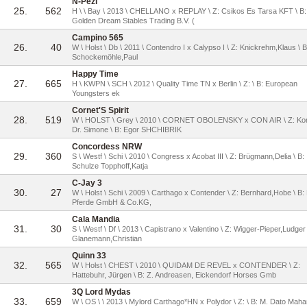
N-Pezi
25.
562
H \ \ Bay \ 2013 \ CHELLANO x REPLAY \ Z: Csikos Es Tarsa KFT \ B:
Golden Dream Stables Trading B.V. (
Campino 565
26.
40
W \ Holst \ Db \ 2011 \ Contendro I x Calypso I \ Z: Knickrehm,Klaus \ B
Schockemöhle,Paul
Happy Time
27.
665
H \ KWPN \ SCH \ 2012 \ Quality Time TN x Berlin \ Z: \ B: European
Youngsters ek
Cornet'S Spirit
28.
519
W \ HOLST \ Grey \ 2010 \ CORNET OBOLENSKY x CON AIR \ Z: Ko
Dr. Simone \ B: Egor SHCHIBRIK
Concordess NRW
29.
360
S \ Westf \ Schi \ 2010 \ Congress x Acobat III \ Z: Brügmann,Delia \ B:
Schulze Topphoff,Katja
C-Jay 3
30.
27
W \ Holst \ Schi \ 2009 \ Carthago x Contender \ Z: Bernhard,Hobe \ B:
Pferde GmbH & Co.KG,
Cala Mandia
31.
30
S \ Westf \ Df \ 2013 \ Capistrano x Valentino \ Z: Wigger-Pieper,Ludger 
Glanemann,Christian
Quinn 33
32.
565
W \ Holst \ CHEST \ 2010 \ QUIDAM DE REVEL x CONTENDER \ Z:
Hattebuhr, Jürgen \ B: Z. Andreasen, Eickendorf Horses Gmb
3Q Lord Mydas
33.
659
W \ OS \ \ 2013 \ Mylord Carthago*HN x Polydor \ Z: \ B: M. Dato Mah