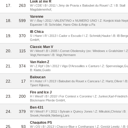
Look at me R
17.
263
W \ CDE \ B \ 2011 \ Jimy de Pravia x Baloubet du Rouet \ Z: \ B: Stall
Magdalenenhof,
Varenne
18.
599
W \ \ Bay \ 2011 \ VALENTINO x NUMERO UNO \ Z: Konjicki klub Nep
Equester \ B: Schröder, Hans-Otto & Antje u.Pa
IB Chica
19.
370
S \ Hann \ R \ 2013 \ Cador x Escudo I \ Z: Schmidt,Hauke \ B: IB Berg
GmbH,
Classic Man V
20.
115
W \ Westf \ B \ 2005 \ Cornet Obolensky (ex: Windows x Gralshüter \ Z
Vogt,Hermann \ B: Vogt,Hermann
Van Halen Z
21.
374
W \ Z.Rpf \ Db \ 2012 \ Vigo D'Arsouilles x Canturo \ Z: Sperveslage,Gu
B: Klatte,Guido
Baloucan
22.
17
H \ Holst \ F \ 2013 \ Baloubet du Rouet x Cancara \ Z: Hartz,Oliver \ B: 
Tjeert Rijkens,
Fire and Ice J
23.
200
H \ Westf \ B \ 2010 \ For Contest x Coronino \ Z: Junker,Karl-Friedrich 
Böckmann Pferde GmbH,
Ben 431
24.
379
W \ Westf \ F \ 2011 \ Sylvain x Quincy Jones \ Z: Mikulski,Christa \ B:
Snoek,Hendrik,Nieberg,Lars
Chaquitos PS
25.
93
W \ OS \ B \ 2013 \ Chacco-Blue x Conthargos \ Z: Gestüt Lewitz, \ B: 