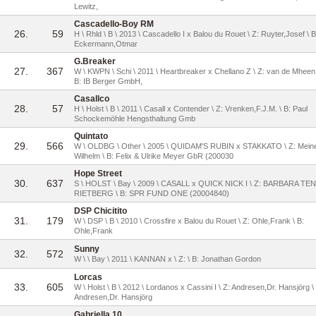
Lewitz,
Cascadello-Boy RM
26.
59
H \ Rhld \ B \ 2013 \ Cascadello I x Balou du Rouet \ Z: Ruyter,Josef \ B
Eckermann,Otmar
G.Breaker
27.
367
W \ KWPN \ Schi \ 2011 \ Heartbreaker x Chellano Z \ Z: van de Mheen
B: IB Berger GmbH,
Casallco
28.
57
H \ Holst \ B \ 2011 \ Casall x Contender \ Z: Vrenken,F.J.M. \ B: Paul
Schockemöhle Hengsthaltung Gmb
Quintato
29.
566
W \ OLDBG \ Other \ 2005 \ QUIDAM'S RUBIN x STAKKATO \ Z: Meine
Wilhelm \ B: Felix & Ulrike Meyer GbR (200030
Hope Street
30.
637
S \ HOLST \ Bay \ 2009 \ CASALL x QUICK NICK I \ Z: BARBARA TE
RIETBERG \ B: SPR FUND ONE (20004840)
DSP Chicitito
31.
179
W \ DSP \ B \ 2010 \ Crossfire x Balou du Rouet \ Z: Ohle,Frank \ B:
Ohle,Frank
Sunny
32.
572
W \ \ Bay \ 2011 \ KANNAN x \ Z: \ B: Jonathan Gordon
Lorcas
33.
605
W \ Holst \ B \ 2012 \ Lordanos x Cassini I \ Z: Andresen,Dr. Hansjörg \
Andresen,Dr. Hansjörg
Gabriella 10