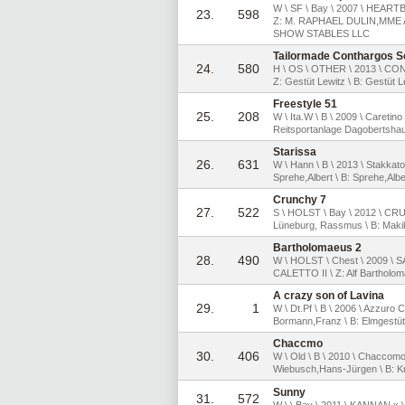
W \ SF \ Bay \ 2007 \ HEA
23.
598
Z: M. RAPHAEL DULIN,MME 
SHOW STABLES LLC
Tailormade Conthargos S
24.
580
H \ OS \ OTHER \ 2013 \ 
Z: Gestüt Lewitz \ B: Gestüt L
Freestyle 51
25.
208
W \ Ita.W \ B \ 2009 \ Caretino 
Reitsportanlage Dagobertsh
Starissa
26.
631
W \ Hann \ B \ 2013 \ Stakkat
Sprehe,Albert \ B: Sprehe,Albe
Crunchy 7
27.
522
S \ HOLST \ Bay \ 2012 \ CR
Lüneburg, Rassmus \ B: Ma
Bartholomaeus 2
28.
490
W \ HOLST \ Chest \ 2009
CALETTO II \ Z: Alf Bartholoma
A crazy son of Lavina
29.
1
W \ Dt.Pf \ B \ 2006 \ Azzuro Cl
Bormann,Franz \ B: Elmgestü
Chaccmo
30.
406
W \ Old \ B \ 2010 \ Chaccomo
Wiebusch,Hans-Jürgen \ B: Kr
Sunny
31.
572
W \ \ Bay \ 2011 \ KANNAN x \