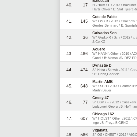
Baloucan
40.
17
H \ Holst \ F \ 2013 \ Baloube
Hartz,Oliver \ B: Stall Tjeert R
Cote de Pablo
41.
145
W \ OS \ B \ 2012 \ Chacco's S
Gerdes,Bernhard \ B: Sportp
Calvados Son
42.
36
W \ Grpf.o.R \ Schi \ 2012 \ x
& Co.KG,
Acuero
43.
486
W \ HANN \ Other \ 2010 \ A
Gundi \ B: Alonso VALDEZ 
Dynastie D
44.
474
S \ Holst \ Schwb \ 2011 \ Cas
\ B: Dehn,Gabriele
Martin AMB
45.
648
W \ \ SCH \ 2013 \ Comme il fau
Martin Bauer
Cessy 47
46.
77
S \ DSP \ F \ 2012 \ Casskeni 
Ludzuweit,Georg \ B: Hoffma
Chicago 162
47.
607
W \ HOLST \ Other \ 2011 \ 
Inge \ B: Freya BIGENG
Vigakata
48.
586
S \ OS \ CHEST \ 2012 \ VI