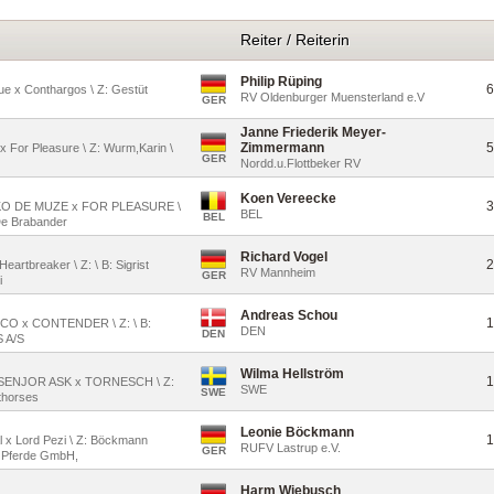
Reiter / Reiterin
Philip Rüping
6
ue x Conthargos \ Z: Gestüt
RV Oldenburger Muensterland e.V
GER
Janne Friederik Meyer-
Zimmermann
5
 x For Pleasure \ Z: Wurm,Karin \
GER
Nordd.u.Flottbeker RV
Koen Vereecke
3
MAKO DE MUZE x FOR PLEASURE \
BEL
BEL
De Brabander
Richard Vogel
2
Heartbreaker \ Z: \ B: Sigrist
RV Mannheim
GER
i
Andreas Schou
1
ARCO x CONTENDER \ Z: \ B:
DEN
DEN
 A/S
Wilma Hellström
1
 CI SENJOR ASK x TORNESCH \ Z:
SWE
SWE
thorses
Leonie Böckmann
1
ial x Lord Pezi \ Z: Böckmann
RUFV Lastrup e.V.
GER
 Pferde GmbH,
Harm Wiebusch