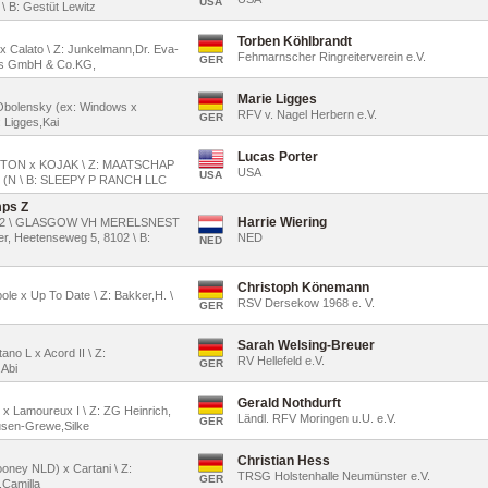
USA
\ B: Gestüt Lewitz
Torben Köhlbrandt
l x Calato \ Z: Junkelmann,Dr. Eva-
Fehmarnscher Ringreiterverein e.V.
GER
ses GmbH & Co.KG,
Marie Ligges
t Obolensky (ex: Windows x
RFV v. Nagel Herbern e.V.
GER
: Ligges,Kai
Lucas Porter
LINTON x KOJAK \ Z: MAATSCHAP
USA
USA
(N \ B: SLEEPY P RANCH LLC
ps Z
Harrie Wiering
2012 \ GLASGOW VH MERELSNEST
r, Heetenseweg 5, 8102 \ B:
NED
NED
Christoph Könemann
le x Up To Date \ Z: Bakker,H. \
RSV Dersekow 1968 e. V.
GER
Sarah Welsing-Breuer
ano L x Acord II \ Z:
RV Hellefeld e.V.
GER
,Abi
Gerald Nothdurft
o x Lamoureux I \ Z: ZG Heinrich,
Ländl. RFV Moringen u.U. e.V.
GER
ausen-Grewe,Silke
Christian Hess
looney NLD) x Cartani \ Z:
TRSG Holstenhalle Neumünster e.V.
GER
,Camilla