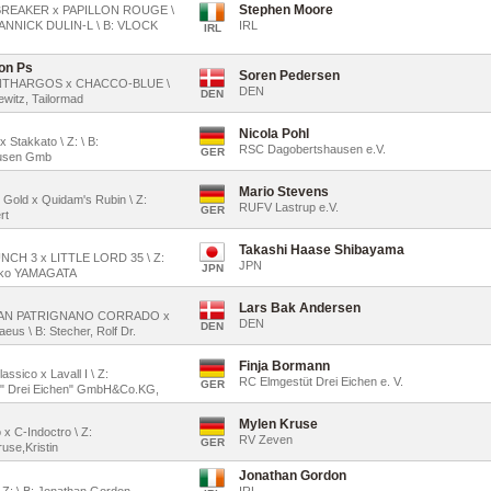
Stephen Moore
RTBREAKER x PAPILLON ROUGE \
ANNICK DULIN-L \ B: VLOCK
IRL
IRL
on Ps
Soren Pedersen
CONTHARGOS x CHACCO-BLUE \
DEN
DEN
ewitz, Tailormad
Nicola Pohl
x Stakkato \ Z: \ B:
RSC Dagobertshausen e.V.
GER
ausen Gmb
Mario Stevens
o Gold x Quidam's Rubin \ Z:
RUFV Lastrup e.V.
GER
rt
Takashi Haase Shibayama
UNCH 3 x LITTLE LORD 35 \ Z:
JPN
JPN
kiko YAMAGATA
Lars Bak Andersen
 \ SAN PATRIGNANO CORRADO x
DEN
DEN
eus \ B: Stecher, Rolf Dr.
Finja Bormann
assico x Lavall I \ Z:
RC Elmgestüt Drei Eichen e. V.
GER
t" Drei Eichen" GmbH&Co.KG,
Mylen Kruse
 x C-Indoctro \ Z:
RV Zeven
GER
use,Kristin
Jonathan Gordon
 Z: \ B: Jonathan Gordon
IRL