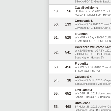
STAKKATO \ Z: Gestüt Lewitz 
Casall del Monte
49.
56
H \ Holst \ Schi \ 2011 \ Casal
Maria \ B: Gugler Sport Hor
Corcovado L
50.
139
W \ Westf \ B \ 2012 \ Corne
Cayetano L \ Z: Ligges,Kai \ B
E Clinton
51.
528
W \ KWPN \ Bay \ 2009 \ C
TEAM NIJHOF, GEESTEREN 
Gweedore Vd Groote Kam
W \ ZANG-n.gef \ GREY \ 
52.
541
x CORLAND \ Z: Dhr E. Bakke
Suus Kuyten Horses BV
Frederiks
53.
456
W \ KWPN \ B \ 2010 \ Carambo
B: Sportstall Tina Pol,
Calypso S 4
54.
38
W \ Westf \ Schi \ 2013 \ Cayet
Schüßler,Rebecca \ B: Breuer
Levi Lamour
55.
652
W \ DSP \ F \ 2012 \ Levistan
Sophie u.Harald, \ B: Beulsh
Untouched
56.
468
S \ Holst \ B \ 2012 \ Uriko (C
Schimmer,Doris \ B: Sundman