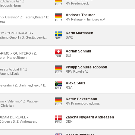
x Adlantus As \ Z:
RV Fredenbeck
GER
Wiebusch,Harm
Andreas Theurer
n x Caretino \ Z: Tetens,Beate \ B:
RV Rehagen-Hamburg e.V.
GER
reas
Karin Martinsen
 2012 \ CONTHARGOS x
altung GmbH \ B: Gestüt Lewitz,
SWE
SWE
Adrian Schmid
CLARIMO x QUINTERO \ Z:
SUI
SUI
erer, Hans-Jürgen
Philipp Schulze Topphoff
ess x Acobat III \ Z:
RFV Roxel e.V.
GER
opphoff,Katja
Alexa Stais
storator \ Z: Brehmer,Heiko \ B:
RSA
RSA
Katrin Eckermann
ano x Valentino \ Z: Wigger-
RV Kranenburg u.Umg.
GER
Christian
Zascha Nygaard Andreasen
 QUIDAM DE REVEL x
ürgen \ B: Z. Andreasen,
DEN
DEN