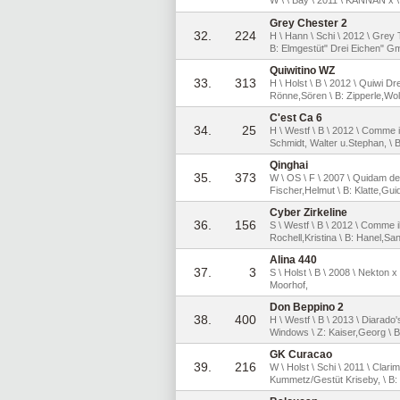
Grey Chester 2
32.
224
H \ Hann \ Schi \ 2012 \ Grey 
B: Elmgestüt" Drei Eichen"
Quiwitino WZ
33.
313
H \ Holst \ B \ 2012 \ Quiwi D
Rönne,Sören \ B: Zipperle,Wo
C'est Ca 6
34.
25
H \ Westf \ B \ 2012 \ Comme i
Schmidt, Walter u.Stephan, \ 
Qinghai
35.
373
W \ OS \ F \ 2007 \ Quidam de
Fischer,Helmut \ B: Klatte,Gui
Cyber Zirkeline
36.
156
S \ Westf \ B \ 2012 \ Comme i
Rochell,Kristina \ B: Hanel,S
Alina 440
37.
3
S \ Holst \ B \ 2008 \ Nekton x 
Moorhof,
Don Beppino 2
38.
400
H \ Westf \ B \ 2013 \ Diarad
Windows \ Z: Kaiser,Georg \ 
GK Curacao
39.
216
W \ Holst \ Schi \ 2011 \ Clar
Kummetz/Gestüt Kriseby, \ B: 