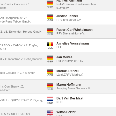
Hannes Ahlmann
t du Rouet x Cancara \ Z:
RuFV Hanerau-Hademarschen
GER
ijkens,
u.Umg.eV
Justine Tebbel
on I x Argentinus \ Z:
RFV Emsbüren e.V.
GER
ferde Rene Tebbel GmbH,
Rupert Carl Winkelmann
 \ Z: \ B: Eickendorf Horses GmbH
RFV Drensteinfurt e.V.
GER
Annelies Vorsselmans
CORADO x CATOKI \ Z: Engfer,
BEL
BEL
PRADO
Jan Meves
all x C-Indoctro \ Z: Dehn,Gabriele
RuFV Nutteln u.U. eV
GER
Markus Renzel
t x Corrado I \ Z: \ B: Anton
Ländl.ZRFV Marl e.V.
GER
Maren Hoffmann
II x Con Sherry \ Z:
Jumping Arena Gadow e.V.
GER
nn,Maren
Bart Van Der Maat
CASALL x QUICK STAR \ Z: Bigeng,
NED
NED
Wilton Porter
GO D ARSOUILLES STX x
USA