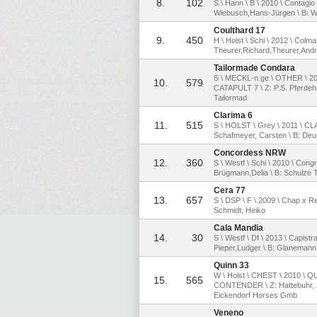
8.
102
S \ Hann \ B \ 2010 \ Contagio 
Wiebusch,Hans-Jürgen \ B: 
Coulthard 17
9.
450
H \ Holst \ Schi \ 2012 \ Colma
Theurer,Richard,Theurer,And
Tailormade Condara
S \ MECKL-n.ge \ OTHER \
10.
579
CATAPULT 7 \ Z: P.S. Pferdeh
Tailormad
Clarima 6
11.
515
S \ HOLST \ Grey \ 2011 \ 
Schafmeyer, Carsten \ B: Deu
Concordess NRW
12.
360
S \ Westf \ Schi \ 2010 \ Congr
Brügmann,Delia \ B: Schulze T
Cera 77
13.
657
S \ DSP \ F \ 2009 \ Chap x Re
Schmidt, Heiko
Cala Mandia
14.
30
S \ Westf \ Df \ 2013 \ Capistr
Pieper,Ludger \ B: Glanemann,
Quinn 33
W \ Holst \ CHEST \ 2010 \
15.
565
CONTENDER \ Z: Hattebuhr, J
Eickendorf Horses Gmb
Veneno