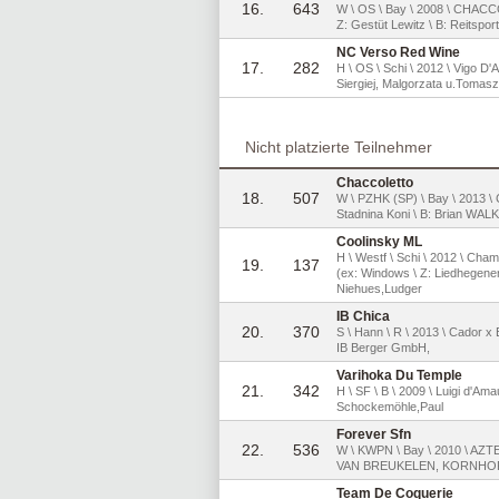
16.
643
W \ OS \ Bay \ 2008 \ CHA
Z: Gestüt Lewitz \ B: Reitsp
NC Verso Red Wine
17.
282
H \ OS \ Schi \ 2012 \ Vigo D'A
Siergiej, Malgorzata u.Tomas
Nicht platzierte Teilnehmer
Chaccoletto
18.
507
W \ PZHK (SP) \ Bay \ 2013 
Stadnina Koni \ B: Brian WAL
Coolinsky ML
H \ Westf \ Schi \ 2012 \ Ch
19.
137
(ex: Windows \ Z: Liedhegener
Niehues,Ludger
IB Chica
20.
370
S \ Hann \ R \ 2013 \ Cador x 
IB Berger GmbH,
Varihoka Du Temple
21.
342
H \ SF \ B \ 2009 \ Luigi d'Ama
Schockemöhle,Paul
Forever Sfn
22.
536
W \ KWPN \ Bay \ 2010 \ AZT
VAN BREUKELEN, KORNHORN
Team De Coquerie