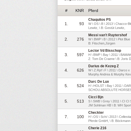
#
KNR
Pferd
Chaquitos PS
1.
93
W \ OS \ B \ 2013 \ Chacco-Bl
Lewitz, \ B: Gestüt Lewitz,
Messi van't Ruytershof
2.
276
W \ BWP \ B \ 2012 \ Plot Blue
B: Fitschen,Jürgen
Lector Vd Bisschop
3.
597
H \ BWP \ Bay \ 2011 \ BA
Z: Tom De Craene \ B: Joris 
Darius de Kezeg Z
4.
626
W \ Z.Rpf \ F \ 2011 \ Darco x 
Murphy Andrea & Murphy Kev
Darc De Lux
5.
524
H \ HOLST \ Bay \ 2011 \ D
SCHOU ABSOLUTE HORSES
Cicci Bjn
5.
513
S \ SWB \ Grey \ 2011 \ CI
JM Sohlman HB \ B: WH Spor
Checkter
7.
100
H \ OS \ Schi \ 2013 \ Cellest
Pferde GmbH, \ B: Böckmann
Cherie 216