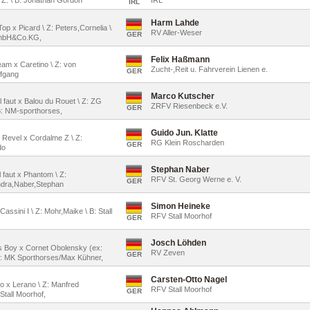
IRL
Harm Lahde
Top x Picard \ Z: Peters,Cornelia \
RV Aller-Weser
GER
 GmbH&Co.KG,
Felix Haßmann
ream x Caretino \ Z: von
Zucht-,Reit u. Fahrverein Lienen e.
GER
lfgang
Marco Kutscher
l faut x Balou du Rouet \ Z: ZG
ZRFV Riesenbeck e.V.
GER
B: NM-sporthorses,
Guido Jun. Klatte
 Revel x Cordalme Z \ Z:
RG Klein Roscharden
GER
do
Stephan Naber
l faut x Phantom \ Z:
RFV St. Georg Werne e. V.
GER
andra,Naber,Stephan
Simon Heineke
Cassini I \ Z: Mohr,Maike \ B: Stall
RFV Stall Moorhof
GER
Josch Löhden
o's Boy x Cornet Obolensky (ex:
RV Zeven
GER
B: MK Sporthorses/Max Kühner,
Carsten-Otto Nagel
imo x Lerano \ Z: Manfred
RFV Stall Moorhof
GER
Stall Moorhof,