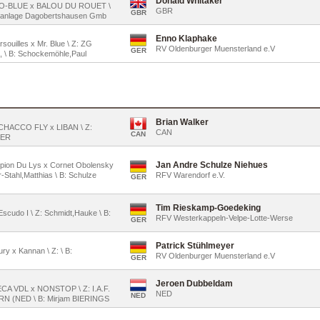
Donald Whitaker
CCO-BLUE x BALOU DU ROUET \
GBR
GBR
ortanlage Dagobertshausen Gmb
Enno Klaphake
rsouilles x Mr. Blue \ Z: ZG
RV Oldenburger Muensterland e.V
GER
z, \ B: Schockemöhle,Paul
Brian Walker
\ CHACCO FLY x LIBAN \ Z:
CAN
CAN
KER
Jan Andre Schulze Niehues
ampion Du Lys x Cornet Obolensky
-Stahl,Matthias \ B: Schulze
RFV Warendorf e.V.
GER
Tim Rieskamp-Goedeking
Escudo I \ Z: Schmidt,Hauke \ B:
RFV Westerkappeln-Velpe-Lotte-Werse
GER
Patrick Stühlmeyer
ury x Kannan \ Z: \ B:
RV Oldenburger Muensterland e.V
GER
Jeroen Dubbeldam
ECA VDL x NONSTOP \ Z: I.A.F.
NED
NED
 (NED \ B: Mirjam BIERINGS