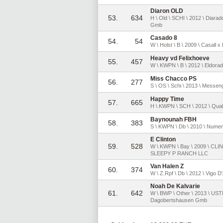
Diaron OLD
53.
634
H \ Old \ SCHI \ 2012 \ Diar
Gmb
Casado 8
54.
54
W \ Holst \ B \ 2009 \ Casall 
Heavy vd Felixhoeve
55.
457
W \ KWPN \ B \ 2012 \ Eldorad
Miss Chacco PS
56.
277
S \ OS \ Schi \ 2013 \ Messeng
Happy Time
57.
665
H \ KWPN \ SCH \ 2012 \ Quali
Baynounah FBH
58.
383
S \ KWPN \ Db \ 2010 \ Numer
E Clinton
59.
528
W \ KWPN \ Bay \ 2009 \ C
SLEEPY P RANCH LLC
Van Halen Z
60.
374
W \ Z.Rpf \ Db \ 2012 \ Vigo D
Noah De Kalvarie
61.
642
W \ BWP \ Other \ 2013 \ UST
Dagobertshausen Gmb