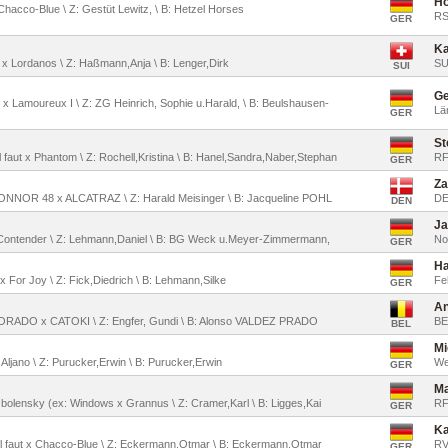
Ho
 Chacco-Blue \ Z: Gestüt Lewitz, \ B: Hetzel Horses
RS
GER
Ka
s x Lordanos \ Z: Haßmann,Anja \ B: Lenger,Dirk
SU
SUI
Ge
o x Lamoureux I \ Z: ZG Heinrich, Sophie u.Harald, \ B: Beulshausen-
Lä
GER
St
l faut x Phantom \ Z: Rochell,Kristina \ B: Hanel,Sandra,Naber,Stephan
RF
GER
Za
CONNOR 48 x ALCATRAZ \ Z: Harald Meisinger \ B: Jacqueline POHL
D
DEN
Ja
l x Contender \ Z: Lehmann,Daniel \ B: BG Weck u.Meyer-Zimmermann,
No
GER
Ha
 x For Joy \ Z: Fick,Diedrich \ B: Lehmann,Silke
Fe
GER
An
CORADO x CATOKI \ Z: Engfer, Gundi \ B: Alonso VALDEZ PRADO
BE
BEL
Mi
 Aljano \ Z: Purucker,Erwin \ B: Purucker,Erwin
We
GER
Ma
 Obolensky (ex: Windows x Grannus \ Z: Cramer,Karl \ B: Ligges,Kai
RF
GER
Ka
 il faut x Chacco-Blue \ Z: Eckermann,Otmar \ B: Eckermann,Otmar
RV
GER