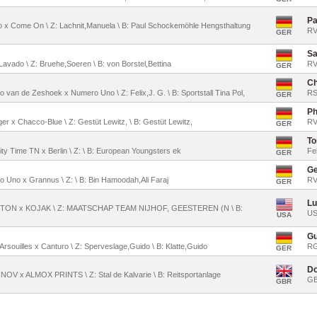
Pa
ado x Come On \ Z: Lachnit,Manuela \ B: Paul Schockemöhle Hengsthaltung
RV
GER
Sa
x Lavado \ Z: Bruehe,Soeren \ B: von Borstel,Bettina
RV
GER
Ch
o van de Zeshoek x Numero Uno \ Z: Felix,J. G. \ B: Sportstall Tina Pol,
RS
GER
Ph
er x Chacco-Blue \ Z: Gestüt Lewitz, \ B: Gestüt Lewitz,
RV
GER
To
ty Time TN x Berlin \ Z: \ B: European Youngsters ek
Fe
GER
Ge
o Uno x Grannus \ Z: \ B: Bin Hamoodah,Ali Faraj
RV
GER
Lu
LINTON x KOJAK \ Z: MAATSCHAP TEAM NIJHOF, GEESTEREN (N \ B:
U
USA
Gu
'Arsouilles x Canturo \ Z: Sperveslage,Guido \ B: Klatte,Guido
RG
GER
Do
INOV x ALMOX PRINTS \ Z: Stal de Kalvarie \ B: Reitsportanlage
G
GBR