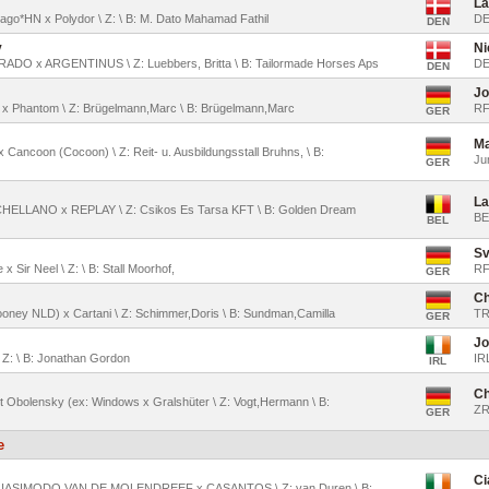
La
hago*HN x Polydor \ Z: \ B: M. Dato Mahamad Fathil
D
DEN
y
Ni
ARADO x ARGENTINUS \ Z: Luebbers, Britta \ B: Tailormade Horses Aps
D
DEN
Jo
io x Phantom \ Z: Brügelmann,Marc \ B: Brügelmann,Marc
RF
GER
Ma
x Cancoon (Cocoon) \ Z: Reit- u. Ausbildungsstall Bruhns, \ B:
Ju
GER
La
 \ CHELLANO x REPLAY \ Z: Csikos Es Tarsa KFT \ B: Golden Dream
BE
BEL
Sv
x Sir Neel \ Z: \ B: Stall Moorhof,
RF
GER
Ch
(Clooney NLD) x Cartani \ Z: Schimmer,Doris \ B: Sundman,Camilla
TR
GER
Jo
 Z: \ B: Jonathan Gordon
IR
IRL
Ch
net Obolensky (ex: Windows x Gralshüter \ Z: Vogt,Hermann \ B:
ZR
GER
e
Ci
 QUASIMODO VAN DE MOLENDREEF x CASANTOS \ Z: van Duren \ B: