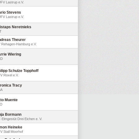
FV Lastrup e.V.
rio Stevens
FV Lastrup e.V.
istaps Neretnieks
T
dreas Theurer
 Rehagen-Hamburg e.V.
rrie Wiering
ED
ilipp Schulze Topphoff
V Roxel e.V.
ronica Tracy
SA
to Muente
LO
nja Bormann
 Elmgestüt Drei Eichen e. V.
mon Heineke
V Stall Moorhof