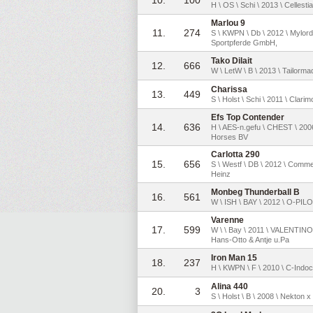
H \ OS \ Schi \ 2013 \ Celle
Marlou 9
11.
274
S \ KWPN \ Db \ 2012 \ Mylord
Sportpferde GmbH,
Tako Dilait
12.
666
W \ LetW \ B \ 2013 \ Tailorm
Charissa
13.
449
S \ Holst \ Schi \ 2011 \ Clar
Efs Top Contender
14.
636
H \ AES-n.gefu \ CHEST \ 2
Horses BV
Carlotta 290
15.
656
S \ Westf \ DB \ 2012 \ Comme i
Heinz
Monbeg Thunderball B
16.
561
W \ ISH \ BAY \ 2012 \ O-PI
Varenne
17.
599
W \ \ Bay \ 2011 \ VALENTINO
Hans-Otto & Antje u.Pa
Iron Man 15
18.
237
H \ KWPN \ F \ 2010 \ C-Indoc
Alina 440
20.
3
S \ Holst \ B \ 2008 \ Nekton x