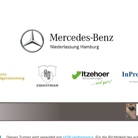
Dieses Turnier wird verwaltet von
HSR-performance
. Für die Richtigkeit der au