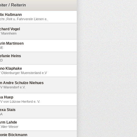
iter / Reiterin
lix Haßmann
cht-,Reit u. Fahrverein Lienen e.
chard Vogel
 Mannheim
rin Martinsen
WE
efanie Heins
ED
no Klaphake
 Oldenburger Muensterland e.V
n Andre Schulze Niehues
V Warendorf e.V.
sa Huep
V von Lützow Herford e. V.
exa Stais
SA
rm Lahde
 Aller-Weser
onie Böckmann