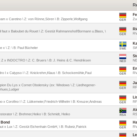
Re
Fe
ream x Caretino \ Z: von Rönne,Sören \ B: Zipperle,Wolfgang
Zu
GER
Ri
il faut x Baloubet du Rouet \ Z: Gestüt Rahmannshof/Bormann u.Blass, \
RV
GER
Ka
e x \ Z: \ B: Paul Bücheler
S
SWE
St
X Z x INDOCTRO \ Z: C. Bruers \ B: J. Heins & C. Hendriksen
N
NED
En
ndro I x Calypso I \ Z: Knickrehm,Klaus \ B: Schockemöhle,Paul
RV
GER
Ja
ampion Du Lys x Cornet Obolensky (ex: Windows \ Z: Liedhegener-
RF
GER
iehues,Ludger
Li
imo x Corofino I \ Z: Lütkemeier,Friedrich-Wilhelm \ B: Kreuzer,Andreas
RF
GER
Al
estorator \ Z: Brehmer,Heiko \ B: Schmidt, Heiko
R
RSA
 Bond
Ha
faut x Lux \ Z: Gestüt Eichenhain GmbH, \ B: Rubeiz,Patrick
RV
GER
Le