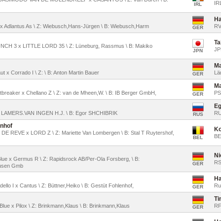
IR
IRL
Ha
o x Adlantus As \ Z: Wiebusch,Hans-Jürgen \ B: Wiebusch,Harm
RV
GER
Ta
UNCH 3 x LITTLE LORD 35 \ Z: Lüneburg, Rassmus \ B: Makiko
JP
JPN
Ma
ut x Corrado I \ Z: \ B: Anton Martin Bauer
Lä
GER
Ma
tbreaker x Chellano Z \ Z: van de Mheen,W. \ B: IB Berger GmbH,
PS
GER
Eg
 Z: LAMERS.VAN INGEN H.J. \ B: Egor SHCHIBRIK
R
RUS
enhof
Ko
 DE REVE x LORD Z \ Z: Mariette Van Lombergen \ B: Stal T Ruytershof,
BE
BEL
Ni
Blue x Germus R \ Z: Rapidsrock AB/Per-Ola Forsberg, \ B:
RS
GER
ausen Gmb
Ha
dello I x Cantus \ Z: Büttner,Heiko \ B: Gestüt Fohlenhof,
Ru
GER
Ti
-Blue x Pilox \ Z: Brinkmann,Klaus \ B: Brinkmann,Klaus
RF
GER