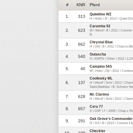
#
KNR
Pferd
Quiwitino WZ
1.
313
H \ Holst \ B \ 2012 \ Quiwi D
Caramba 92
2.
623
W \ Westf \ B \ 2011 \ Comme 
B:
Chrystal Blue
3.
662
H \ Old \ B \ 2011 \ Chacco.Blu
Gutascha
4.
540
S \ KWPN \ Other \ 2011 \ LU
Campino 565
5.
40
W \ Holst \ Db \ 2011 \ Conte
Coolinsky ML
6.
137
H \ Westf \ Schi \ 2012 \ Ch
Stahl,Matthias \ B: Schulze N
Mr. Clarimo
7.
628
H \ Westf \ Schi \ 2012 \ Clar
Cera 77
8.
657
S \ DSP \ F \ 2009 \ Chap x R
Oak Grove's Commander
9.
291
H \ OS \ B \ 2013 \ Comme il 
Checkter
10.
100