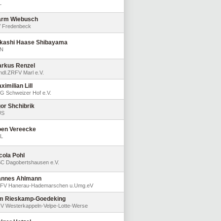
L
rm Wiebusch
 Fredenbeck
kashi Haase Shibayama
N
rkus Renzel
ndl.ZRFV Marl e.V.
ximilian Lill
G Schweizer Hof e.V.
or Shchibrik
US
en Vereecke
L
cola Pohl
C Dagobertshausen e.V.
nnes Ahlmann
FV Hanerau-Hademarschen u.Umg.eV
m Rieskamp-Goedeking
V Westerkappeln-Velpe-Lotte-Werse