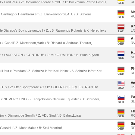
stial x Lord Pezi \ Z: Böckmann Pferde GmbH, \ B: Böckmann Pferde GmbH,
RU
GER
Ma
 Carthago x Heartbreaker \ Z: Blankenvoorde,A.J. \ B: Stevens
RU
GER
Kr
ade Diarado's Boy x Levantos I \ Z: \ B: Raimonds Rukeris & K. Neretnieks
LA
LAT
An
imo x Casall \ Z: Martensen,Hark \ B: Richard u. Andreas Theurer,
RV
GER
Ha
006 \ LAURISTON x CONTINUE \ Z: MR G DALTON \ B: Suus Kuyten
N
NED
Ph
l faut x Potsdam \ Z: Schulze Isfort,Karl-Heinz \ B: Schulze Isfort,Karl-
RF
GER
Ve
LOTH x \ Z: Etter Sportpferde AG \ B: COLERIDGE EQUESTRIAN BV
U
USA
Pa
 x NUMERO UNO \ Z: Konjicki klub Neptune Equester \ B: Schröder,
S
SLO
Fi
tro x Diamant de Semilly \ Z: VDL Stud, \ B: Bahrs,Luisa
RC
GER
Si
 Cassini I \ Z: Mohr,Maike \ B: Stall Moorhof,
RF
GER