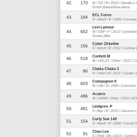
42.
170
W \ OS \ B \ 2010 \ Diarado x
GmbH,Babushkina,Alena
ECL Corvo
43.
184
H \ Westf \ B \ 2009 \ Corona
Levi Lamour
44.
652
W \ DSP \ F \ 2012 \ Levistan
Grewe,Silke
Cyber Zirkeline
45.
156
S \ Westf \ B \ 2012 \ Comme i
Confetti M
46.
518
W \ HOLST \ Other \ 2012 \ 
Chaka Chaka 3
47.
86
H \ Holst \ B \ 2013 \ Casal
Compagnon 9
48.
603
W \ Old \ B \ 2005 \ Converter
Acuero
49.
486
W \ HANN \ Other \ 2010 \ A
Lindgren- P
50.
481
S \ Bay \ B \ 2010 \ Ciacomo x
Curly Sue 149
51.
154
S \ Westf \ B \ 2008 \ Cornet
Chao Lee
52.
91
S \ Rhld \ Db \ 2013 \ Comme