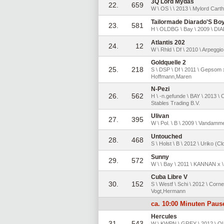
3Q Lord Mydas
22.
659
W \ OS \ \ 2013 \ Mylord Cart
Tailormade Diarado'S Bo
23.
581
H \ OLDBG \ Bay \ 2009 \ DI
Atlantis 202
24.
12
W \ Rhld \ Df \ 2010 \ Arpegg
Goldquelle 2
25.
218
S \ DSP \ Df \ 2011 \ Gepsom 
Hoffmann,Maren
N-Pezi
26.
562
H \ -n.gefunde \ BAY \ 2013
Stables Trading B.V.
Ulivan
27.
395
W \ Pol. \ B \ 2009 \ Vandamme 
Untouched
28.
468
S \ Holst \ B \ 2012 \ Uriko 
Sunny
29.
572
W \ \ Bay \ 2011 \ KANNAN x \
Cuba Libre V
30.
152
S \ Westf \ Schi \ 2012 \ Cor
Vogt,Hermann
ca. 10:00 Minuten Paus
Hercules
31.
543
W \ KWPN \ GREY \ 2012 \