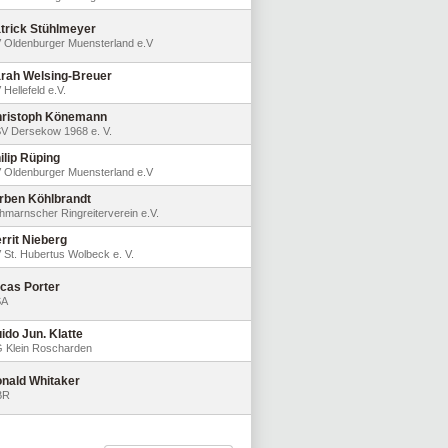
trick Stühlmeyer
 Oldenburger Muensterland e.V
rah Welsing-Breuer
 Hellefeld e.V.
ristoph Könemann
V Dersekow 1968 e. V.
ilip Rüping
 Oldenburger Muensterland e.V
rben Köhlbrandt
hmarnscher Ringreiterverein e.V.
rrit Nieberg
 St. Hubertus Wolbeck e. V.
cas Porter
SA
ido Jun. Klatte
 Klein Roscharden
nald Whitaker
BR