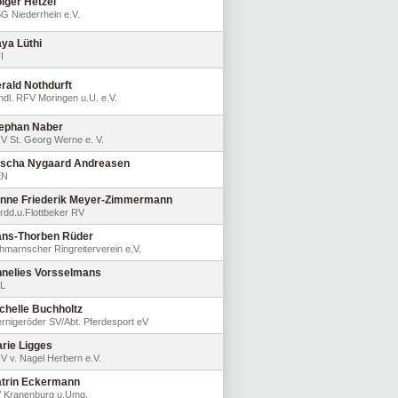
lger Hetzel
G Niederrhein e.V.
ya Lüthi
I
rald Nothdurft
ndl. RFV Moringen u.U. e.V.
ephan Naber
V St. Georg Werne e. V.
scha Nygaard Andreasen
EN
nne Friederik Meyer-Zimmermann
rdd.u.Flottbeker RV
ns-Thorben Rüder
hmarnscher Ringreiterverein e.V.
nelies Vorsselmans
L
chelle Buchholtz
rnigeröder SV/Abt. Pferdesport eV
rie Ligges
V v. Nagel Herbern e.V.
trin Eckermann
 Kranenburg u.Umg.