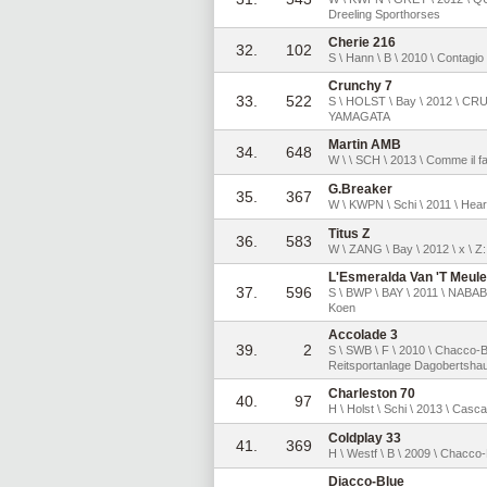
Dreeling Sporthorses
Cherie 216
32.
102
S \ Hann \ B \ 2010 \ Contagi
Crunchy 7
33.
522
S \ HOLST \ Bay \ 2012 \ CR
YAMAGATA
Martin AMB
34.
648
W \ \ SCH \ 2013 \ Comme il fa
G.Breaker
35.
367
W \ KWPN \ Schi \ 2011 \ Hear
Titus Z
36.
583
W \ ZANG \ Bay \ 2012 \ x \
L'Esmeralda Van 'T Meul
37.
596
S \ BWP \ BAY \ 2011 \ NABAB
Koen
Accolade 3
39.
2
S \ SWB \ F \ 2010 \ Chacco-
Reitsportanlage Dagobertsh
Charleston 70
40.
97
H \ Holst \ Schi \ 2013 \ Casca
Coldplay 33
41.
369
H \ Westf \ B \ 2009 \ Chacco
Diacco-Blue