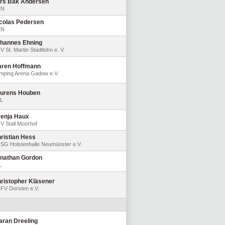
rs Bak Andersen
EN
colas Pedersen
EN
hannes Ehning
V St. Martin Stadtlohn e. V.
ren Hoffmann
mping Arena Gadow e.V.
urens Houben
L
enja Haux
V Stall Moorhof
ristian Hess
SG Holstenhalle Neumünster e.V.
nathan Gordon
L
ristopher Kläsener
FV Dorsten e.V.
aran Dreeling