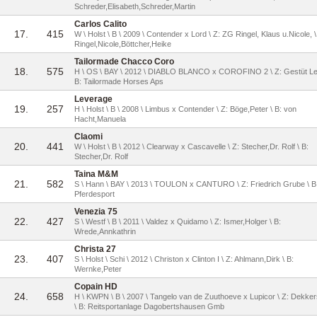
Schreder,Elisabeth,Schreder,Martin
Carlos Calito
17.
415
W \ Holst \ B \ 2009 \ Contender x Lord \ Z: ZG Ringel, Klaus u.Nicole, \
Ringel,Nicole,Böttcher,Heike
Tailormade Chacco Coro
18.
575
H \ OS \ BAY \ 2012 \ DIABLO BLANCO x COROFINO 2 \ Z: Gestüt Lew
B: Tailormade Horses Aps
Leverage
19.
257
H \ Holst \ B \ 2008 \ Limbus x Contender \ Z: Böge,Peter \ B: von
Hacht,Manuela
Claomi
20.
441
W \ Holst \ B \ 2012 \ Clearway x Cascavelle \ Z: Stecher,Dr. Rolf \ B:
Stecher,Dr. Rolf
Taina M&M
21.
582
S \ Hann \ BAY \ 2013 \ TOULON x CANTURO \ Z: Friedrich Grube \ 
Pferdesport
Venezia 75
22.
427
S \ Westf \ B \ 2011 \ Valdez x Quidamo \ Z: Ismer,Holger \ B:
Wrede,Annkathrin
Christa 27
23.
407
S \ Holst \ Schi \ 2012 \ Christon x Clinton I \ Z: Ahlmann,Dirk \ B:
Wernke,Peter
Copain HD
24.
658
H \ KWPN \ B \ 2007 \ Tangelo van de Zuuthoeve x Lupicor \ Z: Dekk
\ B: Reitsportanlage Dagobertshausen Gmb