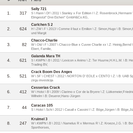
Sally 721
1.
317
S \ Hann \ Df \ 2011 \ Stanley x For Edition I \ Z: Rosenbrock,Hermann 
Elmgestüt" Drei Eichen" GmbH&Co.KG,
Carlchen S 2
2.
624
H \ ZW \ F \ 2013 \ Comme il faut x Emilion \ Z: Simon,Hugo \ B: Simon
und Margit
Chacco-Charlie
3.
82
W \ Old \ F \ 2007 \ Chacco-Blue x Cuvee Charlie xx \ Z: Heinig,Bernd 
Ebert, Familie,
Galanda Mara TH
4.
621
S \ KWPN \ B \ 2011 \ Lexicon x Animo \ Z: Ter Huurne,H.H.L.M. \ B: He
Trading BV,
Crack Boom Des Anges
5.
521
W \ SF \ CHEST \ 2012 \ NORTON D' EOLE x CENTO \ Z: \ B: UAB Spo
zirgu investicija
Cesserias Crack
6.
412
W \ Holst \ B \ 2009 \ Clarimo x Cor de la Bryere \ Z: Lütkemeier,Friedri
Wilhelm \ B: Deuerer,Hans-Jürgen
Caracas 105
7.
44
S \ Holst \ Schi \ 2012 \ Casall x Cassini I \ Z: Böge,Jürgen \ B: Böge,J
Kruimel 3
8.
247
W \ KWPN \ B \ 2011 \ Namelus R x Mermus R \ Z: Kroeze,J.G. \ B: B
Sporthorses,