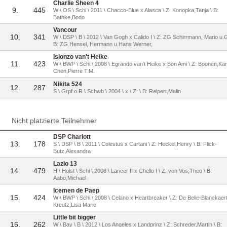
Charlie Sheen 4
9.
445
W \ OS \ Schi \ 2011 \ Chacco-Blue x Alasca \ Z: Konopka,Tanja \ B:
Bathke,Bodo
Vancour
10.
341
W \ DSP \ B \ 2012 \ Van Gogh x Calido I \ Z: ZG Schirrmann, Mario u.Gr
B: ZG Hensel, Hermann u.Hans Werner,
Islonzo van't Heike
11.
423
W \ BWP \ Schi \ 2008 \ Egrando van't Heike x Bon Ami \ Z: Boonen,Kare
Chen,Pierre T.M.
Nikita 524
12.
287
S \ Grpf.o.R \ Schwb \ 2004 \ x \ Z: \ B: Reipert,Malin
Nicht platzierte Teilnehmer
DSP Charlott
13.
178
S \ DSP \ B \ 2011 \ Colestus x Cartani \ Z: Heckel,Henry \ B: Flick-
Butz,Alexandra
Lazio 13
14.
479
H \ Holst \ Schi \ 2008 \ Lancer II x Chello I \ Z: von Vos,Theo \ B:
Aabo,Michael
Icemen de Paep
15.
424
W \ BWP \ Schi \ 2008 \ Celano x Heartbreaker \ Z: De Belie-Blanckaert,
Kreutz,Lisa Marie
Little bit bigger
16.
262
W \ Bay \ B \ 2012 \ Los Angeles x Landprinz \ Z: Schreder,Martin \ B: