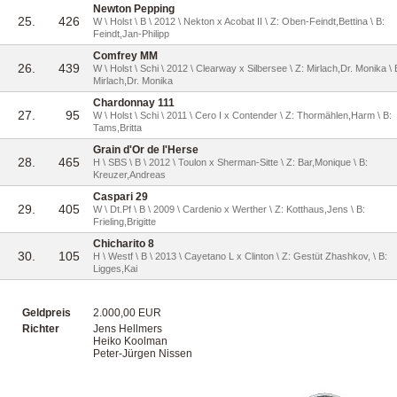
Newton Pepping
25.
426
W \ Holst \ B \ 2012 \ Nekton x Acobat II \ Z: Oben-Feindt,Bettina \ B:
Feindt,Jan-Philipp
Comfrey MM
26.
439
W \ Holst \ Schi \ 2012 \ Clearway x Silbersee \ Z: Mirlach,Dr. Monika \ 
Mirlach,Dr. Monika
Chardonnay 111
27.
95
W \ Holst \ Schi \ 2011 \ Cero I x Contender \ Z: Thormählen,Harm \ B:
Tams,Britta
Grain d'Or de l'Herse
28.
465
H \ SBS \ B \ 2012 \ Toulon x Sherman-Sitte \ Z: Bar,Monique \ B:
Kreuzer,Andreas
Caspari 29
29.
405
W \ Dt.Pf \ B \ 2009 \ Cardenio x Werther \ Z: Kotthaus,Jens \ B:
Frieling,Brigitte
Chicharito 8
30.
105
H \ Westf \ B \ 2013 \ Cayetano L x Clinton \ Z: Gestüt Zhashkov, \ B:
Ligges,Kai
Geldpreis
2.000,00 EUR
Richter
Jens Hellmers
Heiko Koolman
Peter-Jürgen Nissen