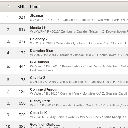
#
KNR
Pferd
Jisamar
1.
241
S \ KWPN \ Db \ 2014 \ Kannan x C-Indoctro \ Z: Wolswinkel,W.H. \ B: 
Manitu 89
2.
617
W \ KWPN \ F \ 2012 \ Zambesi x Cavalier (Mister) \ Z: Kouwenhoven,R
Calahary 2
3.
377
S \ OS \ B \ 2012 \ Calmando x Quality \ Z: Petersen,Peter Claas \ B: 
Diarados Blue
4.
172
W \ OS \ Db \ 2013 \ Diarado x Chacco-Blue \ Z: Gestüt Lewitz, \ B: Be
GSI Balloon
5.
444
W \ Westf \ Db \ 2015 \ Balous Bellini x Come On \ Z: Güldenberg,Andre
Laskowski,Tanja
Cevinja 2
6.
78
S \ Hann \ B \ 2010 \ Cloney x Landgold \ Z: Ohlmeyer,Lisa \ B: Petrat,
Comme d'Amour
7.
125
W \ Westf \ B \ 2013 \ Comme il faut x Monsieur AA \ Z: Gotzens,Carol
Disney Park
8.
650
W \ SF \ B \ 2014 \ Diamant de Semilly x Quick Star \ Z: \ B: Klatte,Guid
Costello K
9.
520
W \ HOLST \ Grey \ 2010 \ CANCARA x ALASCA \ Z: Tanja Konopka 
Goldfinch Giulietta
10.
387