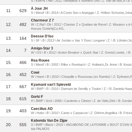
S \ KWPN \ Hlb \ 2011 \ Amadeus x Numero Uno \ Z: van de Bos,A \ B: F
À Jour JH
11.
629
S \ Westf \ B \ 2014 \ A Conto Son x Arpeggio \ Z: Hölker-Schoster,Joh
Charmeur Z 7
12.
482
W \ Z.Rpf \ Db \ 2012 \ Chester Z x Quidam de Revel \ Z: Wouters v.d
Horses GmbH&Co.KG,
Deesse D'Iso
13.
164
S \ SF \ B \ 2013 \ Air Jordan x Vas Y Donc Longane \ Z: \ B: Löhden,S
Amigo-Star 3
14.
7
W \ OS \ B \ 2012 \ Action-Breaker x Quick Star \ Z: Gestüt Lewitz, \ B
Rea Rouee
15.
466
S \ Westf \ B \ 2002 \ Rilke x Rombach \ Z: Holtwick,Dr. Anne \ B: Knut
Cowi
16.
452
W \ Hann \ B \ 2010 \ Chequille x Rousseau (ex Rambo) \ Z: Eylmann,Ro
Kyamant van't Spieveld
17.
667
W \ BWP \ R \ 2010 \ Diamant de Semilly x Toulon \ Z: \ B: Daniela Haa
Gorki F
18.
615
H \ BWP \ Schi \ 2006 \ Cardento x Clinton \ Z: de Vidts,Dirk \ B: Gerde
Caecilius AD
19.
403
W \ Holst \ B \ 2010 \ Canto x Carpaccio \ Z: Döhrer,Angelika \ B: Fric
Kabonda Van De Zijpe
20.
555
S \ BWP \ Black \ 2010 \ VAGABOND DE LA POMME x BOUT D'ZAN II \
Ida PALMOS