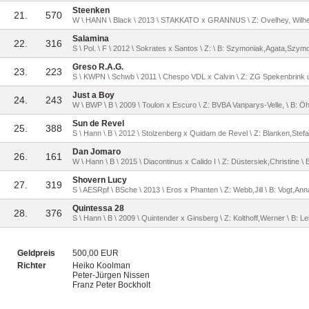
Steenken
21.
570
W \ HANN \ Black \ 2013 \ STAKKATO x GRANNUS \ Z: Ovelhey, Wil
Salamina
22.
316
S \ Pol. \ F \ 2012 \ Sokrates x Santos \ Z: \ B: Szymoniak,Agata,Szy
Greso R.A.G.
23.
223
S \ KWPN \ Schwb \ 2011 \ Chespo VDL x Calvin \ Z: ZG Spekenbrink u
Just a Boy
24.
243
W \ BWP \ B \ 2009 \ Toulon x Escuro \ Z: BVBA Vanparys-Velle, \ B: 
Sun de Revel
25.
388
S \ Hann \ B \ 2012 \ Stolzenberg x Quidam de Revel \ Z: Blanken,Stefan
Dan Jomaro
26.
161
W \ Hann \ B \ 2015 \ Diacontinus x Calido I \ Z: Düstersiek,Christine \ 
Shovern Lucy
27.
319
S \ AESRpf \ BSche \ 2013 \ Eros x Phanten \ Z: Webb,Jill \ B: Vogt,An
Quintessa 28
28.
376
S \ Hann \ B \ 2009 \ Quintender x Ginsberg \ Z: Kolthoff,Werner \ B: 
Geldpreis
500,00 EUR
Richter
Heiko Koolman
Peter-Jürgen Nissen
Franz Peter Bockholt