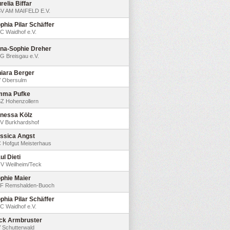
relia Biffar
V AM MAIFELD E.V.
phia Pilar Schäffer
C Waidhof e.V.
na-Sophie Dreher
G Breisgau e.V.
iara Berger
 Obersulm
mma Pufke
Z Hohenzollern
nessa Kölz
V Burkhardshof
ssica Angst
 Hofgut Meisterhaus
ul Dieti
V Weilheim/Teck
phie Maier
F Remshalden-Buoch
phia Pilar Schäffer
C Waidhof e.V.
ck Armbruster
 Schutterwald