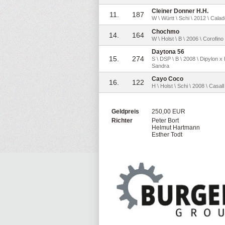
Cleiner Donner H.H.
11.
187
W \ Württ \ Schi \ 2012 \ Calad
Chochmo
14.
164
W \ Holst \ B \ 2006 \ Corofino 
Daytona 56
15.
274
S \ DSP \ B \ 2008 \ Dipylon x
Sandra
Cayo Coco
16.
122
H \ Holst \ Schi \ 2008 \ Casall
Geldpreis
250,00 EUR
Richter
Peter Bort
Helmut Hartmann
Esther Todt