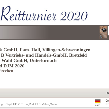
nik GmbH, Fam. Hall, Villingen-Schwenningen
 B Vertriebs- und Handels-GmbH, Bretzfeld
er Wahl GmbH, Unterkirnach
nd DJM 2020
 Stechen
Re
Gr
ng x Capitol II \ Z: Tress,Rudolf \ B: Völker,Greta
RF
GER