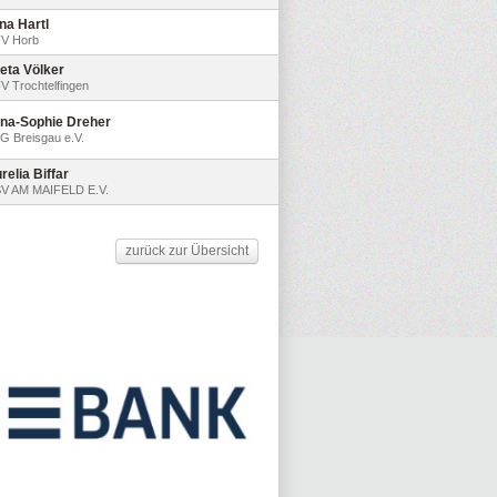
na Hartl
V Horb
eta Völker
V Trochtelfingen
na-Sophie Dreher
G Breisgau e.V.
relia Biffar
V AM MAIFELD E.V.
zurück zur Übersicht