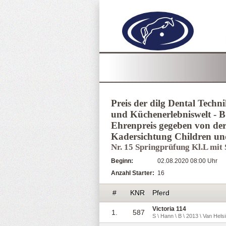
Preis der dilg Dental Tech
und Küchenerlebniswelt - B
Ehrenpreis gegeben von d
Kadersichtung Children u
Nr. 15 Springprüfung Kl.L mit
Beginn:
02.08.2020 08:00 Uhr
Anzahl Starter:
16
#
KNR
Pferd
Victoria 114
1.
587
S \ Hann \ B \ 2013 \ Van Helsi