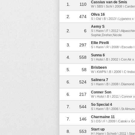
Cassius van de Smis
1.
110
W \ SBS \ Schi \ 2008 \ Carden
Oliva 16
2.
474
S \ Old \ B \ 2013 \ Lyjanero 
Aemy S
2.
6
S \ Hann \ F \ 2012 \ Alpasch
Sophie,Dreher,Nicole
Ellie Pirelli
3.
297
S \ Hann \ R \ 2008 \ Escudo 
Sunna 6
4.
558
S \ Holst \ B \ 2002 \ Con Air
Brisbeen
5.
58
W \ KWPN \ B \ 2006 \ C-Indoc
Salinera 7
6.
524
S \ Hann \ B \ 2008 \ Diamond 
Conner Son
6.
217
W \ Holst \ B \ 2011 \ Connor x
So Special 4
7.
544
S \ Hann \ B \ 2006 \ St Almund
Charmaine 11
7.
146
S \ OS \ F \ 2009 \ Catoki x G
Start up
8.
553
H \ Hann \ Schwb \ 2011 \ Stan