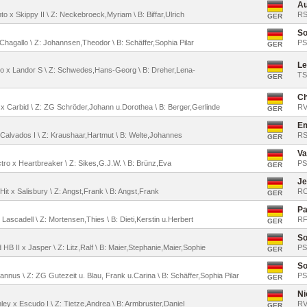
Au
to x Skippy II \ Z: Neckebroeck,Myriam \ B: Biffar,Ulrich
RS
GER
So
x Chagallo \ Z: Johannsen,Theodor \ B: Schäffer,Sophia Pilar
PS
GER
Le
ino x Landor S \ Z: Schwedes,Hans-Georg \ B: Dreher,Lena-
TS
GER
Ch
I x Carbid \ Z: ZG Schröder,Johann u.Dorothea \ B: Berger,Gerlinde
RV
GER
E
 x Calvados I \ Z: Kraushaar,Hartmut \ B: Welte,Johannes
RS
GER
Va
tro x Heartbreaker \ Z: Sikes,G.J.W. \ B: Brünz,Eva
PS
GER
Je
Hit x Salisbury \ Z: Angst,Frank \ B: Angst,Frank
RC
GER
Pa
 Lascadell \ Z: Mortensen,Thies \ B: Dieti,Kerstin u.Herbert
RF
GER
So
 HB II x Jasper \ Z: Litz,Ralf \ B: Maier,Stephanie,Maier,Sophie
PS
GER
So
rannus \ Z: ZG Gutezeit u. Blau, Frank u.Carina \ B: Schäffer,Sophia Pilar
PS
GER
Ni
ley x Escudo I \ Z: Tietze,Andrea \ B: Armbruster,Daniel
RV
GER