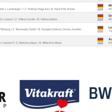
Mi
etto x Landsieger I \ Z: Huttrop-Hage,Kai \ B: Hartl-Pütz,Kristin
RF
GER
Gr
II x Liostro \ Z: Völker,Carolin \ B: Völker,Kathrin
RF
GER
Le
 Pittsburg \ Z: Bennewitz,Detlef \ B: Kempter,Dolores,Dreher,Jennifer-
TS
GER
Au
 x Cassini II \ Z: Behrens,Klaus \ B: Biffar,Eva Maria
RS
GER