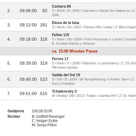
Cantara 80
2.
09:06:00
82
S \ Württ \ B \ 2009 \ Ciacomo x Haram Ibn Halima ox \ Z:
GbR,
Diosa de la luna
3.
09:12:00
281
S \ Württ \ Db \ 2011 \ Damon Hill x Lintas \ Z: Blum,Dagma
Feline 119
4.
09:18:00
318
S \ Hann \ Db \ 2009 \ Fürst Rousseau x Lauries Crusad
B: Günther,Sophia u.Johanna
ca. 15:00 Minuten Pause
Ferres 17
5.
09:39:00
319
S \ Hann \ F \ 2008 \ Fidertanz x Londonderry \ Z: ZG Krö
Pfirrmann,Sandra
Salida del Sol 19
6.
09:45:00
523
S \ Old \ B \ 2009 \ Sir Nymphenburg I x Feiner Stern \ Z
Kurz,Christiane
Tchaikovsky 2
7.
09:51:00
615
W \ Brdbg \ DB \ 2012 \ Totilas x Samba Hit I \ Z: Dr. Ka
Geldpreis
200,00 EUR
Richter
B: Gotthilf Riexinger
C: Holger Eckle
M: Sonja Pilton