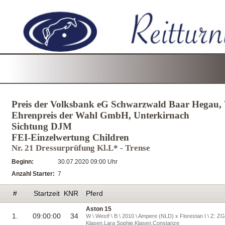
Preis der Volksbank eG Schwarzwald Baar Hegau, 
Ehrenpreis der Wahl GmbH, Unterkirnach
Sichtung DJM
FEI-Einzelwertung Children
Nr. 21 Dressurprüfung Kl.L* - Trense
Beginn:
30.07.2020 09:00 Uhr
Anzahl Starter:
7
#
Startzeit
KNR
Pferd
Aston 15
1.
09:00:00
34
W \ Westf \ B \ 2010 \ Ampere (NLD) x Florestan I \ Z: ZG 
Klasen,Lara Sophie,Klasen,Constanze