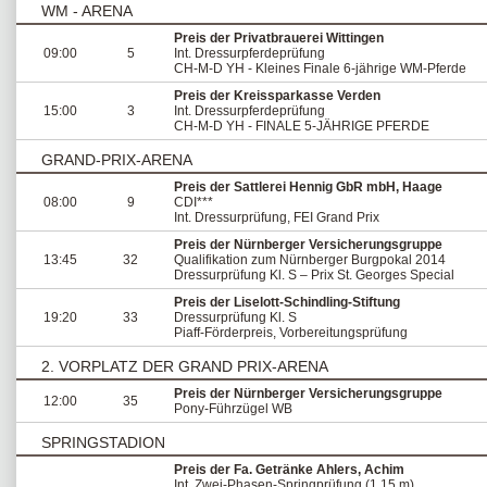
WM - ARENA
Preis der Privatbrauerei Wittingen
09:00
5
Int. Dressurpferdeprüfung
CH-M-D YH - Kleines Finale 6-jährige WM-Pferde
Preis der Kreissparkasse Verden
15:00
3
Int. Dressurpferdeprüfung
CH-M-D YH - FINALE 5-JÄHRIGE PFERDE
GRAND-PRIX-ARENA
Preis der Sattlerei Hennig GbR mbH, Haage
08:00
9
CDI***
Int. Dressurprüfung, FEI Grand Prix
Preis der Nürnberger Versicherungsgruppe
13:45
32
Qualifikation zum Nürnberger Burgpokal 2014
Dressurprüfung Kl. S – Prix St. Georges Special
Preis der Liselott-Schindling-Stiftung
19:20
33
Dressurprüfung Kl. S
Piaff-Förderpreis, Vorbereitungsprüfung
2. VORPLATZ DER GRAND PRIX-ARENA
Preis der Nürnberger Versicherungsgruppe
12:00
35
Pony-Führzügel WB
SPRINGSTADION
Preis der Fa. Getränke Ahlers, Achim
Int. Zwei-Phasen-Springprüfung (1.15 m)