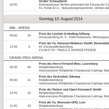
Großer Schauabend
20:00
Kreissparkasse Verden präsentiert die Ehrung der 5
Fa. Focke & Co., Verpackungsmaschinen, Verden lädt
Sonntag 10. August 2014
WM - ARENA
Preis der Liselott-Schindling-Stiftung
09:00
34
Dressurprüfung Kl. S - Piaff-Förderpreis, Wertungspr
Preis der Fa. Almased Wellness GmbH, Bienenbütt
12:00
6
Int. Dressurpferdeprüfung
CH-M-D YH - FINALE 6-JÄHRIGE PFERDE
GRAND-PRIX-ARENA
Preis des Herrn Fernand Wetz, Luxemburg
08:30
40
Reitpferdeprüfung
Hannoveraner-Reitpferde-Championat 3-jährige Stu
Preis des Gerkenhof, Odeweg
09:30
41
Reitpferdeprüfung
Hannoveraner-Reitpferde-Championat 3-jährige Hen
Preis der Etelser und Alperi Käsewerk GmbH
10:45
42
Reitpferdeprüfung
Hannoveraner-Reitpferde-Championat 4-jährige Stu
Preis der Fa. Neemann OHG, Leer
11:45
43
Reitpferdeprüfung