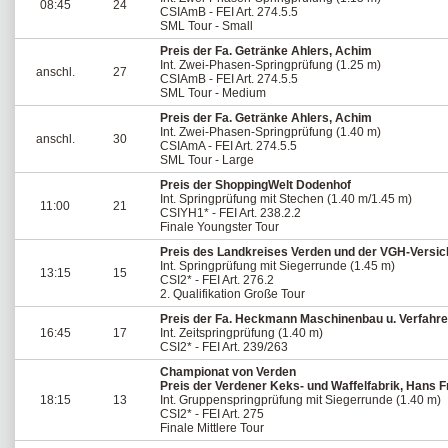
08:45
24
CSIAmB - FEI Art. 274.5.5
SML Tour - Small
Preis der Fa. Getränke Ahlers, Achim
Int. Zwei-Phasen-Springprüfung (1.25 m)
anschl.
27
CSIAmB - FEI Art. 274.5.5
SML Tour - Medium
Preis der Fa. Getränke Ahlers, Achim
Int. Zwei-Phasen-Springprüfung (1.40 m)
anschl.
30
CSIAmA - FEI Art. 274.5.5
SML Tour - Large
Preis der ShoppingWelt Dodenhof
Int. Springprüfung mit Stechen (1.40 m/1.45 m)
11:00
21
CSIYH1* - FEI Art. 238.2.2
Finale Youngster Tour
Preis des Landkreises Verden und der VGH-Versi
Int. Springprüfung mit Siegerrunde (1.45 m)
13:15
15
CSI2* - FEI Art. 276.2
2. Qualifikation Große Tour
Preis der Fa. Heckmann Maschinenbau u. Verfahr
16:45
17
Int. Zeitspringprüfung (1.40 m)
CSI2* - FEI Art. 239/263
Championat von Verden
Preis der Verdener Keks- und Waffelfabrik, Hans 
18:15
13
Int. Gruppenspringprüfung mit Siegerrunde (1.40 m)
CSI2* - FEI Art. 275
Finale Mittlere Tour