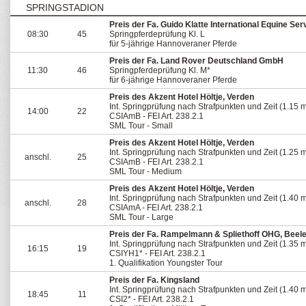
SPRINGSTADION
Preis der Fa. Guido Klatte International Equine Ser
08:30
45
Springpferdeprüfung Kl. L
für 5-jährige Hannoveraner Pferde
Preis der Fa. Land Rover Deutschland GmbH
11:30
46
Springpferdeprüfung Kl. M*
für 6-jährige Hannoveraner Pferde
Preis des Akzent Hotel Höltje, Verden
Int. Springprüfung nach Strafpunkten und Zeit (1.15 
14:00
22
CSIAmB - FEI Art. 238.2.1
SML Tour - Small
Preis des Akzent Hotel Höltje, Verden
Int. Springprüfung nach Strafpunkten und Zeit (1.25 
anschl.
25
CSIAmB - FEI Art. 238.2.1
SML Tour - Medium
Preis des Akzent Hotel Höltje, Verden
Int. Springprüfung nach Strafpunkten und Zeit (1.40 
anschl.
28
CSIAmA - FEI Art. 238.2.1
SML Tour - Large
Preis der Fa. Rampelmann & Spliethoff OHG, Beel
Int. Springprüfung nach Strafpunkten und Zeit (1.35 
16:15
19
CSIYH1* - FEI Art. 238.2.1
1. Qualifikation Youngster Tour
Preis der Fa. Kingsland
Int. Springprüfung nach Strafpunkten und Zeit (1.40 
18:45
11
CSI2* - FEI Art. 238.2.1