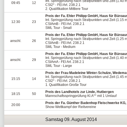
Int. Springprüfung nach Strafpunkten und Zeit (1.40 
09:45
12
CSI2* - FEI Art. 238.2.1
2. Qualifikation Mittlere Tour
Preis der Fa. Ehler Philipp GmbH, Haus für Büroau
Int. Springprüfung nach Strafpunkten und Zeit (1.15 
12:30
23
CSIAmB - FEI Art. 238.2.1
SML Tour - Small
Preis der Fa. Ehler Philipp GmbH, Haus für Büroau
Int. Springprüfung nach Strafpunkten und Zeit (1.25 
anschl.
26
CSIAmB - FEI Art. 238.2.1
SML Tour - Medium
Preis der Fa. Ehler Philipp GmbH, Haus für Büroau
Int. Springprüfung nach Strafpunkten und Zeit (1.40 
anschl.
29
CSIAmA - FEI Art. 238.2.1
SML Tour - Large
Preis der Frau Madeleine Winter-Schulze, Wedema
Int. Springprüfung nach Strafpunkten und Zeit (1.45 
15:15
14
CSI2* - FEI Art. 238.2.1
1. Qualifikation Große Tour
Preis des Landhotels zur Linde, Hutbergen
18:15
50
Mannschaftsspringprüfung Kl.A** mit 1 Umlauf
Preis der Fa. Günther Badenhop Fleischwerke KG,
20:00
Show-Wettkampf der Reitvereine
Samstag 09. August 2014