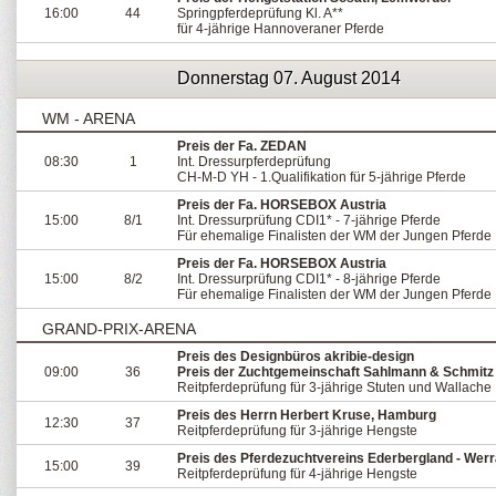
16:00
44
Springpferdeprüfung Kl. A**
für 4-jährige Hannoveraner Pferde
Donnerstag 07. August 2014
WM - ARENA
Preis der Fa. ZEDAN
08:30
1
Int. Dressurpferdeprüfung
CH-M-D YH - 1.Qualifikation für 5-jährige Pferde
Preis der Fa. HORSEBOX Austria
15:00
8/1
Int. Dressurprüfung CDI1* - 7-jährige Pferde
Für ehemalige Finalisten der WM der Jungen Pferde
Preis der Fa. HORSEBOX Austria
15:00
8/2
Int. Dressurprüfung CDI1* - 8-jährige Pferde
Für ehemalige Finalisten der WM der Jungen Pferde
GRAND-PRIX-ARENA
Preis des Designbüros akribie-design
09:00
36
Preis der Zuchtgemeinschaft Sahlmann & Schmitz
Reitpferdeprüfung für 3-jährige Stuten und Wallache
Preis des Herrn Herbert Kruse, Hamburg
12:30
37
Reitpferdeprüfung für 3-jährige Hengste
Preis des Pferdezuchtvereins Ederbergland - Werra
15:00
39
Reitpferdeprüfung für 4-jährige Hengste