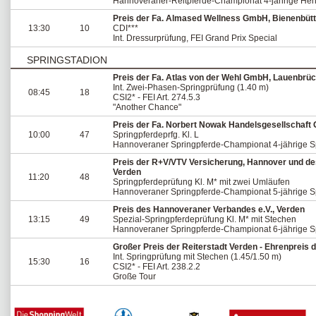
Hannoveraner-Reitpferde-Championat 4-jährige Hen
Preis der Fa. Almased Wellness GmbH, Bienenbütt
13:30
10
CDI***
Int. Dressurprüfung, FEI Grand Prix Special
SPRINGSTADION
Preis der Fa. Atlas von der Wehl GmbH, Lauenbrü
Int. Zwei-Phasen-Springprüfung (1.40 m)
08:45
18
CSI2* - FEI Art. 274.5.3
"Another Chance"
Preis der Fa. Norbert Nowak Handelsgesellschaf
10:00
47
Springpferdeprfg. Kl. L
Hannoveraner Springpferde-Championat 4-jährige S
Preis der R+V/VTV Versicherung, Hannover und de
Verden
11:20
48
Springpferdeprüfung Kl. M* mit zwei Umläufen
Hannoveraner Springpferde-Championat 5-jährige S
Preis des Hannoveraner Verbandes e.V., Verden
13:15
49
Spezial-Springpferdeprüfung Kl. M* mit Stechen
Hannoveraner Springpferde-Championat 6-jährige S
Großer Preis der Reiterstadt Verden - Ehrenpreis 
Int. Springprüfung mit Stechen (1.45/1.50 m)
15:30
16
CSI2* - FEI Art. 238.2.2
Große Tour