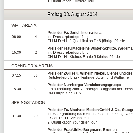
1. Qualifikation - Mittlere Tour
Freitag 08. August 2014
WM - ARENA
Preis der Fa. Jerich International
08:00
4
Int. Dressurpferdeprüfung
CH-M-D YH - 1.Qualifikation für 6-jährige Pferde
Preis der Frau Madeleine Winter-Schulze, Wedema
15:30
2
Int. Dressurpferdeprüfung
CH-M-D YH - Kleines Finale 5-jährige Pferde
GRAND-PRIX-ARENA
Preis der ZG Ilse u. Wilhelm Niebel, Clenze und d
07:15
38
Reitpferdeprüfung - 4-jährige Stuten und Wallache
Preis der Nürnberger Versicherungsgruppe
15:30
31
Einlaufprüfung zum Nürnberger Burgpokal der Dressu
Dressurprüfung Kl. S
SPRINGSTADION
Preis der Fa. Matthaes Medien GmbH & Co., Stuttg
Int. Springprüfung nach Strafpunkten und Zeit (1.40 
07:30
20
CSIYH1* - FEI Art. 238.2.1
2. Qualifikation Youngster Tour
Preis der Frau Ulrike Bergmann, Bremen