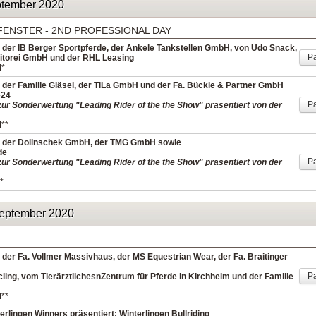
eptember 2020
FENSTER - 2ND PROFESSIONAL DAY
 der IB Berger Sportpferde, der Ankele Tankstellen GmbH, von Udo Snack,
Pa
ditorei GmbH und der RHL Leasing
M*
 der Familie Gläsel, der TiLa GmbH und der Fa. Bückle & Partner GmbH
e24
Pa
ur Sonderwertung "Leading Rider of the the Show" präsentiert von der
M**
n der Dolinschek GmbH, der TMG GmbH sowie
de
Pa
ur Sonderwertung "Leading Rider of the the Show" präsentiert von der
*
eptember 2020
der Fa. Vollmer Massivhaus, der MS Equestrian Wear, der Fa. Braitinger
Pa
ling, vom TierärztlichesnZentrum für Pferde in Kirchheim und der Familie
M**
rlingen Winners präsentiert: Winterlingen Bullriding