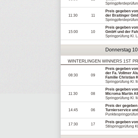
Springpferdeprüfung
Preis gegeben von
11:30
11
der Braitinger Gm
Springpferdeprüfun
Preis gegeben von 
15:00
10
GmbH und der Fah
Springprüfung Kl. L
Donnerstag 10
WINTERLINGEN WINNERS 1ST P
Preis gegeben von
der Fa. Vollmer A
08:30
09
Familie Christian 
Springprüfung Kl. 
Preis gegeben von
11:30
08
Microma Martin Al
Springprüfung Kl. 
Preis der gegeben
14:45
06
Turnierservice und
Punktespringprüfun
Preis gegeben vo
17:30
17
Stilspringprüfung Kl