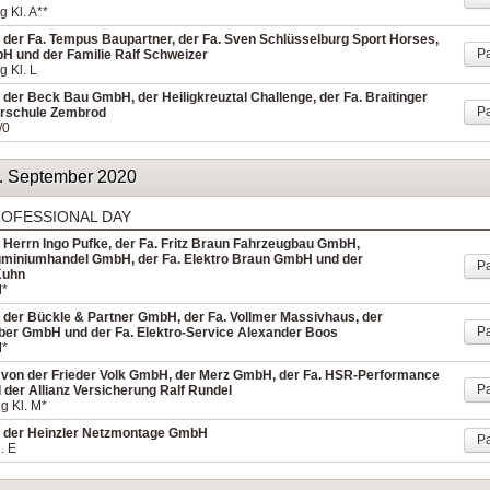
 Kl. A**
 der Fa. Tempus Baupartner, der Fa. Sven Schlüsselburg Sport Horses,
Pa
bH und der Familie Ralf Schweizer
g Kl. L
der Beck Bau GmbH, der Heiligkreuztal Challenge, der Fa. Braitinger
Pa
rschule Zembrod
/0
. September 2020
ROFESSIONAL DAY
 Herrn Ingo Pufke, der Fa. Fritz Braun Fahrzeugbau GmbH,
luminiumhandel GmbH, der Fa. Elektro Braun GmbH und der
Pa
Kuhn
M*
 der Bückle & Partner GmbH, der Fa. Vollmer Massivhaus, der
Pa
ber GmbH und der Fa. Elektro-Service Alexander Boos
M*
 von der Frieder Volk GmbH, der Merz GmbH, der Fa. HSR-Performance
Pa
 der Allianz Versicherung Ralf Rundel
g Kl. M*
n der Heinzler Netzmontage GmbH
Pa
. E