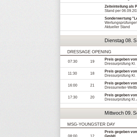
Zeiteinteilung als
Stand per 06.09.2
Sonderwertung "Lea
Wertungsprüfungen si
Aktueller Stand
Dienstag 08. 
DRESSAGE OPENING
Preis gegeben von
07:30
19
Dressurprüfung Kl.
Preis gegeben von
11:30
18
Dressurprüfung Kl.
Preis gegeben vo
16:00
21
Dressurreiter-Wett
Preis gegeben vo
17:30
20
Dressurprüfung Kl. 
Mittwoch 09. 
MSG-YOUNGSTER DAY
Preis gegeben von
08:00
12
GmbH