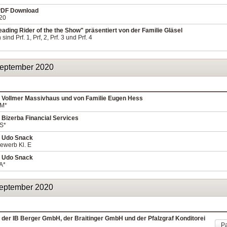
 PDF Download
020
ding Rider of the the Show" präsentiert von der Familie Gläsel
nd Prf. 1, Prf, 2, Prf. 3 und Prf. 4
September 2020
 Vollmer Massivhaus und von Familie Eugen Hess
 M*
 Bizerba Financial Services
 S*
n Udo Snack
bewerb Kl. E
n Udo Snack
A*
September 2020
 der IB Berger GmbH, der Braitinger GmbH und der Pfalzgraf Konditorei
Pa