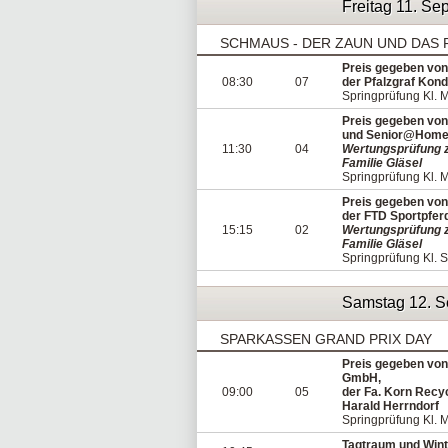
Freitag 11. S
SCHMAUS - DER ZAUN UND DAS 
Preis gegeben von
08:30
07
der Pfalzgraf Kon
Springprüfung Kl. 
Preis gegeben von
und Senior@Hom
11:30
04
Wertungsprüfung z
Familie Gläsel
Springprüfung Kl. 
Preis gegeben vo
der FTD Sportpfer
15:15
02
Wertungsprüfung z
Familie Gläsel
Springprüfung Kl. S
Samstag 12. S
SPARKASSEN GRAND PRIX DAY
Preis gegeben von 
GmbH,
09:00
05
der Fa. Korn Recyc
Harald Herrndorf
Springprüfung Kl. 
Tagtraum und Winte