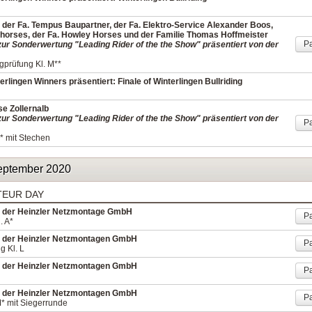
 der Fa. Tempus Baupartner, der Fa. Elektro-Service Alexander Boos,
thorses, der Fa. Howley Horses und der Familie Thomas Hoffmeister
Pa
ur Sonderwertung "Leading Rider of the the Show" präsentiert von der
prüfung Kl. M**
rlingen Winners präsentiert: Finale of Winterlingen Bullriding
e Zollernalb
ur Sonderwertung "Leading Rider of the the Show" präsentiert von der
Pa
* mit Stechen
eptember 2020
TEUR DAY
n der Heinzler Netzmontage GmbH
Pa
. A*
n der Heinzler Netzmontagen GmbH
Pa
g Kl. L
n der Heinzler Netzmontagen GmbH
Pa
n der Heinzler Netzmontagen GmbH
Pa
M* mit Siegerrunde