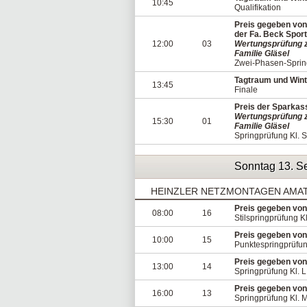
10:45
Qualifikation
Preis gegeben von
der Fa. Beck Spor
12:00
03
Wertungsprüfung z
Familie Gläsel
Zwei-Phasen-Spring
Tagtraum und Winte
13:45
Finale
Preis der Sparkass
Wertungsprüfung z
15:30
01
Familie Gläsel
Springprüfung Kl. S
Sonntag 13. S
HEINZLER NETZMONTAGEN AMA
Preis gegeben vo
08:00
16
Stilspringprüfung Kl
Preis gegeben vo
10:00
15
Punktespringprüfun
Preis gegeben vo
13:00
14
Springprüfung Kl. L
Preis gegeben vo
16:00
13
Springprüfung Kl. 