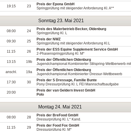
Preis der Epona GmbH
19:15
23
Springprüfung mit steigender Anforderung Kl. A**
Sonntag 23. Mai 2021
Preis des Malerbetrieb Becker, Oldenburg
08:00
24
Springprüfung Kl. L
Preis der NWZ
09:30
25
Springprüfung mit steigender Anforderung Kl.L
Preis der ESS Equine Supplement Service GmbH
11:15
26
2-Phasenspringprüfung Kl. M*
Preis der Öffentlichen Oldenburg
13:15
19b
Jugendchampionat Kombinierter Stilspring-Wettberwerb mit 
Preis der Öffentlichen Oldenburg
anschl.
19a
Jugendchampionat Kombinierter Dressur-Wettbewerb
Preis der S Dressage, Familie Bunte
17:30
30
Pony Dressurprüfung Kl. L FEI Mannschaftsaufgabe
Preis der van Geldern Invest GmbH
20:00
Polo
Montag 24. Mai 2021
Preis der BreFood GmbH
08:00
28
Dressurprüfung Kl. L* Kand.
Preis der Food Fox GmbH
11:15
29
Dressurprüfung Kl. M*