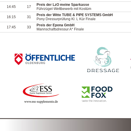
Preis der LzO meine Sparkasse
14:45
17
Führzügel-Wettbewerb mit Kostüm
Preis der Witte TUBE & PIPE SYSTEMS GmbH
16:15
31
Pony Dressurprüfung Kl. L Kür Finale
Preis der Epona GmbH
17:45
33
Mannschaftsdressur A* Finale